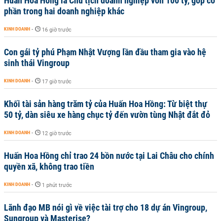
Huấn Hoa Hồng là Chủ tịch doanh nghiệp vốn 100 tỷ, góp cổ
phần trong hai doanh nghiệp khác
KINH DOANH
-
16 giờ trước
Con gái tỷ phú Phạm Nhật Vượng lần đầu tham gia vào hệ
sinh thái Vingroup
KINH DOANH
-
17 giờ trước
Khối tài sản hàng trăm tỷ của Huấn Hoa Hồng: Từ biệt thự
50 tỷ, dàn siêu xe hàng chục tỷ đến vườn tùng Nhật đắt đỏ
KINH DOANH
-
12 giờ trước
Huấn Hoa Hồng chỉ trao 24 bồn nước tại Lai Châu cho chính
quyền xã, không trao tiền
KINH DOANH
-
1 phút trước
Lãnh đạo MB nói gì về việc tài trợ cho 18 dự án Vingroup,
Sungroup và Masterise?