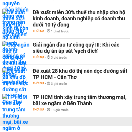
Đề xuất miễn 30% thuế thu nhập cho hộ
kinh doanh, doanh nghiệp có doanh thu
dưới 10 tỷ đồng
THỜI SỰ
-
1 phút trước
Giải ngân đầu tư công quý III: Khi các
siêu dự án áp sát 'vạch đích'
THỜI SỰ
-
3 giờ trước
Đề xuất 28 khu đô thị nén dọc đường sắt
TP HCM - Cần Thơ
THỜI SỰ
-
3 giờ trước
TP HCM tính xây trung tâm thương mại,
bãi xe ngầm ở Bến Thành
THỜI SỰ
-
13 giờ trước