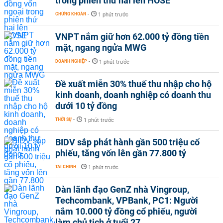
trong phiên thứ hai lên HOSE
CHỨNG KHOÁN
-
1 phút trước
VNPT nắm giữ hơn 62.000 tỷ đồng tiền
mặt, ngang ngửa MWG
DOANH NGHIỆP
-
1 phút trước
Đề xuất miễn 30% thuế thu nhập cho hộ
kinh doanh, doanh nghiệp có doanh thu
dưới 10 tỷ đồng
THỜI SỰ
-
1 phút trước
BIDV sắp phát hành gần 500 triệu cổ
phiếu, tăng vốn lên gần 77.800 tỷ
TÀI CHÍNH
-
1 phút trước
Dàn lãnh đạo GenZ nhà Vingroup,
Techcombank, VPBank, PC1: Người
nắm 10.000 tỷ đồng cổ phiếu, người
làm chủ tịch ở tuổi 27