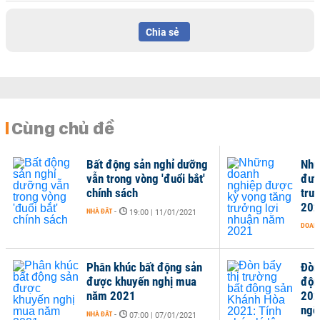
Chia sẻ
Cùng chủ đề
Bất động sản nghỉ dưỡng
Nhữ
vẫn trong vòng 'đuổi bắt'
đượ
chính sách
trư
202
NHÀ ĐẤT
-
19:00 | 11/01/2021
DOANH
Phân khúc bất động sản
Đòn
được khuyến nghị mua
độn
năm 2021
202
ngô
NHÀ ĐẤT
-
07:00 | 07/01/2021