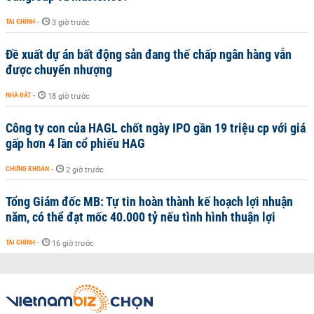
TÀI CHÍNH
-
3 giờ trước
Đề xuất dự án bất động sản đang thế chấp ngân hàng vẫn
được chuyển nhượng
NHÀ ĐẤT
-
18 giờ trước
Công ty con của HAGL chốt ngày IPO gần 19 triệu cp với giá
gấp hơn 4 lần cổ phiếu HAG
CHỨNG KHOÁN
-
2 giờ trước
Tổng Giám đốc MB: Tự tin hoàn thành kế hoạch lợi nhuận
năm, có thể đạt mốc 40.000 tỷ nếu tình hình thuận lợi
TÀI CHÍNH
-
16 giờ trước