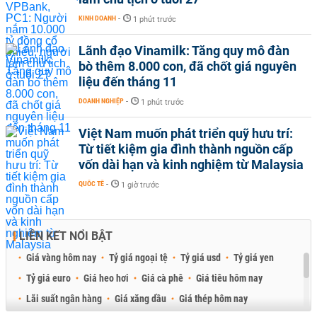
KINH DOANH
-
1 phút trước
Lãnh đạo Vinamilk: Tăng quy mô đàn
bò thêm 8.000 con, đã chốt giá nguyên
liệu đến tháng 11
DOANH NGHIỆP
-
1 phút trước
Việt Nam muốn phát triển quỹ hưu trí:
Từ tiết kiệm gia đình thành nguồn cấp
vốn dài hạn và kinh nghiệm từ Malaysia
QUỐC TẾ
-
1 giờ trước
LIÊN KẾT NỔI BẬT
Giá vàng hôm nay
Tỷ giá ngoại tệ
Tỷ giá usd
Tỷ giá yen
Tỷ giá euro
Giá heo hơi
Giá cà phê
Giá tiêu hôm nay
Lãi suất ngân hàng
Giá xăng dầu
Giá thép hôm nay