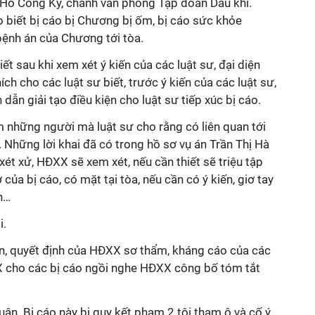
g Hồ Công Kỳ, chánh văn phòng Tập đoàn Dầu khí.
biết bị cáo bị Chương bị ốm, bị cáo sức khỏe
bệnh án của Chương tới tòa.
iết sau khi xem xét ý kiến của các luật sư, đại diện
ích cho các luật sư biết, trước ý kiến của các luật sư,
dẫn giải tạo điều kiện cho luật sư tiếp xúc bị cáo.
êm những người mà luật sư cho rằng có liên quan tới
 Những lời khai đã có trong hồ sơ vụ án Trần Thị Hà
 xét xử, HĐXX sẽ xem xét, nếu cần thiết sẽ triệu tập
 của bị cáo, có mặt tại tòa, nếu cần có ý kiến, giơ tay
n…
i.
n, quyết định của HĐXX sơ thẩm, kháng cáo của các
X cho các bị cáo ngồi nghe HĐXX công bố tóm tắt
uận. Bị cáo này bị quy kết phạm 2 tội tham ô và cố ý