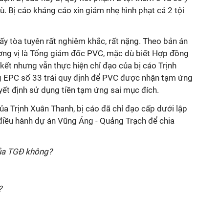
tù. Bị cáo kháng cáo xin giảm nhẹ hình phạt cả 2 tội
thấy tòa tuyên rất nghiêm khắc, rất nặng. Theo bản án
ơng vị là Tổng giám đốc PVC, mặc dù biết Hợp đồng
kết nhưng vẫn thực hiện chỉ đạo của bị cáo Trịnh
g EPC số 33 trái quy định để PVC được nhận tạm ứng
uyết định sử dụng tiền tạm ứng sai mục đích.
của Trịnh Xuân Thanh, bị cáo đã chỉ đạo cấp dưới lập
 điều hành dự án Vũng Áng - Quảng Trạch để chia
của TGĐ không?
?