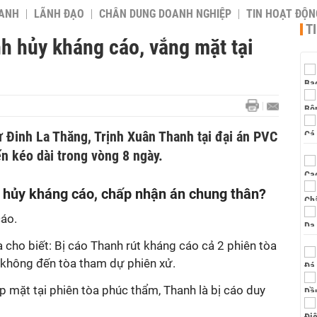
OANH
LÃNH ĐẠO
CHÂN DUNG DOANH NGHIỆP
TIN HOẠT ĐỘN
T
h hủy kháng cáo, vắng mặt tại
ử Đinh La Thăng, Trịnh Xuân Thanh tại đại án PVC
ến kéo dài trong vòng 8 ngày.
h hủy kháng cáo, chấp nhận án chung thân?
cáo.
a cho biết: Bị cáo Thanh rút kháng cáo cả 2 phiên tòa
c không đến tòa tham dự phiên xử.
p mặt tại phiên tòa phúc thẩm, Thanh là bị cáo duy