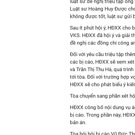
luật sư đề nghị triệu tập ôn
Luật sư Hoàng Huy Được cho 
không được tốt, luật sư gửi 
Sau ít phút hội ý, HĐXX cho b
VKS. HĐXX đã hội ý và giải th
đề nghị các đồng chí công an 
Đối với yêu cầu triệu tập th
các bị cáo, HĐXX sẽ xem xét.
và Trần Thị Thu Hà, quá trình
tới tòa. Đối với trường hợp vợ
HĐXX sẽ cho phát biểu ý kiế
Tòa chuyển sang phần xét hỏ
HĐXX công bố nội dung vụ á
bị cáo. Trong phần này, HĐX
bản án.
Tòa hỏi hỏi bị cáo Vũ Đức Th