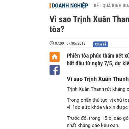
DOANH NGHIỆP
KẾT QUẢ KINH D
Vì sao Trịnh Xuân Than
tòa?
07:00 | 07/05/2018
Chia sẻ
Phiên tòa phúc thẩm xét x
bắt đầu từ ngày 7/5, dự ki
Vì sao Trịnh Xuân Than
Trịnh Xuân Thanh rút kháng 
Trong phần thủ tục, vị chủ tọ
vì lí do sức khỏe và xin đượ
Trước đó, trong 15 bị cáo gó
nhất kháng cáo kêu oan.