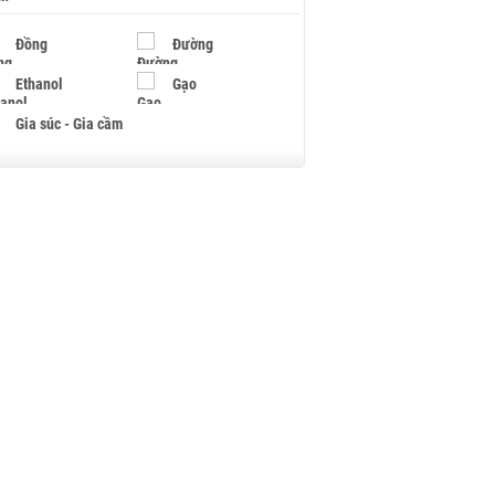
Đồng
Đường
Ethanol
Gạo
Gia súc - Gia cầm
Giấy
Gỗ
Hạt điều
Hồ tiêu - Hạt tiêu
Khí đốt
Kim loại khác
Mắc ca
Muối
Ngũ cốc
Nhựa - Hạt nhựa
Palladium
Phân bón