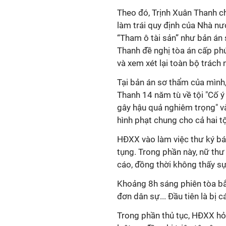
Theo đó, Trịnh Xuân Thanh ch
làm trái quy định của Nhà nư
“Tham ô tài sản” như bản án 
Thanh đề nghị tòa án cấp phú
và xem xét lại toàn bộ trách
Tại bản án sơ thẩm của mình
Thanh 14 năm tù về tội "Cố ý
gây hậu quả nghiêm trọng" và
hình phạt chung cho cả hai tộ
HĐXX vào làm việc thư ký b
tụng. Trong phần này, nữ thư
cáo, đồng thời không thấy sự
Khoảng 8h sáng phiên tòa bắ
đơn dân sự... Đầu tiên là bị 
Trong phần thủ tục, HĐXX hỏi