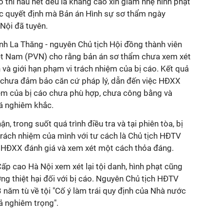
 thì hầu hết đều là kháng cáo xin giảm nhẹ hình phạt
c quyết định mà Bản án Hình sự sơ thẩm ngày
ội đã tuyên.
nh La Thăng - nguyên Chủ tịch Hội đồng thành viên
ệt Nam (PVN) cho rằng bản án sơ thẩm chưa xem xét
 và giới hạn phạm vi trách nhiệm của bị cáo. Kết quả
án chưa đảm bảo căn cứ pháp lý, dẫn đến việc HĐXX
hiệm của bị cáo chưa phù hợp, chưa công bằng và
á nghiêm khắc.
n, trong suốt quá trình điều tra và tại phiên tòa, bị
trách nhiệm của mình với tư cách là Chủ tịch HĐTV
ĐXX đánh giá và xem xét một cách thỏa đáng.
p cao Hà Nội xem xét lại tội danh, hình phạt cũng
ng thiệt hại đối với bị cáo. Nguyên Chủ tịch HĐTV
năm tù về tội "Cố ý làm trái quy định của Nhà nước
uả nghiêm trọng".