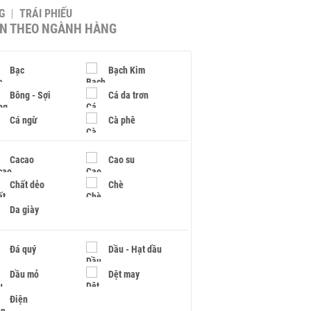
G
TRÁI PHIẾU
IN THEO NGÀNH HÀNG
Bạc
Bạch Kim
Bông - Sợi
Cá da trơn
Cá ngừ
Cà phê
Cacao
Cao su
Chất dẻo
Chè
Da giày
Đá quý
Dầu - Hạt dầu
Dầu mỏ
Dệt may
Điện