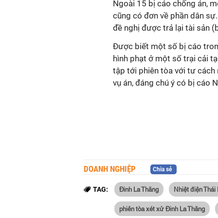
Ngoài 15 bị cáo chống án, mộ
cũng có đơn về phần dân sự. 
đề nghị được trả lại tài sản (bi
Được biết một số bị cáo tro
hình phạt ở một số trại cải 
tập tới phiên tòa với tư các
vụ án, đáng chú ý có bị cáo
DOANH NGHIỆP
Chia sẻ
Đinh La Thăng
Nhiệt điện Thái 
TAG:
phiên tòa xét xử Đinh La Thăng