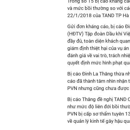
Trong số 15 bị cáo kháng cáo
và mức bồi thường so với cá
22/1/2018 của TAND TP Hà N
Gửi đơn kháng cáo, bị cáo Đi
(HĐTV) Tập đoàn Dầu khí Vi
đầy đủ, toàn diện khách quan
giám định thiệt hại của vụ 
đánh giá về vai trò, trách n
quyết định mức hình phạt qu
Bị cáo Đinh La Thăng thừa nhậ
cáo đã thành tâm nhìn nhận 
PVN nhưng cũng chưa được H
Bị cáo Thăng đề nghị TAND Cấ
như mức độ liên đới bồi thườ
PVN bị cấp sơ thẩm tuyên 13 
về quản lý kinh tế gây hậu q