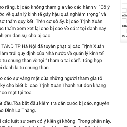
o rằng, bị cáo không tham gia vào các hành vi “Cố ý
ớc về quản lý kinh tế gây hậu quả nghiêm trọng” và
sơ thẩm quy kết. Trên cơ sở ấy, bị cáo Trịnh Xuân
c thẩm xem xét lại cho bị cáo về cả 2 tội danh này
 nhiệm dân sự cho bị cáo.
, TAND TP Hà Nội đã tuyên phạt bị cáo Trịnh Xuân
 làm trái quy định của Nhà nước về quản lý kinh tế
 tù chung thân về tội “Tham ô tài sản". Tổng hợp
i danh là tù chung thân.
áo cáo sự vắng mặt của những người tham gia tố
 ký cho biết bị cáo Trịnh Xuân Thanh rút đơn kháng
 có mặt tại tòa.
t đầu.Tòa bắt đầu kiểm tra căn cước bị cáo, nguyên
cáo Đinh La Thăng.
 các luật sư xem có ý kiến gì không. Trong phần này,