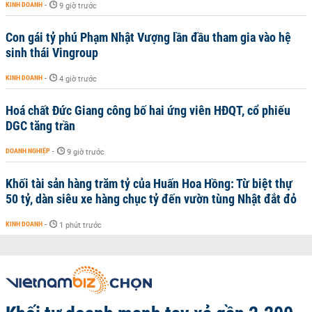
KINH DOANH
-
9 giờ trước
Con gái tỷ phú Phạm Nhật Vượng lần đầu tham gia vào hệ
sinh thái Vingroup
KINH DOANH
-
4 giờ trước
Hoá chất Đức Giang công bố hai ứng viên HĐQT, cổ phiếu
DGC tăng trần
DOANH NGHIỆP
-
9 giờ trước
Khối tài sản hàng trăm tỷ của Huấn Hoa Hồng: Từ biệt thự
50 tỷ, dàn siêu xe hàng chục tỷ đến vườn tùng Nhật đắt đỏ
KINH DOANH
-
1 phút trước