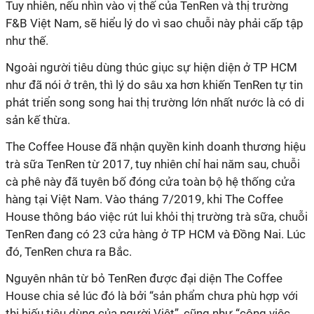
Tuy nhiên, nếu nhìn vào vị thế của TenRen và thị trường
F&B Việt Nam, sẽ hiểu lý do vì sao chuỗi này phải cấp tập
như thế.
Ngoài người tiêu dùng thúc giục sự hiện diện ở TP HCM
như đã nói ở trên, thì lý do sâu xa hơn khiến TenRen tự tin
phát triển song song hai thị trường lớn nhất nước là có di
sản kế thừa.
The Coffee House đã nhận quyền kinh doanh thương hiệu
trà sữa TenRen từ 2017, tuy nhiên chỉ hai năm sau, chuỗi
cà phê này đã tuyên bố đóng cửa toàn bộ hệ thống cửa
hàng tại Việt Nam. Vào tháng 7/2019, khi The Coffee
House thông báo việc rút lui khỏi thị trường trà sữa, chuỗi
TenRen đang có 23 cửa hàng ở TP HCM và Đồng Nai. Lúc
đó, TenRen chưa ra Bắc.
Nguyên nhân từ bỏ TenRen được đại diện The Coffee
House chia sẻ lúc đó là bởi “sản phẩm chưa phù hợp với
thị hiếu tiêu dùng của người Việt”, cũng như “công việc