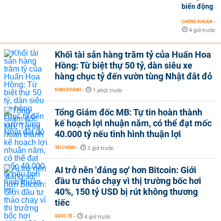
biến động
CHỨNG KHOÁN
-
4 giờ trước
Khối tài sản hàng trăm tỷ của Huấn Hoa
Hồng: Từ biệt thự 50 tỷ, dàn siêu xe
hàng chục tỷ đến vườn tùng Nhật đắt đỏ
KINH DOANH
-
1 phút trước
Tổng Giám đốc MB: Tự tin hoàn thành
kế hoạch lợi nhuận năm, có thể đạt mốc
40.000 tỷ nếu tình hình thuận lợi
TÀI CHÍNH
-
3 giờ trước
AI trở nên 'đáng sợ' hơn Bitcoin: Giới
đầu tư tháo chạy vì thị trường bốc hơi
40%, 150 tỷ USD bị rút không thương
tiếc
QUỐC TẾ
-
4 giờ trước