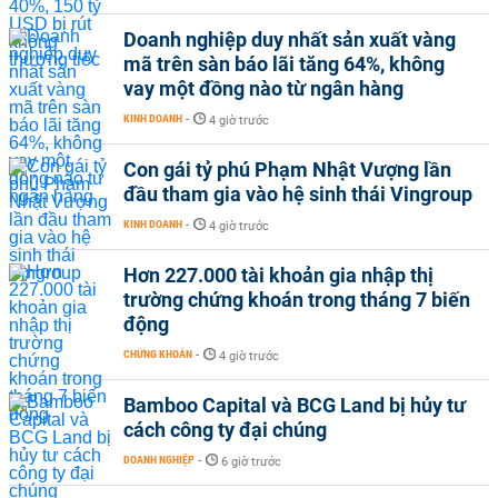
Doanh nghiệp duy nhất sản xuất vàng
mã trên sàn báo lãi tăng 64%, không
vay một đồng nào từ ngân hàng
KINH DOANH
-
4 giờ trước
Con gái tỷ phú Phạm Nhật Vượng lần
đầu tham gia vào hệ sinh thái Vingroup
KINH DOANH
-
4 giờ trước
Hơn 227.000 tài khoản gia nhập thị
trường chứng khoán trong tháng 7 biến
động
CHỨNG KHOÁN
-
4 giờ trước
Bamboo Capital và BCG Land bị hủy tư
cách công ty đại chúng
DOANH NGHIỆP
-
6 giờ trước