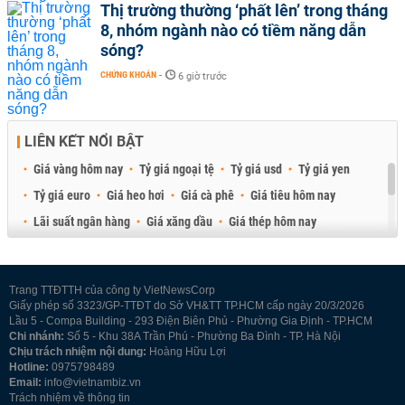
Thị trường thường ‘phất lên’ trong tháng
8, nhóm ngành nào có tiềm năng dẫn
sóng?
CHỨNG KHOÁN
-
6 giờ trước
LIÊN KẾT NỔI BẬT
Giá vàng hôm nay
Tỷ giá ngoại tệ
Tỷ giá usd
Tỷ giá yen
Tỷ giá euro
Giá heo hơi
Giá cà phê
Giá tiêu hôm nay
Lãi suất ngân hàng
Giá xăng dầu
Giá thép hôm nay
Giá sầu riêng
Giá thịt heo
Giá gạo
Giá cao su
Best Retail Brokers
Diễn đàn đầu tư Việt Nam 2026
Trang TTĐTTH của công ty VietNewsCorp
Giấy phép số 3323/GP-TTĐT do Sở VH&TT TP.HCM cấp ngày 20/3/2026
Lầu 5 - Compa Building - 293 Điện Biên Phủ - Phường Gia Định - TP.HCM
Chi nhánh:
Số 5 - Khu 38A Trần Phú - Phường Ba Đình - TP. Hà Nội
Chịu trách nhiệm nội dung:
Hoàng Hữu Lợi
Hotline:
0975798489
Email:
info@vietnambiz.vn
Trách nhiệm về thông tin