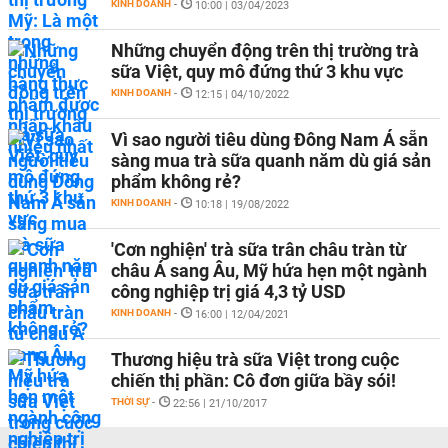
KINH DOANH
-
10:00 | 03/04/2023
Những chuyển động trên thị trường trà
sữa Việt, quy mô đứng thứ 3 khu vực
KINH DOANH
-
12:15 | 04/10/2022
Vì sao người tiêu dùng Đông Nam Á sẵn
sàng mua trà sữa quanh năm dù giá sản
phẩm không rẻ?
KINH DOANH
-
10:18 | 19/08/2022
'Cơn nghiện' trà sữa trân châu tràn từ
châu Á sang Âu, Mỹ hứa hẹn một ngành
công nghiệp trị giá 4,3 tỷ USD
KINH DOANH
-
16:00 | 12/04/2021
Thương hiệu trà sữa Việt trong cuộc
chiến thị phần: Cô đơn giữa bầy sói!
THỜI SỰ
-
22:56 | 21/10/2017