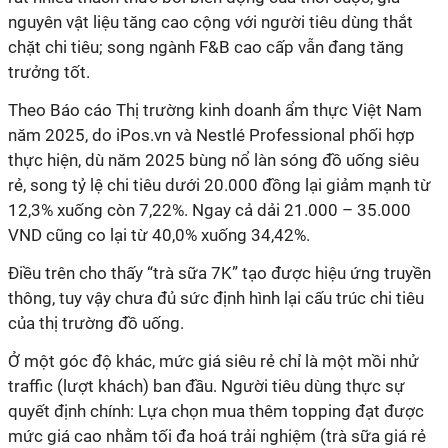
nguyên vật liệu tăng cao cộng với người tiêu dùng thắt
chặt chi tiêu; song ngành F&B cao cấp vẫn đang tăng
trưởng tốt.
Theo Báo cáo Thị trường kinh doanh ẩm thực Việt Nam
năm 2025, do iPos.vn và Nestlé Professional phối hợp
thực hiện, dù năm 2025 bùng nổ làn sóng đồ uống siêu
rẻ, song tỷ lệ chi tiêu dưới 20.000 đồng lại giảm mạnh từ
12,3% xuống còn 7,22%. Ngay cả dải 21.000 – 35.000
VND cũng co lại từ 40,0% xuống 34,42%.
Điều trên cho thấy “trà sữa 7K” tạo được hiệu ứng truyền
thông, tuy vậy chưa đủ sức định hình lại cấu trúc chi tiêu
của thị trường đồ uống.
Ở một góc độ khác, mức giá siêu rẻ chỉ là một mồi nhử
traffic (lượt khách) ban đầu. Người tiêu dùng thực sự
quyết định chính: Lựa chọn mua thêm topping đạt được
mức giá cao nhằm tối đa hoá trải nghiệm (trà sữa giá rẻ