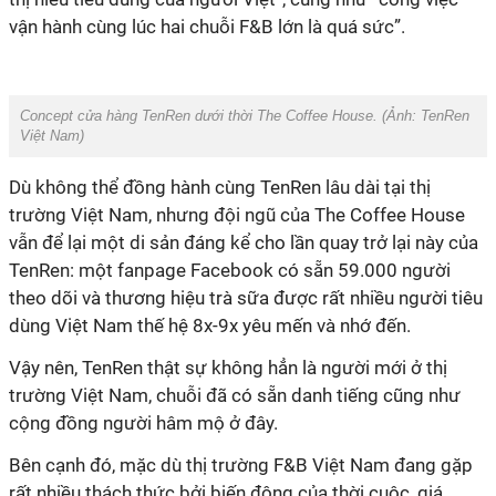
vận hành cùng lúc hai chuỗi F&B lớn là quá sức”.
Concept cửa hàng TenRen dưới thời The Coffee House. (Ảnh:
TenRen
Việt Nam
)
Dù không thể đồng hành cùng TenRen lâu dài tại thị
trường Việt Nam, nhưng đội ngũ của The Coffee House
vẫn để lại một di sản đáng kể cho lần quay trở lại này của
TenRen: một fanpage Facebook có sẵn 59.000 người
theo dõi và thương hiệu trà sữa được rất nhiều người tiêu
dùng Việt Nam thế hệ 8x-9x yêu mến và nhớ đến.
Vậy nên, TenRen thật sự không hẳn là người mới ở thị
trường Việt Nam, chuỗi đã có sẵn danh tiếng cũng như
cộng đồng người hâm mộ ở đây.
Bên cạnh đó, mặc dù thị trường F&B Việt Nam đang gặp
rất nhiều thách thức bởi biến động của thời cuộc, giá