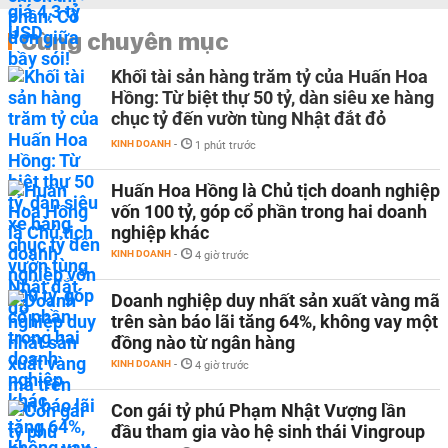
Cùng chuyên mục
Khối tài sản hàng trăm tỷ của Huấn Hoa
Hồng: Từ biệt thự 50 tỷ, dàn siêu xe hàng
chục tỷ đến vườn tùng Nhật đắt đỏ
KINH DOANH
-
1 phút trước
Huấn Hoa Hồng là Chủ tịch doanh nghiệp
vốn 100 tỷ, góp cổ phần trong hai doanh
nghiệp khác
KINH DOANH
-
4 giờ trước
Doanh nghiệp duy nhất sản xuất vàng mã
trên sàn báo lãi tăng 64%, không vay một
đồng nào từ ngân hàng
KINH DOANH
-
4 giờ trước
Con gái tỷ phú Phạm Nhật Vượng lần
đầu tham gia vào hệ sinh thái Vingroup