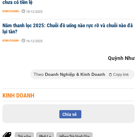
chưa có tiền lệ
KINH DOANH
-
18-12-2025
Năm thanh lọc 2025: Chuỗi đồ uống nào rực rỡ và chuỗi nào đã
lụi tàn?
KINH DOANH
-
16-12-2025
Quỳnh Như
Theo
Doanh Nghiệp & Kinh Doanh
Copy link
KINH DOANH
Chia sẻ
Trà sữa
Phê La
Hồng Trà Ngô Gia