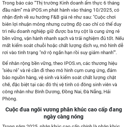
Trong báo cáo “Thị trường Kinh doanh ẩm thực 6 tháng
đầu năm” mà iPOS.vn phát hành vào tháng 10/2025, có
nhận định về xu hướng F&B giá rẻ như sau: "Cuộc chơi
biên lợi nhuận mỏng nhưng cường độ cao chỉ có thể duy
trì nếu doanh nghiệp giữ được ba trụ cột là cung ứng rẻ
bền vững, vận hành nhanh sạch và trải nghiệm đủ tốt. Nếu
mất kiểm soát chuỗi hoặc chất lượng dịch vụ, mô hình dễ
rơi vào tình trạng "nở rộ ngắn hạn rồi suy giảm nhanh"".
Để nhân rộng bền vững, theo IPOS.vn, các thương hiệu
"siêu rẻ" và rẻ cần đi theo mô hình cụm cung ứng, đảm
bảo nguồn hàng, vệ sinh và kiểm soát chất lượng chặt
chẽ, đặc biệt tại các đô thị vệ tinh có đông sinh viên và
công nhân như Bình Dương, Đồng Nai, Đà Nẵng, Hải
Phòng.
Cuộc đua ngôi vương phân khúc cao cấp đang
ngày càng nóng
Trong năm 2025, phân khúc cao cấp chính là phân khúc