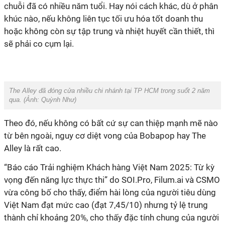
chuỗi đã có nhiều năm tuổi. Hay nói cách khác, dù ở phân
khúc nào, nếu không liên tục tối ưu hóa tốt doanh thu
hoặc không còn sự tập trung và nhiệt huyết cần thiết, thì
sẽ phải co cụm lại.
The Alley đã đóng cửa nhiều chi nhánh tại TP HCM trong suốt 2 năm
qua. (Ảnh:
Quỳnh Như
)
Theo đó, nếu không có bất cứ sự can thiệp mạnh mẽ nào
từ bên ngoài, nguy cơ diệt vong của Bobapop hay The
Alley là rất cao.
“Báo cáo Trải nghiệm Khách hàng Việt Nam 2025: Từ kỳ
vọng đến năng lực thực thi” do SOI.Pro, Filum.ai và CSMO
vừa công bố cho thấy, điểm hài lòng của người tiêu dùng
Việt Nam đạt mức cao (đạt 7,45/10) nhưng tỷ lệ trung
thành chỉ khoảng 20%, cho thấy đặc tính chung của người