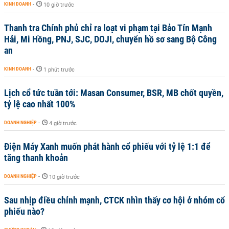
KINH DOANH
-
10 giờ trước
Thanh tra Chính phủ chỉ ra loạt vi phạm tại Bảo Tín Mạnh
Hải, Mi Hồng, PNJ, SJC, DOJI, chuyển hồ sơ sang Bộ Công
an
KINH DOANH
-
1 phút trước
Lịch cổ tức tuần tới: Masan Consumer, BSR, MB chốt quyền,
tỷ lệ cao nhất 100%
DOANH NGHIỆP
-
4 giờ trước
Điện Máy Xanh muốn phát hành cổ phiếu với tỷ lệ 1:1 để
tăng thanh khoản
DOANH NGHIỆP
-
10 giờ trước
Sau nhịp điều chỉnh mạnh, CTCK nhìn thấy cơ hội ở nhóm cổ
phiếu nào?