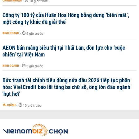
CHỨNG KHOÁN
-
10 giờ trước
Công ty 100 tỷ của Huấn Hoa Hồng bỗng dưng ‘biến mất’,
một công ty khác đã giải thể
KINH DOANH
-
9 giờ trước
AEON bán mảng siêu thị tại Thái Lan, dồn lực cho ‘cuộc
chiến’ tại Việt Nam
KINH DOANH
-
3 giờ trước
Bức tranh tài chính tiêu dùng nửa đầu 2026 tiếp tục phân
hóa: VietCredit báo lãi tăng ba chữ số, ông lớn đầu ngành
'hụt hơi'
TÀI CHÍNH
-
10 giờ trước