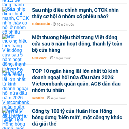
Sau nhịp điều chỉnh mạnh, CTCK nhìn
thấy cơ hội ở nhóm cổ phiếu nào?
CHỨNG KHOÁN
-
10 giờ trước
Một thương hiệu thời trang Việt đóng
cửa sau 5 năm hoạt động, thanh lý toàn
bộ cửa hàng
KINH DOANH
-
10 giờ trước
TOP 10 ngân hàng lãi lớn nhất từ kinh
doanh ngoại hối nửa đầu năm 2026:
Vietcombank quán quân, ACB dẫn đầu
nhóm tư nhân
TÀI CHÍNH
-
4 giờ trước
Công ty 100 tỷ của Huấn Hoa Hồng
bỗng dưng ‘biến mất’, một công ty khác
đã giải thể