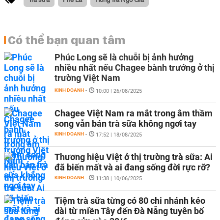
Có thể bạn quan tâm
Phúc Long sẽ là chuỗi bị ảnh hưởng
nhiều nhất nếu Chagee bành trướng ở thị
trường Việt Nam
KINH DOANH
-
10:00 | 26/08/2025
Chagee Việt Nam ra mắt trong âm thầm
song vẫn bán trà sữa không ngơi tay
KINH DOANH
-
17:52 | 18/08/2025
Thương hiệu Việt ở thị trường trà sữa: Ai
đã biến mất và ai đang sống đời rực rỡ?
KINH DOANH
-
11:38 | 10/06/2025
Tiệm trà sữa từng có 80 chi nhánh kéo
dài từ miền Tây đến Đà Nẵng tuyên bố