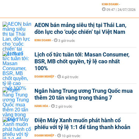
KINH DOANH
-
09:47 | 24/07/2026
AEON bán mảng siêu thị tại Thái Lan,
dồn lực cho ‘cuộc chiến’ tại Việt Nam
KINH DOANH
-
3 giờ trước
Lịch cổ tức tuần tới: Masan Consumer,
BSR, MB chốt quyền, tỷ lệ cao nhất
100%
DOANH NGHIỆP
-
4 giờ trước
Ngân hàng Trung ương Trung Quốc mua
thêm 20 tấn vàng trong tháng 7
HÀNG HÓA
-
2 giờ trước
Điện Máy Xanh muốn phát hành cổ
phiếu với tỷ lệ 1:1 để tăng thanh khoản
DOANH NGHIỆP
-
10 giờ trước