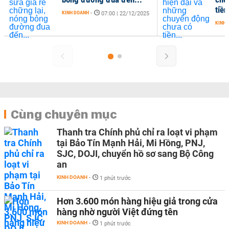
tiền
KINH DOANH
-
07:00 | 22/12/2025
KINH 
Cùng chuyên mục
Thanh tra Chính phủ chỉ ra loạt vi phạm
tại Bảo Tín Mạnh Hải, Mi Hồng, PNJ,
SJC, DOJI, chuyển hồ sơ sang Bộ Công
an
KINH DOANH
-
1 phút trước
Hơn 3.600 món hàng hiệu giả trong cửa
hàng nhờ người Việt đứng tên
KINH DOANH
-
1 phút trước