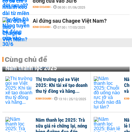
đóng cửa vào 30/6
KINH DOANH
-
08:00 | 01/06/2025
Ai đứng sau Chagee Việt Nam?
KINH DOANH
-
07:00 | 17/03/2025
Cùng chủ đề
Năm thanh lọc 2025
Thị trường gọi xe Việt
Năm
2025: Khi tài xế tạo doanh
Chu
thu tỷ đồng và hãng...
và c
KINH DOANH
-
KINH 
13:10 | 25/12/2025
Năm thanh lọc 2025: Trà
Năm
sữa giá rẻ chững lại, nóng
lẻ 
bỏng đường đua đến...
chu