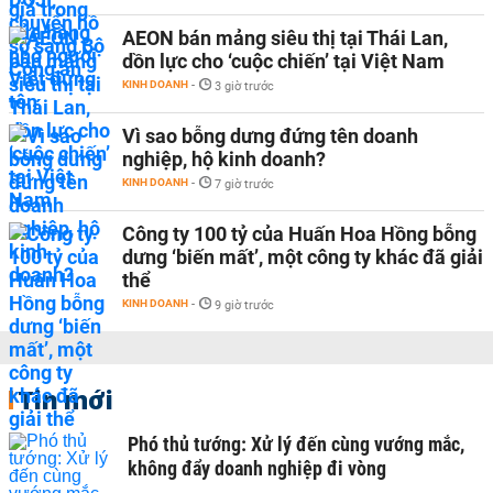
AEON bán mảng siêu thị tại Thái Lan,
dồn lực cho ‘cuộc chiến’ tại Việt Nam
KINH DOANH
-
3 giờ trước
Vì sao bỗng dưng đứng tên doanh
nghiệp, hộ kinh doanh?
KINH DOANH
-
7 giờ trước
Công ty 100 tỷ của Huấn Hoa Hồng bỗng
dưng ‘biến mất’, một công ty khác đã giải
thể
KINH DOANH
-
9 giờ trước
Tin mới
Phó thủ tướng: Xử lý đến cùng vướng mắc,
không đẩy doanh nghiệp đi vòng