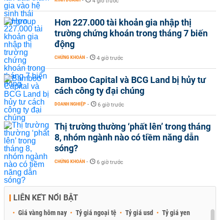
-
4 giờ trước
Hơn 227.000 tài khoản gia nhập thị
trường chứng khoán trong tháng 7 biến
động
CHỨNG KHOÁN
-
4 giờ trước
Bamboo Capital và BCG Land bị hủy tư
cách công ty đại chúng
DOANH NGHIỆP
-
6 giờ trước
Thị trường thường ‘phất lên’ trong tháng
8, nhóm ngành nào có tiềm năng dẫn
sóng?
CHỨNG KHOÁN
-
6 giờ trước
LIÊN KẾT NỔI BẬT
Giá vàng hôm nay
Tỷ giá ngoại tệ
Tỷ giá usd
Tỷ giá yen