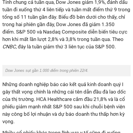
Tính chung cả tuần qua, Dow Jones giảm 1,9%, đánh dấu
tuần đi xuống thứ 4 liên tiếp và tuần mất điểm thứ 9 trong
tổng số 11 tuần gần đây. Biểu đồ bên dưới cho thấy, chỉ
trong hai phiên gần đây, Dow Jones đã giảm 1.350
điểm. S&P 500 và Nasdaq Composite diễn biến tiêu cực
hơn khi mất lần lượt 2,8% và 3,8% trong tuần qua. Theo
CNBC
, đây là tuần giảm thứ 3 liên tục của S&P 500.
Dow Jones sụt gần 1.000 điểm trong phiên 22/4.
Những doanh nghiệp báo cáo kết quả kinh doanh quý I
gây thất vọng chính là những cái tên dẫn đầu đà lao dốc
của thị trường. HCA Healthcare cắm đầu 21,8% và là cổ
phiếu giảm mạnh nhất S&P 500 sau khi chuỗi bệnh viện
này công bố lợi nhuận và dự báo doanh thu thấp hơn kỳ
vọng.
Nhiều cổ phiếu khác trong lĩnh vực y tế cũng đi xuống