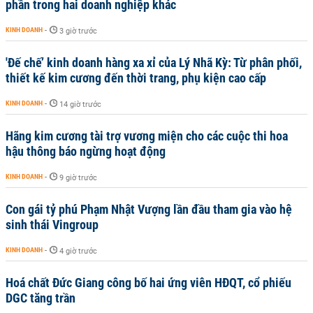
phần trong hai doanh nghiệp khác
KINH DOANH
-
3 giờ trước
'Đế chế’ kinh doanh hàng xa xỉ của Lý Nhã Kỳ: Từ phân phối,
thiết kế kim cương đến thời trang, phụ kiện cao cấp
KINH DOANH
-
14 giờ trước
Hãng kim cương tài trợ vương miện cho các cuộc thi hoa
hậu thông báo ngừng hoạt động
KINH DOANH
-
9 giờ trước
Con gái tỷ phú Phạm Nhật Vượng lần đầu tham gia vào hệ
sinh thái Vingroup
KINH DOANH
-
4 giờ trước
Hoá chất Đức Giang công bố hai ứng viên HĐQT, cổ phiếu
DGC tăng trần