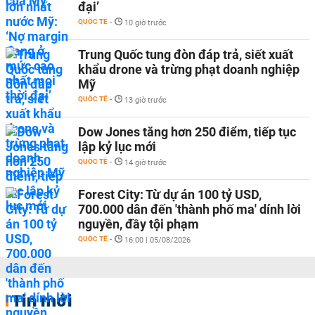
đại’
QUỐC TẾ
-
10 giờ trước
Trung Quốc tung đòn đáp trả, siết xuất
khẩu drone và trừng phạt doanh nghiệp
Mỹ
QUỐC TẾ
-
13 giờ trước
Dow Jones tăng hơn 250 điểm, tiếp tục
lập kỷ lục mới
QUỐC TẾ
-
14 giờ trước
Forest City: Từ dự án 100 tỷ USD,
700.000 dân đến 'thành phố ma' dính lời
nguyền, đầy tội phạm
QUỐC TẾ
-
16:00 | 05/08/2026
Tin mới