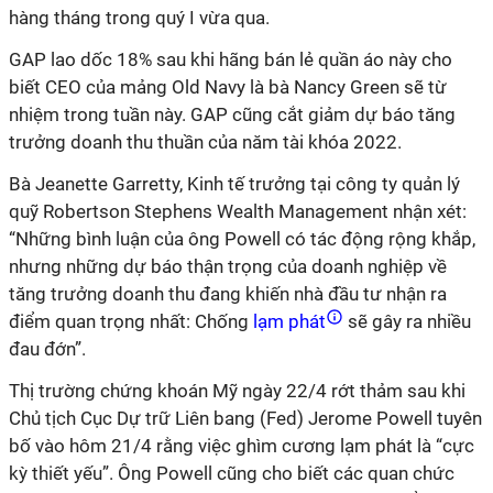
hàng tháng trong quý I vừa qua.
GAP lao dốc 18% sau khi hãng bán lẻ quần áo này cho
biết CEO của mảng Old Navy là bà Nancy Green sẽ từ
nhiệm trong tuần này. GAP cũng cắt giảm dự báo tăng
trưởng doanh thu thuần của năm tài khóa 2022.
Bà Jeanette Garretty, Kinh tế trưởng tại công ty quản lý
quỹ Robertson Stephens Wealth Management nhận xét:
“Những bình luận của ông Powell có tác động rộng khắp,
nhưng những dự báo thận trọng của doanh nghiệp về
tăng trưởng doanh thu đang khiến nhà đầu tư nhận ra
điểm quan trọng nhất: Chống
lạm phát
sẽ gây ra nhiều
đau đớn”.
Thị trường chứng khoán Mỹ ngày 22/4 rớt thảm sau khi
Chủ tịch Cục Dự trữ Liên bang (Fed) Jerome Powell tuyên
bố vào hôm 21/4 rằng việc ghìm cương lạm phát là “cực
kỳ thiết yếu”. Ông Powell cũng cho biết các quan chức