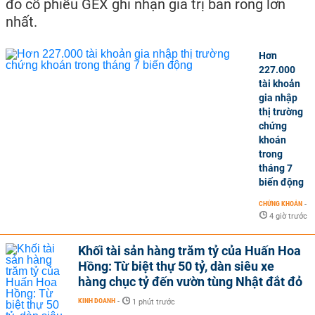
đó cổ phiếu GEX ghi nhận giá trị bán ròng lớn
nhất.
Hơn
227.000
tài khoản
gia nhập
thị trường
chứng
khoán
trong
tháng 7
biến động
CHỨNG KHOÁN
-
4 giờ trước
Khối tài sản hàng trăm tỷ của Huấn Hoa
Hồng: Từ biệt thự 50 tỷ, dàn siêu xe
hàng chục tỷ đến vườn tùng Nhật đắt đỏ
KINH DOANH
-
1 phút trước