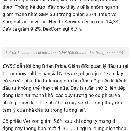
theo. Thống kê dưới đây cho thấy y tế là nhóm ngành
giảm mạnh nhất S&P 500 trong phiên 22/4. Intuitive
Surgical và Universal Health Services cùng mất 14,3%,
DaVita giảm 9,2%, DexCom sụt 6,7%.
Tất cả 11 nhóm cổ phiếu thuộc S&P 500 đều lao dốc trong phiên 22/4.
CNBC
dẫn lời ông Brian Price, Giám đốc quản lý đầu tư tại
Commonwealth Financial Network, nhận định: “Gần đây,
có vẻ các nhà đầu tư không còn tin rằng cổ phiếu là kênh
đầu tư không thể thay thế nữa. Đây là tuần thứ 2 liên tiếp
dòng tiền rút mạnh khỏi các quỹ tương hỗ cổ phiếu và
những phiên lao dốc như hôm nay sẽ khó lòng thay đổi
tâm lý của nhà đầu tư trong tương lai”.
Cổ phiếu Verizon giảm 5,6% sau khi công ty mạng di
động này thông báo mất đi 36.000 người dùng điện thoại