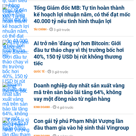
Tổng Giám đốc MB: Tự tin hoàn thành
kế hoạch lợi nhuận năm, có thể đạt mốc
40.000 tỷ nếu tình hình thuận lợi
TÀI CHÍNH
-
3 giờ trước
AI trở nên 'đáng sợ' hơn Bitcoin: Giới
đầu tư tháo chạy vì thị trường bốc hơi
40%, 150 tỷ USD bị rút không thương
tiếc
QUỐC TẾ
-
3 giờ trước
Doanh nghiệp duy nhất sản xuất vàng
mã trên sàn báo lãi tăng 64%, không
vay một đồng nào từ ngân hàng
KINH DOANH
-
4 giờ trước
Con gái tỷ phú Phạm Nhật Vượng lần
đầu tham gia vào hệ sinh thái Vingroup
KINH DOANH