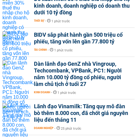
kinh doanh, doanh nghiệp có doanh thu
dưới 10 tỷ đồng
THỜI SỰ
-
1 phút trước
BIDV sắp phát hành gần 500 triệu cổ
phiếu, tăng vốn lên gần 77.800 tỷ
TÀI CHÍNH
-
1 phút trước
Dàn lãnh đạo GenZ nhà Vingroup,
Techcombank, VPBank, PC1: Người
nắm 10.000 tỷ đồng cổ phiếu, người
làm chủ tịch ở tuổi 27
KINH DOANH
-
1 phút trước
Lãnh đạo Vinamilk: Tăng quy mô đàn
bò thêm 8.000 con, đã chốt giá nguyên
liệu đến tháng 11
DOANH NGHIỆP
-
25 phút trước