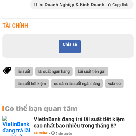
Theo
Doanh Nghiệp & Kinh Doanh
Copy link
TÀI CHÍNH
Chia sẻ
lãi suất
lãi suất ngân hàng
Lãi suất tiền gửi
lãi suất tiết kiệm
so sánh lãi suất ngân hàng
vcbneo
Có thể bạn quan tâm
VietinBank đang trả lãi suất tiết kiệm
cao nhất bao nhiêu trong tháng 8?
TÀI CHÍNH
-
2 giờ trước