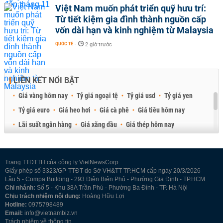
Việt Nam muốn phát triển quỹ hưu trí:
Từ tiết kiệm gia đình thành nguồn cấp
vốn dài hạn và kinh nghiệm từ Malaysia
QUỐC TẾ
-
2 giờ trước
LIÊN KẾT NỔI BẬT
Giá vàng hôm nay
Tỷ giá ngoại tệ
Tỷ giá usd
Tỷ giá yen
Tỷ giá euro
Giá heo hơi
Giá cà phê
Giá tiêu hôm nay
Lãi suất ngân hàng
Giá xăng dầu
Giá thép hôm nay
Giá sầu riêng
Giá thịt heo
Giá gạo
Giá cao su
Best Retail Brokers
Diễn đàn đầu tư Việt Nam 2026
Trang TTĐTTH của công ty VietNewsCorp
Giấy phép số 3323/GP-TTĐT do Sở VH&TT TP.HCM cấp ngày 20/3/2026
Lầu 5 - Compa Building - 293 Điện Biên Phủ - Phường Gia Định - TP.HCM
Chi nhánh:
Số 5 - Khu 38A Trần Phú - Phường Ba Đình - TP. Hà Nội
Chịu trách nhiệm nội dung:
Hoàng Hữu Lợi
Hotline:
0975798489
Email:
info@vietnambiz.vn
Trách nhiệm về thông tin