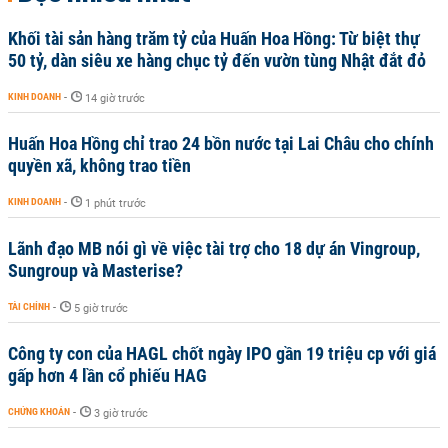
Khối tài sản hàng trăm tỷ của Huấn Hoa Hồng: Từ biệt thự
50 tỷ, dàn siêu xe hàng chục tỷ đến vườn tùng Nhật đắt đỏ
KINH DOANH
-
14 giờ trước
Huấn Hoa Hồng chỉ trao 24 bồn nước tại Lai Châu cho chính
quyền xã, không trao tiền
KINH DOANH
-
1 phút trước
Lãnh đạo MB nói gì về việc tài trợ cho 18 dự án Vingroup,
Sungroup và Masterise?
TÀI CHÍNH
-
5 giờ trước
Công ty con của HAGL chốt ngày IPO gần 19 triệu cp với giá
gấp hơn 4 lần cổ phiếu HAG
CHỨNG KHOÁN
-
3 giờ trước