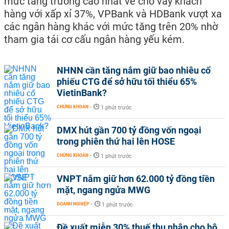
mức tăng trưởng cao nhất về cho vay khách
hàng với xấp xỉ 37%, VPBank và HDBank vượt xa
các ngân hàng khác với mức tăng trên 20% nhờ
tham gia tái cơ cấu ngân hàng yếu kém.
NHNN cần tăng nắm giữ bao nhiêu cổ
phiếu CTG để sở hữu tối thiểu 65%
VietinBank?
CHỨNG KHOÁN
-
1 phút trước
DMX hút gần 700 tỷ đồng vốn ngoại
trong phiên thứ hai lên HOSE
CHỨNG KHOÁN
-
1 phút trước
VNPT nắm giữ hơn 62.000 tỷ đồng tiền
mặt, ngang ngửa MWG
DOANH NGHIỆP
-
1 phút trước
Đề xuất miễn 30% thuế thu nhập cho hộ