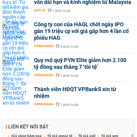
vốn dài hạn và kinh nghiệm từ Malaysia
QUỐC TẾ
-
1 phút trước
Công ty con của HAGL chốt ngày IPO
gần 19 triệu cp với giá gấp hơn 4 lần cổ
phiếu HAG
CHỨNG KHOÁN
-
4 phút trước
Quy mô quỹ PYN Elite giảm hơn 2.100
tỷ đồng sau tháng 7 ‘tồi tệ’
CHỨNG KHOÁN
-
1 phút trước
Thành viên HĐQT VPBankS xin từ
nhiệm
CHỨNG KHOÁN
-
1 phút trước
LIÊN KẾT NỔI BẬT
Giá vàng hôm nay
Tỷ giá ngoại tệ
Tỷ giá usd
Tỷ giá yen