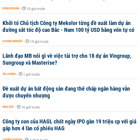
KINH DOANH
-
10 giờ trước
Khởi tố Chủ tịch Công ty Mekolor từng đề xuất làm dự án
đường sắt tốc độ cao Bắc - Nam 100 tỷ USD bằng vốn tự có
DOANH NGHIỆP
-
19 giờ trước
Lãnh đạo MB nói gì về việc tài trợ cho 18 dự án Vingroup,
Sungroup và Masterise?
TÀI CHÍNH
-
1 giờ trước
Đề xuất dự án bất động sản đang thế chấp ngân hàng vẫn
được chuyển nhượng
NHÀ ĐẤT
-
16 giờ trước
Công ty con của HAGL chốt ngày IPO gần 19 triệu cp với giá
gấp hơn 4 lần cổ phiếu HAG
CHỨNG KHOÁN
-