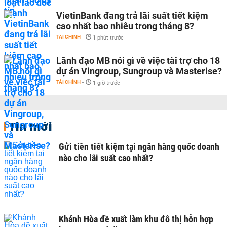
VietinBank đang trả lãi suất tiết kiệm
cao nhất bao nhiêu trong tháng 8?
TÀI CHÍNH
-
1 phút trước
Lãnh đạo MB nói gì về việc tài trợ cho 18
dự án Vingroup, Sungroup và Masterise?
TÀI CHÍNH
-
1 giờ trước
Tin mới
Gửi tiền tiết kiệm tại ngân hàng quốc doanh
nào cho lãi suất cao nhất?
Khánh Hòa đề xuất làm khu đô thị hỗn hợp