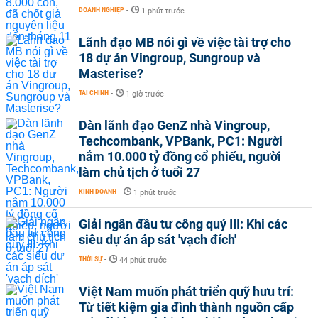
DOANH NGHIỆP
-
1 phút trước
Lãnh đạo MB nói gì về việc tài trợ cho
18 dự án Vingroup, Sungroup và
Masterise?
TÀI CHÍNH
-
1 giờ trước
Dàn lãnh đạo GenZ nhà Vingroup,
Techcombank, VPBank, PC1: Người
nắm 10.000 tỷ đồng cổ phiếu, người
làm chủ tịch ở tuổi 27
KINH DOANH
-
1 phút trước
Giải ngân đầu tư công quý III: Khi các
siêu dự án áp sát 'vạch đích'
THỜI SỰ
-
44 phút trước
Việt Nam muốn phát triển quỹ hưu trí:
Từ tiết kiệm gia đình thành nguồn cấp