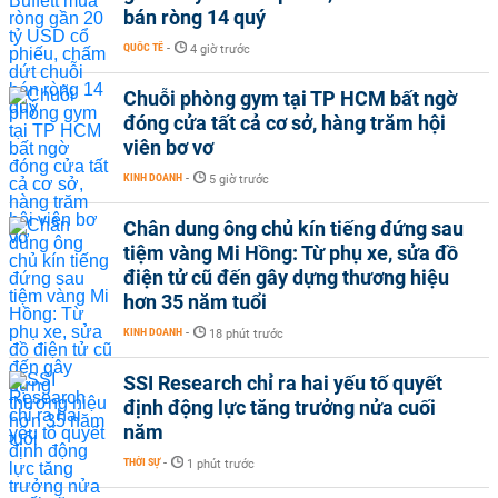
bán ròng 14 quý
QUỐC TẾ
-
4 giờ trước
Chuỗi phòng gym tại TP HCM bất ngờ
đóng cửa tất cả cơ sở, hàng trăm hội
viên bơ vơ
KINH DOANH
-
5 giờ trước
Chân dung ông chủ kín tiếng đứng sau
tiệm vàng Mi Hồng: Từ phụ xe, sửa đồ
điện tử cũ đến gây dựng thương hiệu
hơn 35 năm tuổi
KINH DOANH
-
18 phút trước
SSI Research chỉ ra hai yếu tố quyết
định động lực tăng trưởng nửa cuối
năm
THỜI SỰ
-
1 phút trước