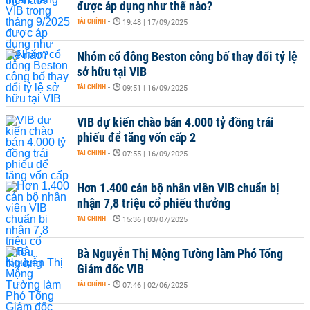
được áp dụng như thế nào?
TÀI CHÍNH
-
19:48 | 17/09/2025
Nhóm cổ đông Beston công bố thay đổi tỷ lệ
sở hữu tại VIB
TÀI CHÍNH
-
09:51 | 16/09/2025
VIB dự kiến chào bán 4.000 tỷ đồng trái
phiếu để tăng vốn cấp 2
TÀI CHÍNH
-
07:55 | 16/09/2025
Hơn 1.400 cán bộ nhân viên VIB chuẩn bị
nhận 7,8 triệu cổ phiếu thưởng
TÀI CHÍNH
-
15:36 | 03/07/2025
Bà Nguyễn Thị Mộng Tường làm Phó Tổng
Giám đốc VIB
TÀI CHÍNH
-
07:46 | 02/06/2025