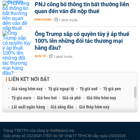
PNJ công bố thông tin bất thường liên
quan đến vấn đề nộp thuế
KINH DOANH
-
1 phút trước
Ông Trump sắp có quyền tùy ý áp thuế
100% lên những đối tác thương mại
hàng đầu?
QUỐC TẾ
-
1 phút trước
LIÊN KẾT NỔI BẬT
Giá vàng hôm nay
Tỷ giá ngoại tệ
Tỷ giá usd
Tỷ giá yen
Tỷ giá euro
Giá heo hơi
Giá cà phê
Giá tiêu hôm nay
Lãi suất ngân hàng
Giá xăng dầu
Giá thép hôm nay
Giá sầu riêng
Giá thịt heo
Giá gạo
Giá cao su
Best Retail Brokers
Diễn đàn đầu tư Việt Nam 2026
Trang TTĐTTH của công ty VietNewsCorp
Giấy phép số 3323/GP-TTĐT do Sở VH&TT TP.HCM cấp ngày 20/3/2026