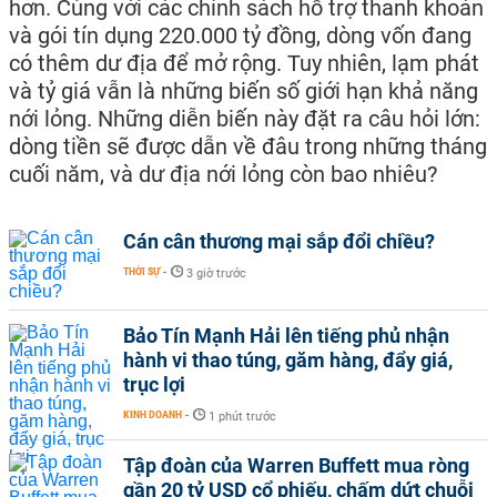
hơn. Cùng với các chính sách hỗ trợ thanh khoản
và gói tín dụng 220.000 tỷ đồng, dòng vốn đang
có thêm dư địa để mở rộng. Tuy nhiên, lạm phát
và tỷ giá vẫn là những biến số giới hạn khả năng
nới lỏng. Những diễn biến này đặt ra câu hỏi lớn:
dòng tiền sẽ được dẫn về đâu trong những tháng
cuối năm, và dư địa nới lỏng còn bao nhiêu?
Cán cân thương mại sắp đổi chiều?
THỜI SỰ
-
3 giờ trước
Bảo Tín Mạnh Hải lên tiếng phủ nhận
hành vi thao túng, găm hàng, đẩy giá,
trục lợi
KINH DOANH
-
1 phút trước
Tập đoàn của Warren Buffett mua ròng
gần 20 tỷ USD cổ phiếu, chấm dứt chuỗi