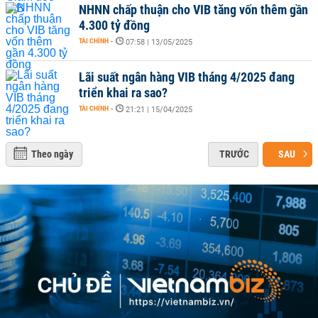
NHNN chấp thuận cho VIB tăng vốn thêm gần
4.300 tỷ đồng
TÀI CHÍNH
-
07:58 | 13/05/2025
Lãi suất ngân hàng VIB tháng 4/2025 đang
triển khai ra sao?
TÀI CHÍNH
-
21:21 | 15/04/2025
Theo ngày
TRƯỚC
SAU