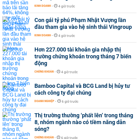
KINH DOANH
-
4 giờ trước
Con gái tỷ phú Phạm Nhật Vượng lần
đầu tham gia vào hệ sinh thái Vingroup
KINH DOANH
-
4 giờ trước
Hơn 227.000 tài khoản gia nhập thị
trường chứng khoán trong tháng 7 biến
động
CHỨNG KHOÁN
-
4 giờ trước
Bamboo Capital và BCG Land bị hủy tư
cách công ty đại chúng
DOANH NGHIỆP
-
6 giờ trước
Thị trường thường ‘phất lên’ trong tháng
8, nhóm ngành nào có tiềm năng dẫn
sóng?
CHỨNG KHOÁN
-
6 giờ trước