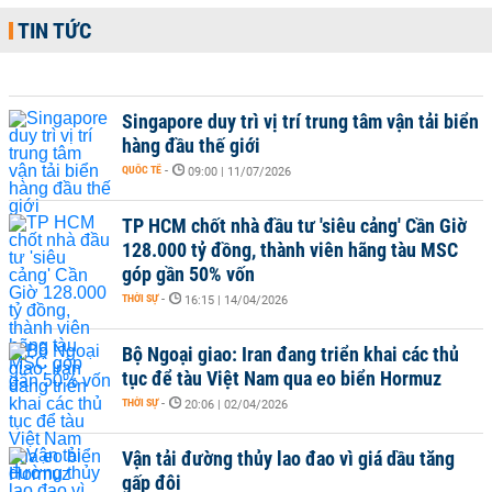
TIN TỨC
Singapore duy trì vị trí trung tâm vận tải biển
hàng đầu thế giới
QUỐC TẾ
-
09:00 | 11/07/2026
TP HCM chốt nhà đầu tư 'siêu cảng' Cần Giờ
128.000 tỷ đồng, thành viên hãng tàu MSC
góp gần 50% vốn
THỜI SỰ
-
16:15 | 14/04/2026
Bộ Ngoại giao: Iran đang triển khai các thủ
tục để tàu Việt Nam qua eo biển Hormuz
THỜI SỰ
-
20:06 | 02/04/2026
Vận tải đường thủy lao đao vì giá dầu tăng
gấp đôi