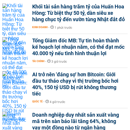
Khối tài sản hàng trăm tỷ của Huấn Hoa
Hồng: Từ biệt thự 50 tỷ, dàn siêu xe
hàng chục tỷ đến vườn tùng Nhật đắt đỏ
KINH DOANH
-
1 phút trước
Tổng Giám đốc MB: Tự tin hoàn thành
kế hoạch lợi nhuận năm, có thể đạt mốc
40.000 tỷ nếu tình hình thuận lợi
TÀI CHÍNH
-
3 giờ trước
AI trở nên 'đáng sợ' hơn Bitcoin: Giới
đầu tư tháo chạy vì thị trường bốc hơi
40%, 150 tỷ USD bị rút không thương
tiếc
QUỐC TẾ
-
4 giờ trước
Doanh nghiệp duy nhất sản xuất vàng
mã trên sàn báo lãi tăng 64%, không
vay một đồng nào từ ngân hàng