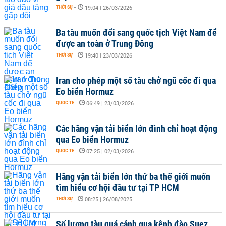
THỜI SỰ
-
19:04 | 26/03/2026
Ba tàu muốn đổi sang quốc tịch Việt Nam để
được an toàn ở Trung Đông
THỜI SỰ
-
19:40 | 23/03/2026
Iran cho phép một số tàu chở ngũ cốc đi qua
Eo biển Hormuz
QUỐC TẾ
-
06:49 | 23/03/2026
Các hãng vận tải biển lớn đình chỉ hoạt động
qua Eo biển Hormuz
QUỐC TẾ
-
07:25 | 02/03/2026
Hãng vận tải biển lớn thứ ba thế giới muốn
tìm hiểu cơ hội đầu tư tại TP HCM
THỜI SỰ
-
08:25 | 26/08/2025
Số lượng tàu quá cảnh qua kênh đào Suez