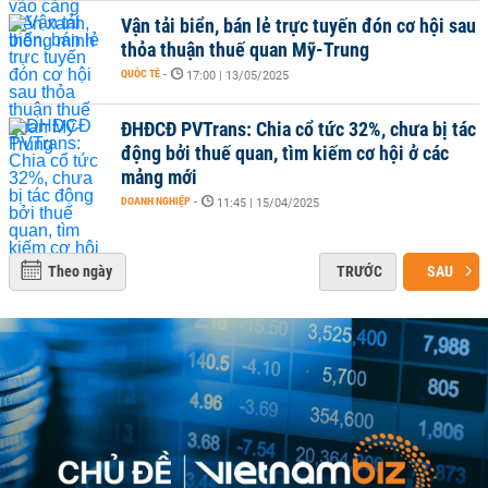
Vận tải biển, bán lẻ trực tuyến đón cơ hội sau
thỏa thuận thuế quan Mỹ-Trung
QUỐC TẾ
-
17:00 | 13/05/2025
ĐHĐCĐ PVTrans: Chia cổ tức 32%, chưa bị tác
động bởi thuế quan, tìm kiếm cơ hội ở các
mảng mới
DOANH NGHIỆP
-
11:45 | 15/04/2025
Theo ngày
TRƯỚC
SAU