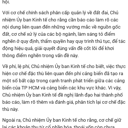
hội.
Với cơ chế chính sách phân cấp quản lý về đất đai, Chủ
nhiệm Ủy ban Kinh tế cho rằng cần báo cáo làm rõ các
nội dung liên quan đến những vướng mắc về nguồn gốc
đất, cơ chế xử lý của các bộ ngành, làm sáng tỏ điểm
nghẽn ở quy định, thẩm quyền hay quy trình thủ tục, để tác
động hiệu quả, giải quyết đúng vấn đề cốt lõi để khơi
thông điểm nghẽn trong vấn đề này.
Về phí, lệ phí, Chủ nhiệm Ủy ban Kinh tế cho biết, việc thực
hiện cơ chế đặc thù liên quan đến phí cảng biển đã tạo ra
một số bất cập trong cạnh tranh phát triển giữa các cảng
biển của TP HCM và cảng biển các khu vực khác. Vì vậy,
Chủ nhiệm Ủy ban Kinh tế đề nghị lãnh đạo hai thành phố
báo cáo, làm rõ thêm và đánh giá, phân tích lại cơ chế đặc
thù này.
Ngoài ra, Chủ nhiệm Ủy ban Kinh tế cho rằng, cơ chế giữ
lại các khoản thu từ cổ phần hóa, thoái vốn còn chưa