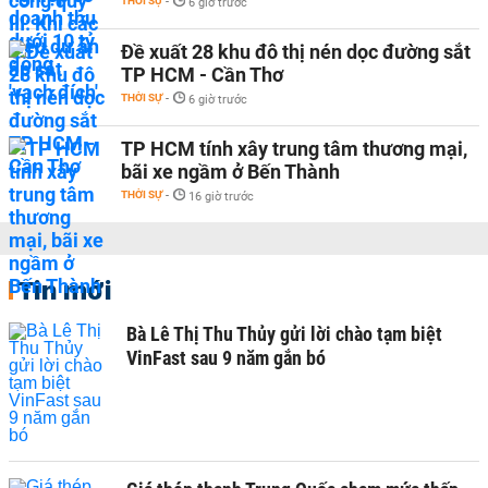
THỜI SỰ
-
6 giờ trước
Đề xuất 28 khu đô thị nén dọc đường sắt
TP HCM - Cần Thơ
THỜI SỰ
-
6 giờ trước
TP HCM tính xây trung tâm thương mại,
bãi xe ngầm ở Bến Thành
THỜI SỰ
-
16 giờ trước
Tin mới
Bà Lê Thị Thu Thủy gửi lời chào tạm biệt
VinFast sau 9 năm gắn bó