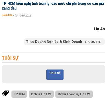
TP HCM kiến nghị tính toán lại các mức chi phí trong cơ cấu giá
xăng dầu
HÀNG HÓA
-
10-10-2022
Hạ An
Theo
Doanh Nghiệp & Kinh Doanh
Copy link
THỜI SỰ
Chia sẻ
TPHCM
kinh tế TPHCM
Bí thư Thành ủy TPHCM