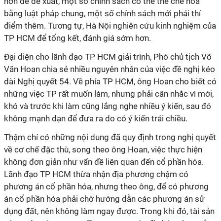
hơn để đề xuất, một số chính sách có thể thể chế hoa
bằng luật pháp chung, một số chính sách mới phải thí
điểm thêm. Tương tự, Hà Nội nghiên cứu kinh nghiệm của
TP HCM để tổng kết, đánh giá sớm hơn.
Đại diện cho lãnh đạo TP HCM giải trình, Phó chủ tịch Võ
Văn Hoan chia sẻ nhiều nguyên nhân của việc đề nghị kéo
dài Nghị quyết 54. Về phía TP HCM, ông Hoan cho biết có
những việc TP rất muốn làm, nhưng phải cân nhắc vì mới,
khó và trước khi làm cũng lắng nghe nhiều ý kiến, sau đó
không mạnh dạn để đưa ra do có ý kiến trái chiều.
Thậm chí có những nội dung đã quy định trong nghị quyết
về cơ chế đặc thù, song theo ông Hoan, việc thực hiện
không đơn giản như vấn đề liên quan đến cổ phần hóa.
Lãnh đạo TP HCM thừa nhận địa phương chậm có
phương án cổ phần hóa, nhưng theo ông, để có phương
án cổ phần hóa phải chờ hướng dẫn các phương án sử
dụng đất, nên không làm ngay được. Trong khi đó, tài sản