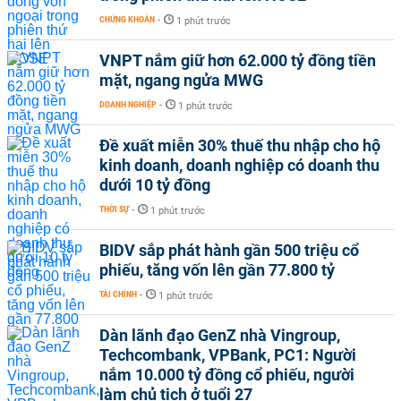
CHỨNG KHOÁN
-
1 phút trước
VNPT nắm giữ hơn 62.000 tỷ đồng tiền
mặt, ngang ngửa MWG
DOANH NGHIỆP
-
1 phút trước
Đề xuất miễn 30% thuế thu nhập cho hộ
kinh doanh, doanh nghiệp có doanh thu
dưới 10 tỷ đồng
THỜI SỰ
-
1 phút trước
BIDV sắp phát hành gần 500 triệu cổ
phiếu, tăng vốn lên gần 77.800 tỷ
TÀI CHÍNH
-
1 phút trước
Dàn lãnh đạo GenZ nhà Vingroup,
Techcombank, VPBank, PC1: Người
nắm 10.000 tỷ đồng cổ phiếu, người
làm chủ tịch ở tuổi 27