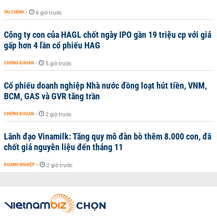
TÀI CHÍNH
-
6 giờ trước
Công ty con của HAGL chốt ngày IPO gần 19 triệu cp với giá
gấp hơn 4 lần cổ phiếu HAG
CHỨNG KHOÁN
-
5 giờ trước
Cổ phiếu doanh nghiệp Nhà nước đồng loạt hút tiền, VNM,
BCM, GAS và GVR tăng trần
CHỨNG KHOÁN
-
2 giờ trước
Lãnh đạo Vinamilk: Tăng quy mô đàn bò thêm 8.000 con, đã
chốt giá nguyên liệu đến tháng 11
DOANH NGHIỆP
-
2 giờ trước