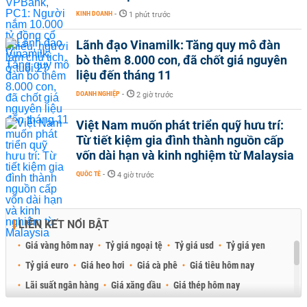
KINH DOANH
-
1 phút trước
Lãnh đạo Vinamilk: Tăng quy mô đàn
bò thêm 8.000 con, đã chốt giá nguyên
liệu đến tháng 11
DOANH NGHIỆP
-
2 giờ trước
Việt Nam muốn phát triển quỹ hưu trí:
Từ tiết kiệm gia đình thành nguồn cấp
vốn dài hạn và kinh nghiệm từ Malaysia
QUỐC TẾ
-
4 giờ trước
LIÊN KẾT NỔI BẬT
Giá vàng hôm nay
Tỷ giá ngoại tệ
Tỷ giá usd
Tỷ giá yen
Tỷ giá euro
Giá heo hơi
Giá cà phê
Giá tiêu hôm nay
Lãi suất ngân hàng
Giá xăng dầu
Giá thép hôm nay
Giá sầu riêng
Giá thịt heo
Giá gạo
Giá cao su