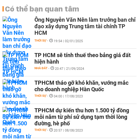
Có thể bạn quan tâm
Ông Nguyễn Văn Nên làm trưởng ban chỉ
đạo xây dựng Trung tâm tài chính TP
HCM
THỜI SỰ
-
19:54 | 02/01/2025
TP HCM sẽ tính thuế theo bảng giá đất
hiện hành
NHÀ ĐẤT
-
20:47 | 21/09/2024
TPHCM tháo gỡ khó khăn, vướng mắc
cho doanh nghiệp Hàn Quốc
THỜI SỰ
-
04:00 | 17/08/2023
TPHCM dự kiến thu hơn 1.500 tỷ đồng
mỗi năm từ phí sử dụng tạm thời lòng
đường, hè phố
THỜI SỰ
-
20:57 | 08/08/2023