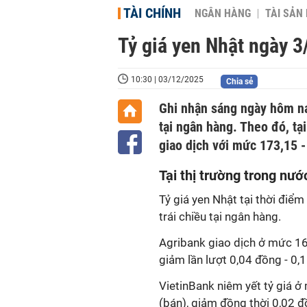
TÀI CHÍNH
NGÂN HÀNG
TÀI SẢN
Tỷ giá yen Nhật ngày 3/
10:30 | 03/12/2025
Chia sẻ
Ghi nhận sáng ngày hôm na
tại ngân hàng. Theo đó, tạ
giao dịch với mức 173,15 
T
ại thị trường trong nướ
Tỷ giá yen Nhật tại thời điể
trái chiều tại ngân hàng.
Agribank giao dịch ở mức 1
giảm lần lượt 0,04 đồng - 0,
VietinBank niêm yết tỷ giá
(bán), giảm đồng thời 0,02 đ