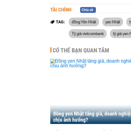
TÀI CHÍNH
Chia sẻ
đồng Yên Nhật
yen Nhật
t
TAG:
Tỷ giá vietcombank
tỷ giá yen 
CÓ THỂ BẠN QUAN TÂM
Đồng yen Nhật tăng giá, doanh nghiệ
chịu ảnh hưởng?