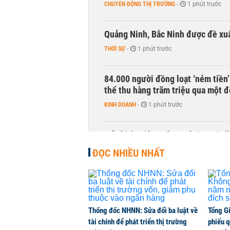
CHUYỂN ĐỘNG THỊ TRƯỜNG
-
1 phút trước
Quảng Ninh, Bắc Ninh được đề xuấ
THỜI SỰ
-
1 phút trước
84.000 người đồng loạt ‘ném tiền’
thể thu hàng trăm triệu qua một 
KINH DOANH
-
1 phút trước
Cổ phiếu Điện Máy Xanh (DMX) tăn
105.000 tỷ đồng
ĐỌC NHIỀU NHẤT
CHỨNG KHOÁN
-
1 phút trước
Thống đốc NHNN: Sửa đổi ba luật về
Tổng G
tài chính để phát triển thị trường
phiếu q