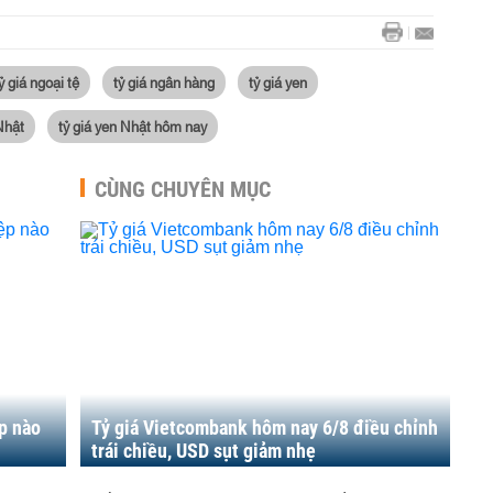
ỷ giá ngoại tệ
tỷ giá ngân hàng
tỷ giá yen
Nhật
tỷ giá yen Nhật hôm nay
CÙNG CHUYÊN MỤC
p nào
Tỷ giá Vietcombank hôm nay 6/8 điều chỉnh
trái chiều, USD sụt giảm nhẹ