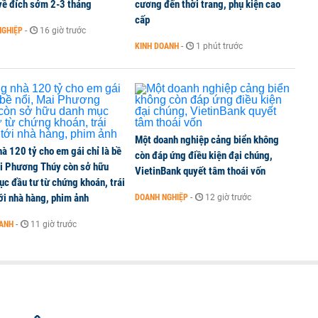
về đích sớm 2-3 tháng
cương đến thời trang, phụ kiện cao
cấp
NGHIỆP
-
16 giờ trước
KINH DOANH
-
1 phút trước
Một doanh nghiệp cảng biển không
à 120 tỷ cho em gái chỉ là bề
còn đáp ứng điều kiện đại chúng,
ai Phương Thúy còn sở hữu
VietinBank quyết tâm thoái vốn
c đầu tư từ chứng khoán, trái
ới nhà hàng, phim ảnh
DOANH NGHIỆP
-
12 giờ trước
OANH
-
11 giờ trước