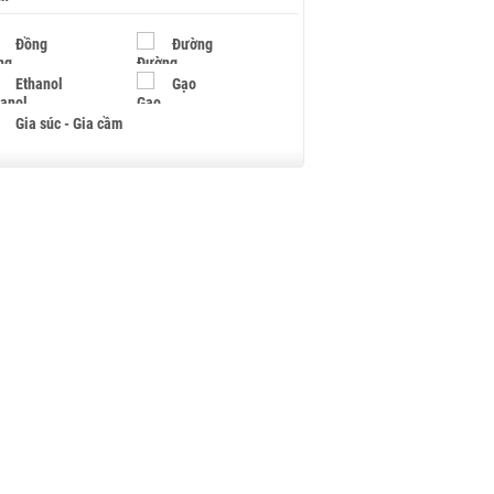
Đồng
Đường
Ethanol
Gạo
Gia súc - Gia cầm
Giấy
Gỗ
Hạt điều
Hồ tiêu - Hạt tiêu
Khí đốt
Kim loại khác
Mắc ca
Muối
Ngũ cốc
Nhựa - Hạt nhựa
Palladium
Phân bón