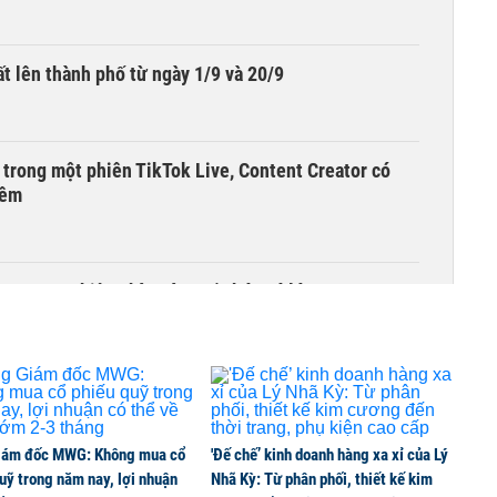
t lên thành phố từ ngày 1/9 và 20/9
 trong một phiên TikTok Live, Content Creator có
đêm
g trong phiên chào sàn, vốn hóa có lúc vượt
iám đốc MWG: Không mua cổ
'Đế chế’ kinh doanh hàng xa xỉ của Lý
uỹ trong năm nay, lợi nhuận
Nhã Kỳ: Từ phân phối, thiết kế kim