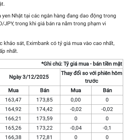
ật.
ua yen Nhật tại các ngân hàng đang dao động trong
JPY, trong khi giá bán ra nằm trong phạm vi
 khảo sát, Eximbank có tỷ giá mua vào cao nhất,
ấp nhất.
*Ghi chú: Tỷ giá mua - bán tiền mặt
Thay đổi so với phiên hôm
Ngày 3/12/2025
trước
Mua
Bán
Mua
Bán
163,47
173,85
0,00
0
164,92
174,42
-0,02
-0,02
166,21
173,59
0
0
165,26
173,22
-0,04
-0,1
166,38
172,81
0
0