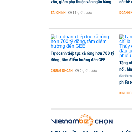
vốn, giảm phụ thuộc vào ngân hàng
có thể 
TÀI CHÍNH
-
11 giờ trước
DOANH 
Tự doanh tiếp tục xả ròng hơn 700 tỷ
đồng, tâm điểm hướng đến GEE
Tặng nh
nổi, M
CHỨNG KHOÁN
-
9 giờ trước
danh mụ
phiếu t
KINH D