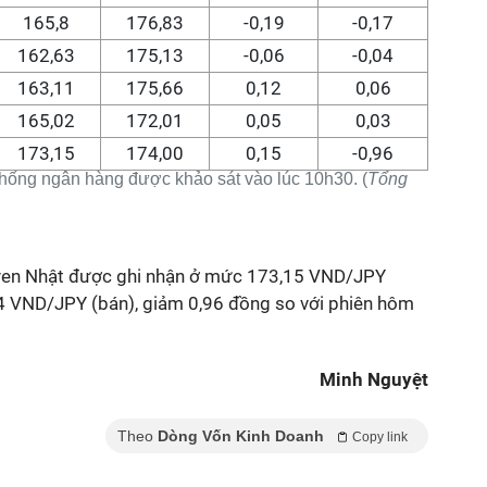
165,8
176,83
-0,19
-0,17
162,63
175,13
-0,06
-0,04
163,11
175,66
0,12
0,06
165,02
172,01
0,05
0,03
173,15
174,00
0,15
-0,96
 thống ngân hàng được khảo sát vào lúc 10h30. (
Tổng
iá yen Nhật được ghi nhận ở mức 173,15 VND/JPY
4 VND/JPY (bán), giảm 0,96 đồng so với phiên hôm
Minh Nguyệt
Theo
Dòng Vốn Kinh Doanh
Copy link