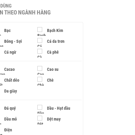
U DÙNG
IN THEO NGÀNH HÀNG
Bạc
Bạch Kim
Bông - Sợi
Cá da trơn
Cá ngừ
Cà phê
Cacao
Cao su
Chất dẻo
Chè
Da giày
Đá quý
Dầu - Hạt dầu
Dầu mỏ
Dệt may
Điện