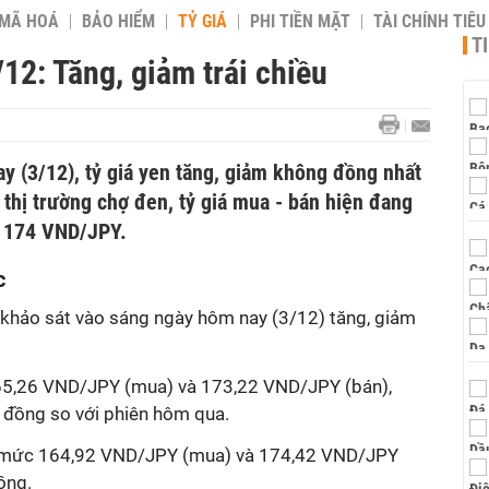
 MÃ HOÁ
BẢO HIỂM
TỶ GIÁ
PHI TIỀN MẶT
TÀI CHÍNH TIÊ
T
12: Tăng, giảm trái chiều
y (3/12), tỷ giá yen tăng, giảm không đồng nhất
i thị trường chợ đen, tỷ giá mua - bán hiện đang
- 174 VND/JPY.
c
m khảo sát vào sáng ngày hôm nay (3/12) tăng, giảm
65,26 VND/JPY (mua) và 173,22 VND/JPY (bán),
1 đồng so với phiên hôm qua.
 ở mức 164,92 VND/JPY (mua) và 174,42 VND/JPY
ồng.