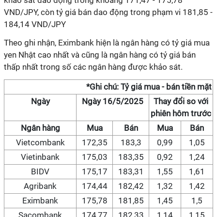
khảo sát dao động trong khoảng 171,47 - 175,78
VND/JPY, còn tỷ giá bán dao động trong phạm vi 181,85 -
184,14 VND/JPY
Theo ghi nhận, Eximbank hiện là ngân hàng có tỷ giá mua
yen Nhật cao nhất và cũng là ngân hàng có tỷ giá bán
thấp nhất trong số các ngân hàng được khảo sát.
*Ghi chú: Tỷ giá mua - bán tiền mặt
Ngày
Ngày 16/5/2025
Thay đổi so với
phiên hôm trước
Ngân hàng
Mua
Bán
Mua
Bán
Vietcombank
172,35
183,3
0,99
1,05
Vietinbank
175,03
183,35
0,92
1,24
BIDV
175,17
183,31
1,55
1,61
Agribank
174,44
182,42
1,32
1,42
Eximbank
175,78
181,85
1,45
1,5
Sacombank
174,77
182,33
1,14
1,15