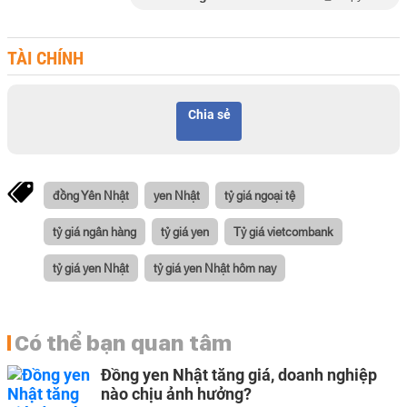
TÀI CHÍNH
Chia sẻ
đồng Yên Nhật
yen Nhật
tỷ giá ngoại tệ
tỷ giá ngân hàng
tỷ giá yen
Tỷ giá vietcombank
tỷ giá yen Nhật
tỷ giá yen Nhật hôm nay
Có thể bạn quan tâm
Đồng yen Nhật tăng giá, doanh nghiệp
nào chịu ảnh hưởng?