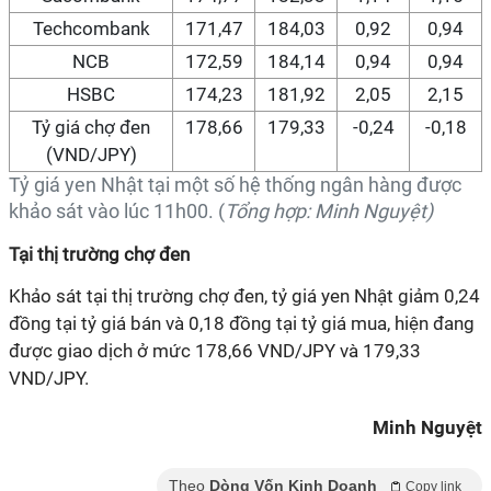
Techcombank
171,47
184,03
0,92
0,94
NCB
172,59
184,14
0,94
0,94
HSBC
174,23
181,92
2,05
2,15
Tỷ giá chợ đen
178,66
179,33
-0,24
-0,18
(VND/JPY)
Tỷ giá yen Nhật tại một số hệ thống ngân hàng được
khảo sát vào lúc 11h00. (
Tổng hợp:
Minh Nguyệt)
Tại thị trường chợ đen
Khảo sát tại thị trường chợ đen, tỷ giá yen Nhật giảm 0,24
đồng tại tỷ giá bán và 0,18 đồng tại tỷ giá mua, hiện đang
được giao dịch ở mức 178,66 VND/JPY và 179,33
VND/JPY.
Minh Nguyệt
Theo
Dòng Vốn Kinh Doanh
Copy link