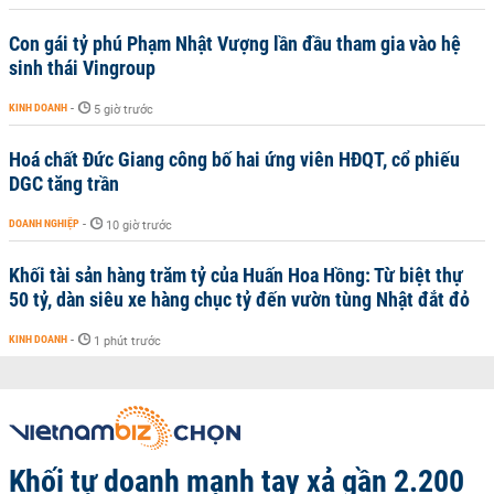
Con gái tỷ phú Phạm Nhật Vượng lần đầu tham gia vào hệ
sinh thái Vingroup
KINH DOANH
-
5 giờ trước
Hoá chất Đức Giang công bố hai ứng viên HĐQT, cổ phiếu
DGC tăng trần
DOANH NGHIỆP
-
10 giờ trước
Khối tài sản hàng trăm tỷ của Huấn Hoa Hồng: Từ biệt thự
50 tỷ, dàn siêu xe hàng chục tỷ đến vườn tùng Nhật đắt đỏ
KINH DOANH
-
1 phút trước
Khối tự doanh mạnh tay xả gần 2.200