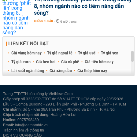
8, nhóm ngành nào có tiềm năng dẫn
sóng?
CHỨNG KHOÁN
-
6 giờ trước
LIÊN KẾT NỔI BẬT
Giá vàng hôm nay
Tỷ giá ngoại tệ
Tỷ giá usd
Tỷ giá yen
Tỷ giá euro
Giá heo hơi
Giá cà phê
Giá tiêu hôm nay
Lãi suất ngân hàng
Giá xăng dầu
Giá thép hôm nay
Giá sầu riêng
Giá thịt heo
Giá gạo
Giá cao su
Best Retail Brokers
Diễn đàn đầu tư Việt Nam 2026
Trang TTĐTTH của công ty VietNewsCorp
Giấy phép số 3323/GP-TTĐT do Sở VH&TT TP.HCM cấp ngày 20/3/2026
Lầu 5 - Compa Building - 293 Điện Biên Phủ - Phường Gia Định - TP.HCM
Chi nhánh:
Số 5 - Khu 38A Trần Phú - Phường Ba Đình - TP. Hà Nội
Chịu trách nhiệm nội dung:
Hoàng Hữu Lợi
Hotline:
0975798489
Email:
info@vietnambiz.vn
Trách nhiệm về thông tin
DỊCH VỤ QUẢNG CÁO