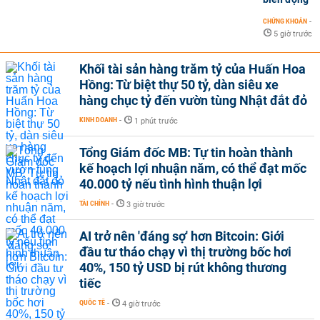
CHỨNG KHOÁN
-
5 giờ trước
Khối tài sản hàng trăm tỷ của Huấn Hoa
Hồng: Từ biệt thự 50 tỷ, dàn siêu xe
hàng chục tỷ đến vườn tùng Nhật đắt đỏ
KINH DOANH
-
1 phút trước
Tổng Giám đốc MB: Tự tin hoàn thành
kế hoạch lợi nhuận năm, có thể đạt mốc
40.000 tỷ nếu tình hình thuận lợi
TÀI CHÍNH
-
3 giờ trước
AI trở nên 'đáng sợ' hơn Bitcoin: Giới
đầu tư tháo chạy vì thị trường bốc hơi
40%, 150 tỷ USD bị rút không thương
tiếc
QUỐC TẾ
-
4 giờ trước