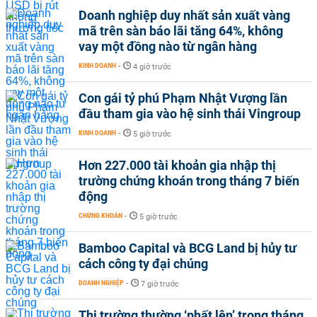
Doanh nghiệp duy nhất sản xuất vàng
mã trên sàn báo lãi tăng 64%, không
vay một đồng nào từ ngân hàng
KINH DOANH
-
4 giờ trước
Con gái tỷ phú Phạm Nhật Vượng lần
đầu tham gia vào hệ sinh thái Vingroup
KINH DOANH
-
5 giờ trước
Hơn 227.000 tài khoản gia nhập thị
trường chứng khoán trong tháng 7 biến
động
CHỨNG KHOÁN
-
5 giờ trước
Bamboo Capital và BCG Land bị hủy tư
cách công ty đại chúng
DOANH NGHIỆP
-
7 giờ trước
Thị trường thường ‘phất lên’ trong tháng