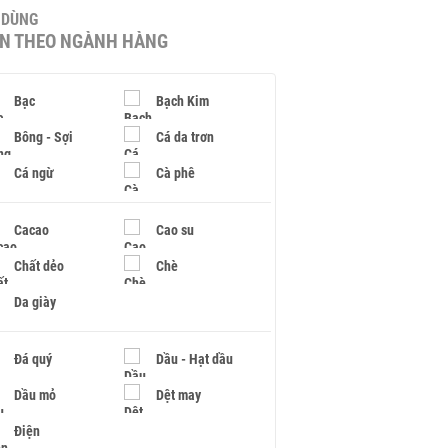
U DÙNG
IN THEO NGÀNH HÀNG
Bạc
Bạch Kim
Bông - Sợi
Cá da trơn
Cá ngừ
Cà phê
Cacao
Cao su
Chất dẻo
Chè
Da giày
Đá quý
Dầu - Hạt dầu
Dầu mỏ
Dệt may
Điện