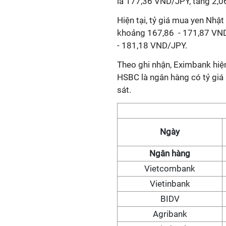
là 177,36 VND/JPY, tăng 2,0
Hiện tại, tỷ giá mua yen Nhậ
khoảng 167,86 - 171,87 VND
- 181,18 VND/JPY.
Theo ghi nhận, Eximbank hiện
HSBC là ngân hàng có tỷ giá
sát.
Ngày
Ngân hàng
Vietcombank
Vietinbank
BIDV
Agribank