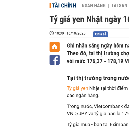
TÀI CHÍNH
NGÂN HÀNG
TÀI SẢN
Tỷ giá yen Nhật ngày 1
10:30 | 16/10/2025
Chia sẻ
Ghi nhận sáng ngày hôm nay
Theo đó, tại thị trường chợ
với mức 176,37 - 178,19 
T
ại thị trường trong nướ
Tỷ giá yen
Nhật tại thời điể
các ngân hàng.
Trong nước, Vietcombank đan
VND/JPY và tỷ giá bán là 179
Tỷ giá mua - bán tại Eximba