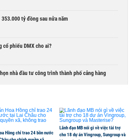
ần 353.000 tỷ đồng sau nửa năm
g cổ phiếu DMX cho ai?
chọn nhà đầu tư công trình thành phố cảng hàng
TCK, ai đã mua vào?
Lãnh đạo MB nói gì về việc tài trợ
oa Hồng chỉ trao 24 bồn nước
ine, lao động công trình đóng BHXH bắt buộc
cho 18 dự án Vingroup, Sungroup và
 Châu cho chính quyền xã,