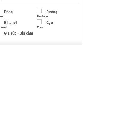
Đồng
Đường
Ethanol
Gạo
Gia súc - Gia cầm
Giấy
Gỗ
Hạt điều
Hồ tiêu - Hạt tiêu
Khí đốt
Kim loại khác
Mắc ca
Muối
Ngũ cốc
Nhựa - Hạt nhựa
Palladium
Phân bón