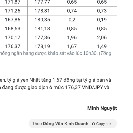
171,87
177,77
0,65
0,65
171,26
178,81
0,74
0,73
167,86
180,35
0,2
0,19
168,63
181,18
0,85
0,85
170,17
177,36
1,96
2,06
176,37
178,19
1,67
1,49
 thống ngân hàng được khảo sát vào lúc 10h30. (
Tổng
en, tỷ giá yen Nhật tăng 1,67 đồng tại tỷ giá bán và
iện đang được giao dịch ở mức 176,37 VND/JPY và
Minh Nguyệt
Theo
Dòng Vốn Kinh Doanh
Copy link