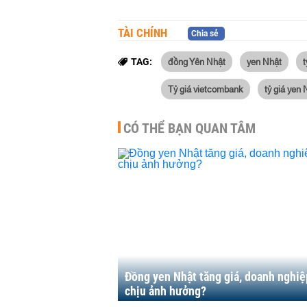
TÀI CHÍNH
Chia sẻ
đồng Yên Nhật
yen Nhật
t
TAG:
Tỷ giá vietcombank
tỷ giá yen 
CÓ THỂ BẠN QUAN TÂM
Đồng yen Nhật tăng giá, doanh nghiệ
chịu ảnh hưởng?