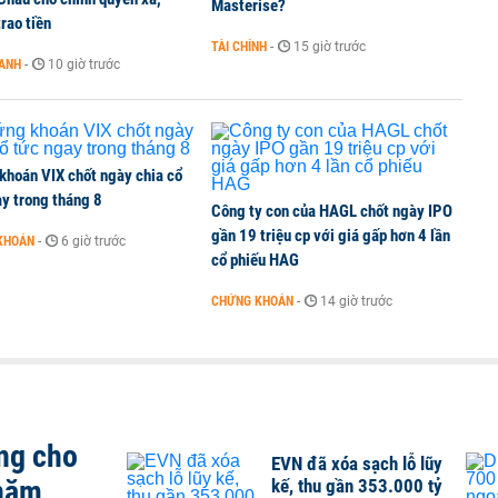
Masterise?
rao tiền
TÀI CHÍNH
-
15 giờ trước
OANH
-
10 giờ trước
 Văn Khoa bị khởi tố
khoán VIX chốt ngày chia cổ
y trong tháng 8
Công ty con của HAGL chốt ngày IPO
gần 19 triệu cp với giá gấp hơn 4 lần
KHOÁN
-
6 giờ trước
cổ phiếu HAG
CHỨNG KHOÁN
-
14 giờ trước
ng cho
EVN đã xóa sạch lỗ lũy
 năm
kế, thu gần 353.000 tỷ