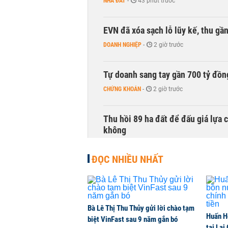
NHÀ ĐẤT
-
43 phút trước
EVN đã xóa sạch lỗ lũy kế, thu g
DOANH NGHIỆP
-
2 giờ trước
Tự doanh sang tay gần 700 tỷ đồn
CHỨNG KHOÁN
-
2 giờ trước
Thu hồi 89 ha đất để đấu giá lựa 
không
NHÀ ĐẤT
-
2 giờ trước
ĐỌC NHIỀU NHẤT
Dòng tiền ngoại bất ngờ trở lại T
CHỨNG KHOÁN
-
2 giờ trước
Bà Lê Thị Thu Thủy gửi lời chào tạm
Huấn H
Kiến nghị đưa người bán hàng onl
biệt VinFast sau 9 năm gắn bó
tại Lai