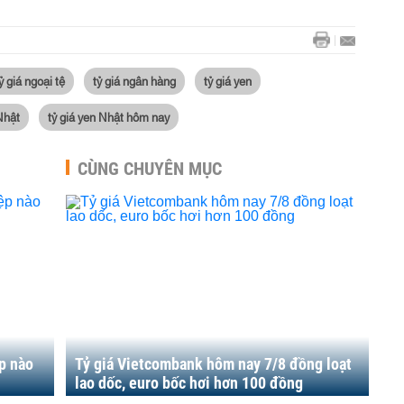
ỷ giá ngoại tệ
tỷ giá ngân hàng
tỷ giá yen
Nhật
tỷ giá yen Nhật hôm nay
CÙNG CHUYÊN MỤC
p nào
Tỷ giá Vietcombank hôm nay 7/8 đồng loạt
lao dốc, euro bốc hơi hơn 100 đồng