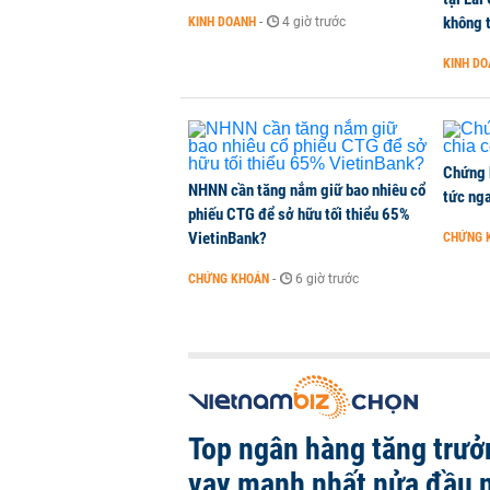
THỜI SỰ
-
2 giờ trước
không t
KINH DOANH
-
4 giờ trước
KINH D
TikToker Khánh Sky, Vua Quạt, Hồ
KINH DOANH
-
2 giờ trước
Chứng 
NHNN cần tăng nắm giữ bao nhiêu cổ
tức nga
phiếu CTG để sở hữu tối thiểu 65%
VietinBank?
CHỨNG 
CHỨNG KHOÁN
-
6 giờ trước
Top ngân hàng tăng trưở
vay mạnh nhất nửa đầu