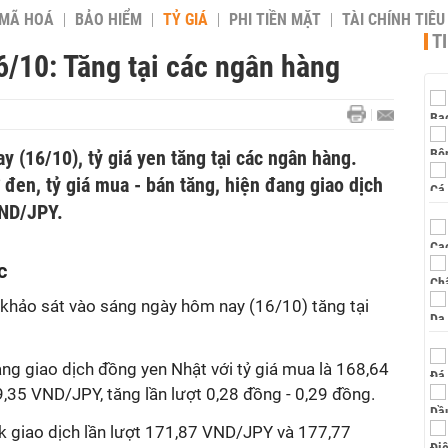
 MÃ HOÁ
BẢO HIỂM
TỶ GIÁ
PHI TIỀN MẶT
TÀI CHÍNH TIÊ
T
6/10: Tăng tại các ngân hàng
 (16/10), tỷ giá yen tăng tại các ngân hàng.
 đen, tỷ giá mua - bán tăng, hiện đang giao dịch
VND/JPY.
c
m khảo sát vào sáng ngày hôm nay (16/10) tăng tại
g giao dịch đồng yen Nhật với tỷ giá mua là 168,64
,35 VND/JPY, tăng lần lượt 0,28 đồng - 0,29 đồng.
nk giao dịch lần lượt 171,87 VND/JPY và 177,77