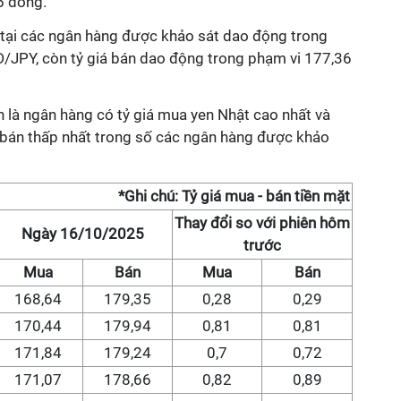
6 đồng.
t tại các ngân hàng được khảo sát dao động trong
/JPY, còn tỷ giá bán dao động trong phạm vi 177,36
 là ngân hàng có tỷ giá mua yen Nhật cao nhất và
 bán thấp nhất trong số các ngân hàng được khảo
*Ghi chú: Tỷ giá mua - bán tiền mặt
Thay đổi so với phiên hôm
Ngày 16/10/2025
trước
Mua
Bán
Mua
Bán
168,64
179,35
0,28
0,29
170,44
179,94
0,81
0,81
171,84
179,24
0,7
0,72
171,07
178,66
0,82
0,89