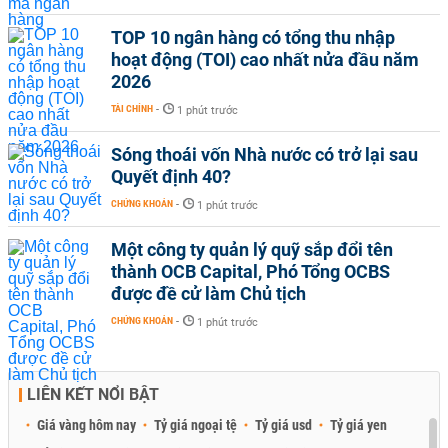
TOP 10 ngân hàng có tổng thu nhập
hoạt động (TOI) cao nhất nửa đầu năm
2026
TÀI CHÍNH
-
1 phút trước
Sóng thoái vốn Nhà nước có trở lại sau
Quyết định 40?
CHỨNG KHOÁN
-
1 phút trước
Một công ty quản lý quỹ sắp đổi tên
thành OCB Capital, Phó Tổng OCBS
được đề cử làm Chủ tịch
CHỨNG KHOÁN
-
1 phút trước
LIÊN KẾT NỔI BẬT
Giá vàng hôm nay
Tỷ giá ngoại tệ
Tỷ giá usd
Tỷ giá yen