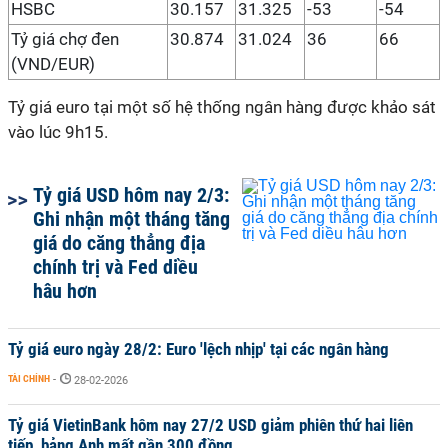
HSBC
30.157
31.325
-53
-54
Tỷ giá chợ đen
30.874
31.024
36
66
(VND/EUR)
Tỷ giá euro tại một số hệ thống ngân hàng được khảo sát
vào lúc 9h15.
Tỷ giá USD hôm nay 2/3:
Ghi nhận một tháng tăng
giá do căng thẳng địa
chính trị và Fed diều
hâu hơn
Tỷ giá euro ngày 28/2: Euro 'lệch nhịp' tại các ngân hàng
TÀI CHÍNH
-
28-02-2026
Tỷ giá VietinBank hôm nay 27/2 USD giảm phiên thứ hai liên
tiếp, bảng Anh mất gần 300 đồng