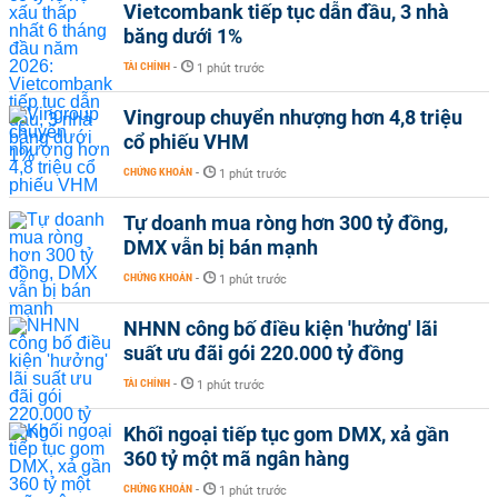
Vietcombank tiếp tục dẫn đầu, 3 nhà
băng dưới 1%
TÀI CHÍNH
-
1 phút trước
Vingroup chuyển nhượng hơn 4,8 triệu
cổ phiếu VHM
CHỨNG KHOÁN
-
1 phút trước
Tự doanh mua ròng hơn 300 tỷ đồng,
DMX vẫn bị bán mạnh
CHỨNG KHOÁN
-
1 phút trước
NHNN công bố điều kiện 'hưởng' lãi
suất ưu đãi gói 220.000 tỷ đồng
TÀI CHÍNH
-
1 phút trước
Khối ngoại tiếp tục gom DMX, xả gần
360 tỷ một mã ngân hàng
CHỨNG KHOÁN
-
1 phút trước