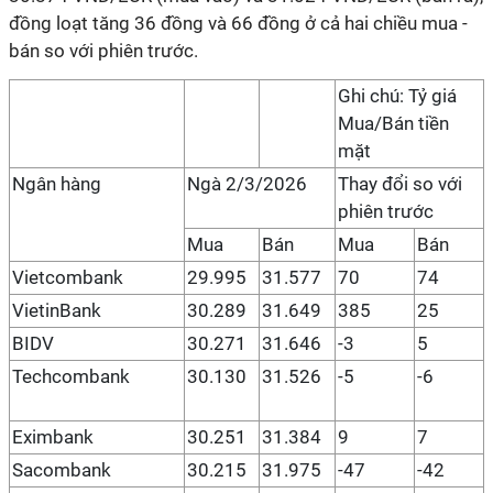
đồng loạt tăng 36 đồng và 66 đồng ở cả hai chiều mua -
bán so với phiên trước.
Ghi chú: Tỷ giá
Mua/Bán tiền
mặt
Ngân hàng
Ngà 2/3/2026
Thay đổi so với
phiên trước
Mua
Bán
Mua
Bán
Vietcombank
29.995
31.577
70
74
VietinBank
30.289
31.649
385
25
BIDV
30.271
31.646
-3
5
Techcombank
30.130
31.526
-5
-6
Eximbank
30.251
31.384
9
7
Sacombank
30.215
31.975
-47
-42