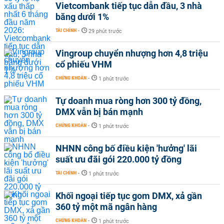
Vietcombank tiếp tục dẫn đầu, 3 nhà
băng dưới 1%
TÀI CHÍNH
-
29 phút trước
Vingroup chuyển nhượng hơn 4,8 triệu
cổ phiếu VHM
CHỨNG KHOÁN
-
1 phút trước
Tự doanh mua ròng hơn 300 tỷ đồng,
DMX vẫn bị bán mạnh
CHỨNG KHOÁN
-
1 phút trước
NHNN công bố điều kiện 'hưởng' lãi
suất ưu đãi gói 220.000 tỷ đồng
TÀI CHÍNH
-
1 phút trước
Khối ngoại tiếp tục gom DMX, xả gần
360 tỷ một mã ngân hàng
CHỨNG KHOÁN
-
1 phút trước