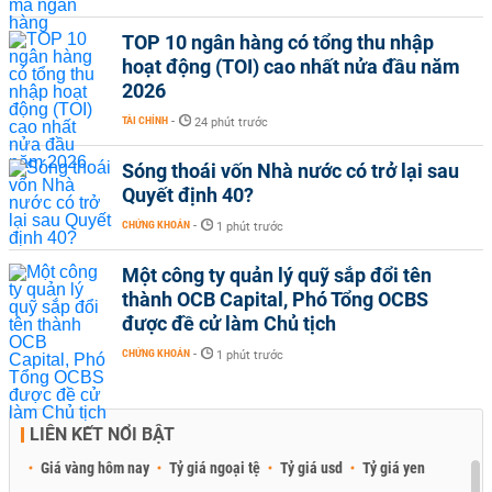
TOP 10 ngân hàng có tổng thu nhập
hoạt động (TOI) cao nhất nửa đầu năm
2026
TÀI CHÍNH
-
24 phút trước
Sóng thoái vốn Nhà nước có trở lại sau
Quyết định 40?
CHỨNG KHOÁN
-
1 phút trước
Một công ty quản lý quỹ sắp đổi tên
thành OCB Capital, Phó Tổng OCBS
được đề cử làm Chủ tịch
CHỨNG KHOÁN
-
1 phút trước
LIÊN KẾT NỔI BẬT
Giá vàng hôm nay
Tỷ giá ngoại tệ
Tỷ giá usd
Tỷ giá yen