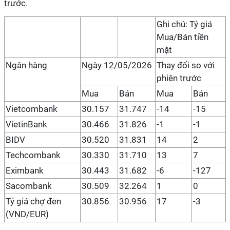
trước.
Ghi chú: Tỷ giá
Mua/Bán tiền
mặt
Ngân hàng
Ngày 12/05/2026
Thay đổi so với
phiên trước
Mua
Bán
Mua
Bán
Vietcombank
30.157
31.747
-14
-15
VietinBank
30.466
31.826
-1
-1
BIDV
30.520
31.831
14
2
Techcombank
30.330
31.710
13
7
Eximbank
30.443
31.682
-6
-127
Sacombank
30.509
32.264
1
0
Tỷ giá chợ đen
30.856
30.956
17
-3
(VND/EUR)