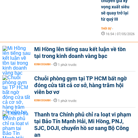
chuyên gia kỳ
vọng xuất siêu
sẽ quay trở lại
từ quý III
THỜI SỰ
-
16:54 | 07/05/2026
Mi Hồng lên tiếng sau kết luận về tồn
tại trong kinh doanh vàng bạc
KINH DOANH
-
1 phút trước
Chuỗi phòng gym tại TP HCM bất ngờ
đóng cửa tất cả cơ sở, hàng trăm hội
viên bơ vơ
KINH DOANH
-
1 phút trước
Thanh tra Chính phủ chỉ ra loạt vi phạm
tại Bảo Tín Mạnh Hải, Mi Hồng, PNJ,
SJC, DOJI, chuyển hồ sơ sang Bộ Công
an