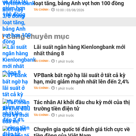
loạt tăng, bảng Anh vọt hơn 100 đồng
TÀI CHÍNH
-
10:00 | 03/08/2026
Cùng chuyên mục
Lãi suất ngân hàng Kienlongbank mới
nhất tháng 8
TÀI CHÍNH
-
1 phút trước
VPBank bất ngờ hạ lãi suất ở tất cả kỳ
hạn, mức giảm mạnh nhất lên đến 2,4%
TÀI CHÍNH
-
1 phút trước
Tác nhân AI khởi đầu chu kỳ mới của thị
trường tiền điện tử
TÀI CHÍNH
-
1 phút trước
Chuyên gia quốc tế đánh giá tích cực về
tiền đồng của Việt Nam