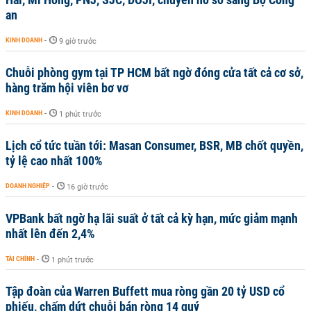
an
KINH DOANH
-
9 giờ trước
Chuỗi phòng gym tại TP HCM bất ngờ đóng cửa tất cả cơ sở,
hàng trăm hội viên bơ vơ
KINH DOANH
-
1 phút trước
Lịch cổ tức tuần tới: Masan Consumer, BSR, MB chốt quyền,
tỷ lệ cao nhất 100%
DOANH NGHIỆP
-
16 giờ trước
VPBank bất ngờ hạ lãi suất ở tất cả kỳ hạn, mức giảm mạnh
nhất lên đến 2,4%
TÀI CHÍNH
-
1 phút trước
Tập đoàn của Warren Buffett mua ròng gần 20 tỷ USD cổ
phiếu, chấm dứt chuỗi bán ròng 14 quý