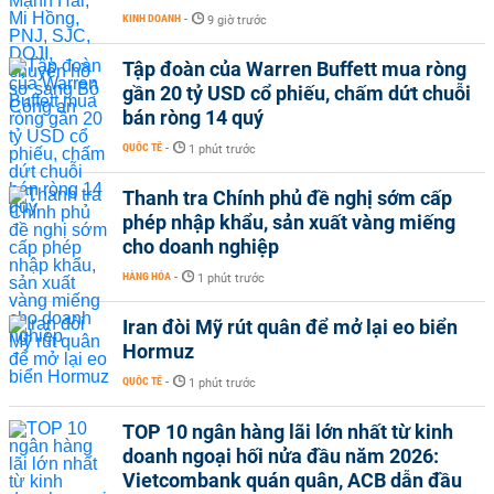
KINH DOANH
-
9 giờ trước
Tập đoàn của Warren Buffett mua ròng
gần 20 tỷ USD cổ phiếu, chấm dứt chuỗi
bán ròng 14 quý
QUỐC TẾ
-
1 phút trước
Thanh tra Chính phủ đề nghị sớm cấp
phép nhập khẩu, sản xuất vàng miếng
cho doanh nghiệp
HÀNG HÓA
-
1 phút trước
Iran đòi Mỹ rút quân để mở lại eo biển
Hormuz
QUỐC TẾ
-
1 phút trước
TOP 10 ngân hàng lãi lớn nhất từ kinh
doanh ngoại hối nửa đầu năm 2026:
Vietcombank quán quân, ACB dẫn đầu