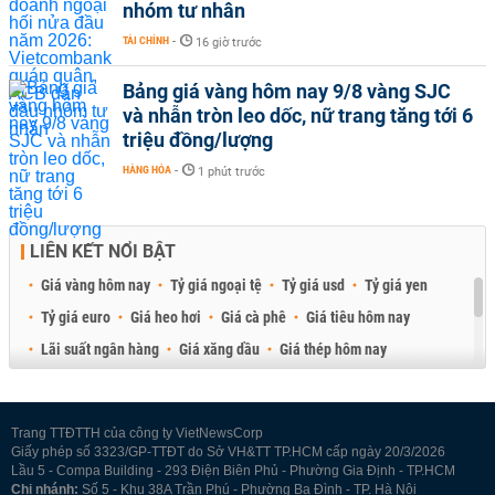
nhóm tư nhân
TÀI CHÍNH
-
16 giờ trước
Bảng giá vàng hôm nay 9/8 vàng SJC
và nhẫn tròn leo dốc, nữ trang tăng tới 6
triệu đồng/lượng
HÀNG HÓA
-
1 phút trước
LIÊN KẾT NỔI BẬT
Giá vàng hôm nay
Tỷ giá ngoại tệ
Tỷ giá usd
Tỷ giá yen
Tỷ giá euro
Giá heo hơi
Giá cà phê
Giá tiêu hôm nay
Lãi suất ngân hàng
Giá xăng dầu
Giá thép hôm nay
Giá sầu riêng
Giá thịt heo
Giá gạo
Giá cao su
Best Retail Brokers
Diễn đàn đầu tư Việt Nam 2026
Trang TTĐTTH của công ty VietNewsCorp
Giấy phép số 3323/GP-TTĐT do Sở VH&TT TP.HCM cấp ngày 20/3/2026
Lầu 5 - Compa Building - 293 Điện Biên Phủ - Phường Gia Định - TP.HCM
Chi nhánh:
Số 5 - Khu 38A Trần Phú - Phường Ba Đình - TP. Hà Nội