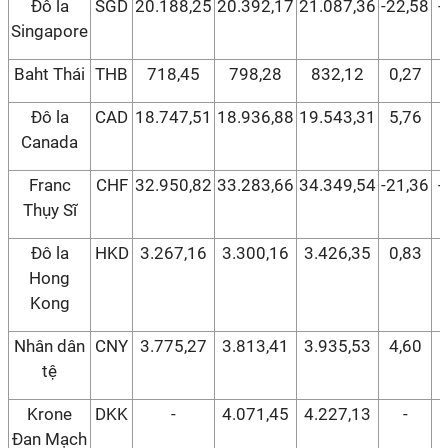
Đô la
SGD
20.188,25
20.392,17
21.087,36
-22,58
-
Singapore
Baht Thái
THB
718,45
798,28
832,12
0,27
Đô la
CAD
18.747,51
18.936,88
19.543,31
5,76
Canada
Franc
CHF
32.950,82
33.283,66
34.349,54
-21,36
-
Thụy Sĩ
Đô la
HKD
3.267,16
3.300,16
3.426,35
0,83
Hong
Kong
Nhân dân
CNY
3.775,27
3.813,41
3.935,53
4,60
tệ
Krone
DKK
-
4.071,45
4.227,13
-
Đan Mạch