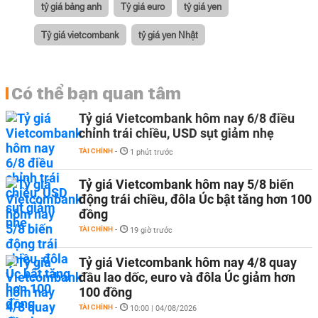
tỷ giá bảng anh
Tỷ giá euro
tỷ giá yen
Tỷ giá vietcombank
tỷ giá yen Nhật
Có thể bạn quan tâm
Tỷ giá Vietcombank hôm nay 6/8 điều
chỉnh trái chiều, USD sụt giảm nhẹ
TÀI CHÍNH
-
1 phút trước
Tỷ giá Vietcombank hôm nay 5/8 biến
động trái chiều, đôla Úc bật tăng hơn 100
đồng
TÀI CHÍNH
-
19 giờ trước
Tỷ giá Vietcombank hôm nay 4/8 quay
đầu lao dốc, euro và đôla Úc giảm hơn
100 đồng
TÀI CHÍNH
-
10:00 | 04/08/2026