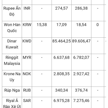
Rupee Ấn
INR
-
274,57
286,38
-
Độ
Won Hàn
KRW
15,38
17,09
18,54
0
Quốc
Dinar
KWD
-
85.464,25
89.606,47
-
-
Kuwait
Ringgit
MYR
-
6.637,68
6.782,07
-
Malaysia
Krone Na
NOK
-
2.808,35
2.927,42
-
Uy
Rúp Nga
RUB
-
340,34
376,74
-
Riyal Ả
SAR
-
6.975,28
7.275,46
-
Rập Xê Út