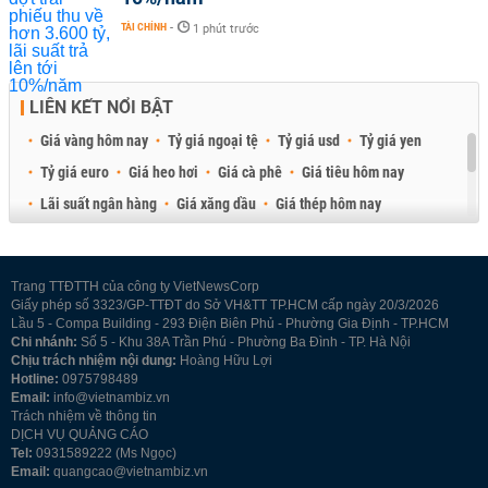
TÀI CHÍNH
-
1 phút trước
LIÊN KẾT NỔI BẬT
Giá vàng hôm nay
Tỷ giá ngoại tệ
Tỷ giá usd
Tỷ giá yen
Tỷ giá euro
Giá heo hơi
Giá cà phê
Giá tiêu hôm nay
Lãi suất ngân hàng
Giá xăng dầu
Giá thép hôm nay
Giá sầu riêng
Giá thịt heo
Giá gạo
Giá cao su
Best Retail Brokers
Diễn đàn đầu tư Việt Nam 2026
Trang TTĐTTH của công ty VietNewsCorp
Giấy phép số 3323/GP-TTĐT do Sở VH&TT TP.HCM cấp ngày 20/3/2026
Lầu 5 - Compa Building - 293 Điện Biên Phủ - Phường Gia Định - TP.HCM
Chi nhánh:
Số 5 - Khu 38A Trần Phú - Phường Ba Đình - TP. Hà Nội
Chịu trách nhiệm nội dung:
Hoàng Hữu Lợi
Hotline:
0975798489
Email:
info@vietnambiz.vn
Trách nhiệm về thông tin
DỊCH VỤ QUẢNG CÁO
Tel:
0931589222 (Ms Ngọc)
Email:
quangcao@vietnambiz.vn