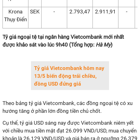
Krona
SEK
-
2.793,47
2.911,91
-
Thụy Điển
Tỷ giá ngoại tệ tại ngân hàng Vietcombank mới nhất
được khảo sát vào lúc 9h40 (Tổng hợp:
Hà My
)
Tỷ giá Vietcombank hôm nay
13/5 biến động trái chiều,
đồng USD đứng giá
Theo bảng tỷ giá Vietcombank, các đồng ngoại tệ có xu
hướng tăng ở phần lớn đồng tiền chủ chốt.
Cụ thể, tỷ giá USD sáng nay được Vietcombank niêm yết
với chiều mua tiền mặt đạt 26.099 VND/USD, mua chuyển
khoản là 26.129 VND/USD và giá bán ra ở ngưỡng 26.379