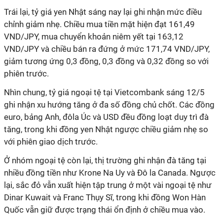
Trái lại, tỷ giá yen Nhật sáng nay lại ghi nhận mức điều
chỉnh giảm nhẹ. Chiều mua tiền mặt hiện đạt 161,49
VND/JPY, mua chuyển khoản niêm yết tại 163,12
VND/JPY và chiều bán ra đứng ở mức 171,74 VND/JPY,
giảm tương ứng 0,3 đồng, 0,3 đồng và 0,32 đồng so với
phiên trước.
Nhìn chung, tỷ giá ngoại tệ tại Vietcombank sáng 12/5
ghi nhận xu hướng tăng ở đa số đồng chủ chốt. Các đồng
euro, bảng Anh, đôla Úc và USD đều đồng loạt duy trì đà
tăng, trong khi đồng yen Nhật ngược chiều giảm nhẹ so
với phiên giao dịch trước.
Ở nhóm ngoại tệ còn lại, thị trường ghi nhận đà tăng tại
nhiều đồng tiền như Krone Na Uy và Đô la Canada. Ngược
lại, sắc đỏ vẫn xuất hiện tập trung ở một vài ngoại tệ như
Dinar Kuwait và Franc Thụy Sĩ, trong khi đồng Won Hàn
Quốc vẫn giữ được trạng thái ổn định ở chiều mua vào.