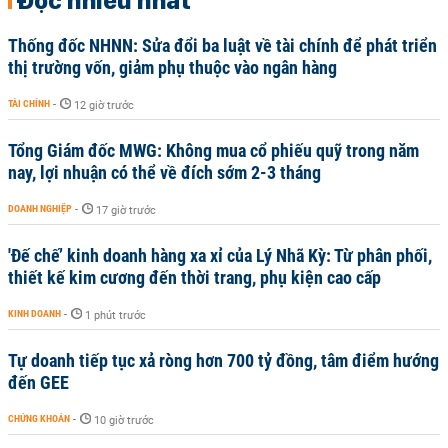
Đọc nhiều nhất
Thống đốc NHNN: Sửa đổi ba luật về tài chính để phát triển
thị trường vốn, giảm phụ thuộc vào ngân hàng
TÀI CHÍNH
-
12 giờ trước
Tổng Giám đốc MWG: Không mua cổ phiếu quỹ trong năm
nay, lợi nhuận có thể về đích sớm 2-3 tháng
DOANH NGHIỆP
-
17 giờ trước
'Đế chế’ kinh doanh hàng xa xỉ của Lý Nhã Kỳ: Từ phân phối,
thiết kế kim cương đến thời trang, phụ kiện cao cấp
KINH DOANH
-
1 phút trước
Tự doanh tiếp tục xả ròng hơn 700 tỷ đồng, tâm điểm hướng
đến GEE
CHỨNG KHOÁN
-
10 giờ trước