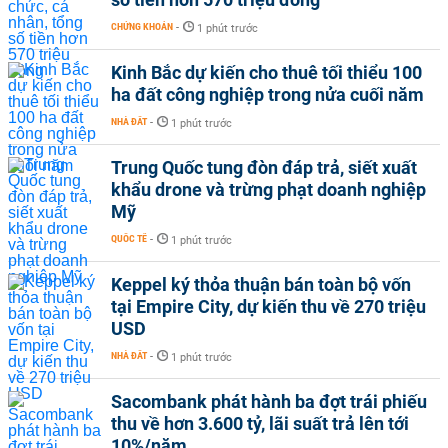
CHỨNG KHOÁN
-
1 phút trước
Kinh Bắc dự kiến cho thuê tối thiểu 100
ha đất công nghiệp trong nửa cuối năm
NHÀ ĐẤT
-
1 phút trước
Trung Quốc tung đòn đáp trả, siết xuất
khẩu drone và trừng phạt doanh nghiệp
Mỹ
QUỐC TẾ
-
1 phút trước
Keppel ký thỏa thuận bán toàn bộ vốn
tại Empire City, dự kiến thu về 270 triệu
USD
NHÀ ĐẤT
-
1 phút trước
Sacombank phát hành ba đợt trái phiếu
thu về hơn 3.600 tỷ, lãi suất trả lên tới
10%/năm