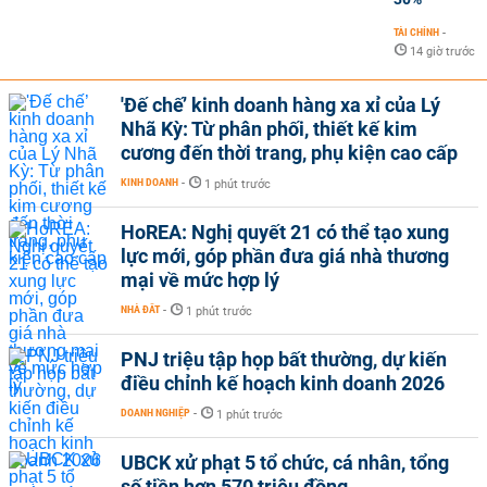
TÀI CHÍNH
-
14 giờ trước
'Đế chế’ kinh doanh hàng xa xỉ của Lý
Nhã Kỳ: Từ phân phối, thiết kế kim
cương đến thời trang, phụ kiện cao cấp
KINH DOANH
-
1 phút trước
HoREA: Nghị quyết 21 có thể tạo xung
lực mới, góp phần đưa giá nhà thương
mại về mức hợp lý
NHÀ ĐẤT
-
1 phút trước
PNJ triệu tập họp bất thường, dự kiến
điều chỉnh kế hoạch kinh doanh 2026
DOANH NGHIỆP
-
1 phút trước
UBCK xử phạt 5 tổ chức, cá nhân, tổng
số tiền hơn 570 triệu đồng