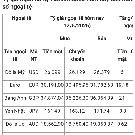
số ngoại tệ
Ngoại tệ
Tỷ giá ngoại tệ hôm nay
Tăng/g
12/5/2026)
ngày
Mua
Bán
Mu
Tên ngoại
Mã
Tiền mặt
Chuyển
Tiền
C
tệ
NT
khoản
mặt
k
Đô la Mỹ
USD
26.099
26.129
26.379
6
Euro
EUR
30.191,00
30.495,95
31.782,63
19,18
Bảng Anh
GBP
34.874,04
35.226,30
36.354,39
21
Yen Nhật
JPY
161,49
163,12
171,74
-0,3
Đô la Úc
AUD
18.562,90
18.750,40
19.350,87
9,62