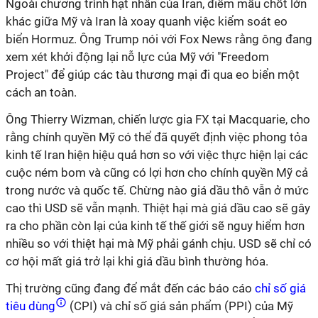
Ngoài chương trình hạt nhân của Iran, điểm mấu chốt lớn
khác giữa Mỹ và Iran là xoay quanh việc kiểm soát eo
biển Hormuz. Ông Trump nói với Fox News rằng ông đang
xem xét khởi động lại nỗ lực của Mỹ với "Freedom
Project" để giúp các tàu thương mại đi qua eo biển một
cách an toàn.
Ông Thierry Wizman, chiến lược gia FX tại Macquarie, cho
rằng chính quyền Mỹ có thể đã quyết định việc phong tỏa
kinh tế Iran hiện hiệu quả hơn so với việc thực hiện lại các
cuộc ném bom và cũng có lợi hơn cho chính quyền Mỹ cả
trong nước và quốc tế. Chừng nào giá dầu thô vẫn ở mức
cao thì USD sẽ vẫn mạnh. Thiệt hại mà giá dầu cao sẽ gây
ra cho phần còn lại của kinh tế thế giới sẽ nguy hiểm hơn
nhiều so với thiệt hại mà Mỹ phải gánh chịu. USD sẽ chỉ có
cơ hội mất giá trở lại khi giá dầu bình thường hóa.
Thị trường cũng đang để mắt đến các báo cáo
chỉ số giá
tiêu dùng
(CPI) và chỉ số giá sản phẩm (PPI) của Mỹ