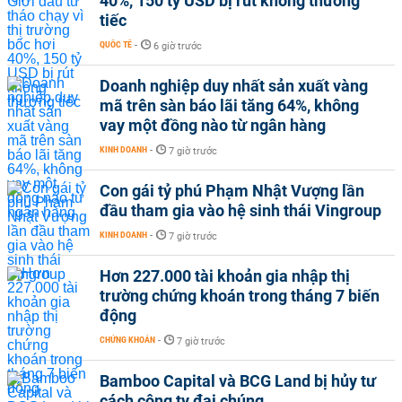
40%, 150 tỷ USD bị rút không thương
tiếc
QUỐC TẾ
-
6 giờ trước
Doanh nghiệp duy nhất sản xuất vàng
mã trên sàn báo lãi tăng 64%, không
vay một đồng nào từ ngân hàng
KINH DOANH
-
7 giờ trước
Con gái tỷ phú Phạm Nhật Vượng lần
đầu tham gia vào hệ sinh thái Vingroup
KINH DOANH
-
7 giờ trước
Hơn 227.000 tài khoản gia nhập thị
trường chứng khoán trong tháng 7 biến
động
CHỨNG KHOÁN
-
7 giờ trước
Bamboo Capital và BCG Land bị hủy tư
cách công ty đại chúng