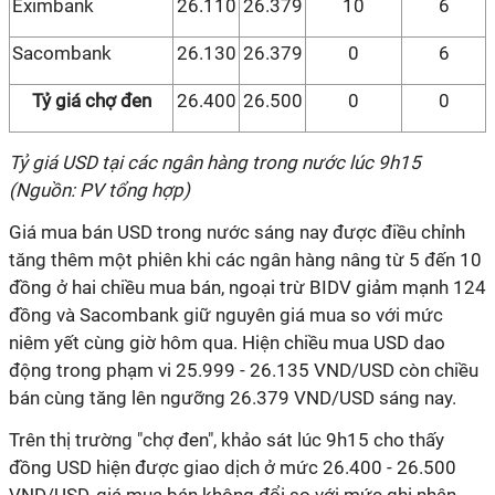
Eximbank
26.110
26.379
10
6
Sacombank
26.130
26.379
0
6
Tỷ giá chợ đen
26.400
26.500
0
0
Tỷ giá USD tại các ngân hàng trong nước lúc 9h15
(Nguồn: PV tổng hợp)
Giá mua bán USD trong nước sáng nay được điều chỉnh
tăng thêm một phiên khi các ngân hàng nâng từ 5 đến 10
đồng ở hai chiều mua bán, ngoại trừ BIDV giảm mạnh 124
đồng và Sacombank giữ nguyên giá mua so với mức
niêm yết cùng giờ hôm qua. Hiện chiều mua USD dao
động trong phạm vi 25.999 - 26.135 VND/USD còn chiều
bán cùng tăng lên ngưỡng 26.379 VND/USD sáng nay.
Trên thị trường "chợ đen", khảo sát lúc 9h15 cho thấy
đồng USD hiện được giao dịch ở mức 26.400 - 26.500
VND/USD, giá mua bán không đổi so với mức ghi nhận