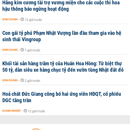
Hãng kim cương tài trợ vương miện cho các cuộc thi hoa
hậu thông báo ngừng hoạt động
KINH DOANH
-
12 giờ trước
Con gái tỷ phú Phạm Nhật Vượng lần đầu tham gia vào hệ
sinh thái Vingroup
KINH DOANH
-
7 giờ trước
Khối tài sản hàng trăm tỷ của Huấn Hoa Hồng: Từ biệt thự
50 tỷ, dàn siêu xe hàng chục tỷ đến vườn tùng Nhật đắt đỏ
KINH DOANH
-
2 giờ trước
Hoá chất Đức Giang công bố hai ứng viên HĐQT, cổ phiếu
DGC tăng trần
DOANH NGHIỆP
-
12 giờ trước