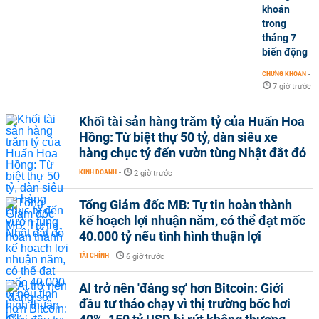
khoán
trong
tháng 7
biến động
CHỨNG KHOÁN
-
7 giờ trước
Khối tài sản hàng trăm tỷ của Huấn Hoa
Hồng: Từ biệt thự 50 tỷ, dàn siêu xe
hàng chục tỷ đến vườn tùng Nhật đắt đỏ
KINH DOANH
-
2 giờ trước
Tổng Giám đốc MB: Tự tin hoàn thành
kế hoạch lợi nhuận năm, có thể đạt mốc
40.000 tỷ nếu tình hình thuận lợi
TÀI CHÍNH
-
6 giờ trước
AI trở nên 'đáng sợ' hơn Bitcoin: Giới
đầu tư tháo chạy vì thị trường bốc hơi