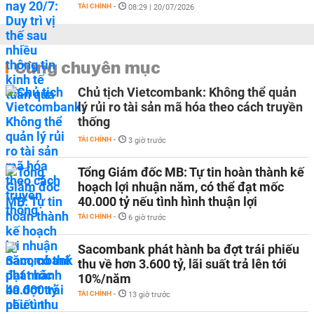
TÀI CHÍNH
-
08:29 | 20/07/2026
Cùng chuyên mục
Chủ tịch Vietcombank: Không thể quản
lý rủi ro tài sản mã hóa theo cách truyền
thống
TÀI CHÍNH
-
3 giờ trước
Tổng Giám đốc MB: Tự tin hoàn thành kế
hoạch lợi nhuận năm, có thể đạt mốc
40.000 tỷ nếu tình hình thuận lợi
TÀI CHÍNH
-
6 giờ trước
Sacombank phát hành ba đợt trái phiếu
thu về hơn 3.600 tỷ, lãi suất trả lên tới
10%/năm
TÀI CHÍNH
-
13 giờ trước