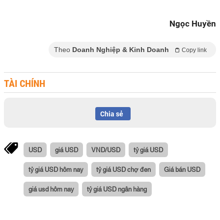
Ngọc Huyền
Theo
Doanh Nghiệp & Kinh Doanh
Copy link
TÀI CHÍNH
Chia sẻ
USD
giá USD
VND/USD
tỷ giá USD
tỷ giá USD hôm nay
tỷ giá USD chợ đen
Giá bán USD
giá usd hôm nay
tỷ giá USD ngân hàng