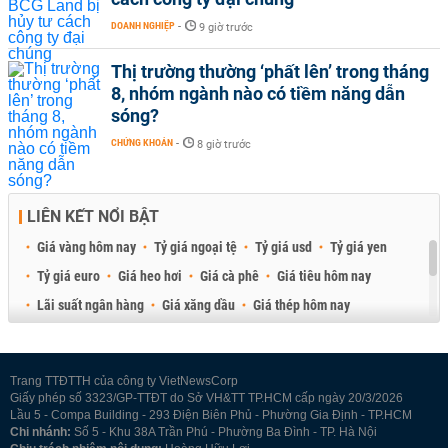
DOANH NGHIỆP
-
9 giờ trước
Thị trường thường ‘phất lên’ trong tháng
8, nhóm ngành nào có tiềm năng dẫn
sóng?
CHỨNG KHOÁN
-
8 giờ trước
LIÊN KẾT NỔI BẬT
Giá vàng hôm nay
Tỷ giá ngoại tệ
Tỷ giá usd
Tỷ giá yen
Tỷ giá euro
Giá heo hơi
Giá cà phê
Giá tiêu hôm nay
Lãi suất ngân hàng
Giá xăng dầu
Giá thép hôm nay
Giá sầu riêng
Giá thịt heo
Giá gạo
Giá cao su
Best Retail Brokers
Diễn đàn đầu tư Việt Nam 2026
Trang TTĐTTH của công ty VietNewsCorp
Giấy phép số 3323/GP-TTĐT do Sở VH&TT TP.HCM cấp ngày 20/3/2026
Lầu 5 - Compa Building - 293 Điện Biên Phủ - Phường Gia Định - TP.HCM
Chi nhánh:
Số 5 - Khu 38A Trần Phú - Phường Ba Đình - TP. Hà Nội