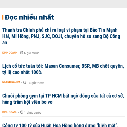
Đọc nhiều nhất
Thanh tra Chính phủ chỉ ra loạt vi phạm tại Bảo Tín Mạnh
Hải, Mi Hồng, PNJ, SJC, DOJI, chuyển hồ sơ sang Bộ Công
an
KINH DOANH
-
6 giờ trước
Lịch cổ tức tuần tới: Masan Consumer, BSR, MB chốt quyền,
tỷ lệ cao nhất 100%
DOANH NGHIỆP
-
13 giờ trước
Chuỗi phòng gym tại TP HCM bất ngờ đóng cửa tất cả cơ sở,
hàng trăm hội viên bơ vơ
KINH DOANH
-
1 phút trước
Công ty 100 tỷ của Huấn Hoa Hồng bỗng dưng ‘biến mất’,