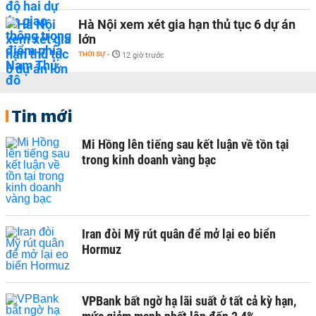
Hà Nội xem xét gia hạn thủ tục 6 dự án
lớn
THỜI SỰ
-
12 giờ trước
Tin mới
Mi Hồng lên tiếng sau kết luận về tồn tại
trong kinh doanh vàng bạc
Iran đòi Mỹ rút quân để mở lại eo biển
Hormuz
VPBank bất ngờ hạ lãi suất ở tất cả kỳ hạn,