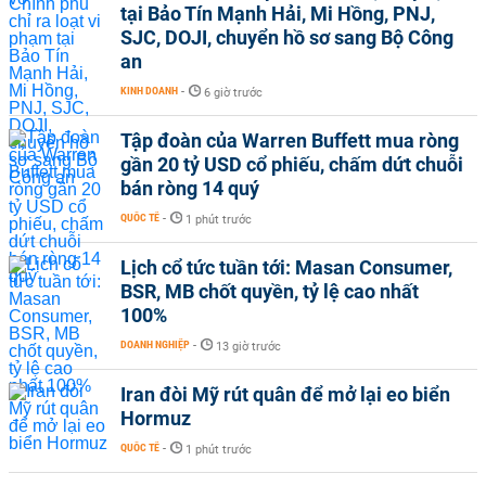
tại Bảo Tín Mạnh Hải, Mi Hồng, PNJ,
SJC, DOJI, chuyển hồ sơ sang Bộ Công
an
KINH DOANH
-
6 giờ trước
Tập đoàn của Warren Buffett mua ròng
gần 20 tỷ USD cổ phiếu, chấm dứt chuỗi
bán ròng 14 quý
QUỐC TẾ
-
1 phút trước
Lịch cổ tức tuần tới: Masan Consumer,
BSR, MB chốt quyền, tỷ lệ cao nhất
100%
DOANH NGHIỆP
-
13 giờ trước
Iran đòi Mỹ rút quân để mở lại eo biển
Hormuz
QUỐC TẾ
-
1 phút trước