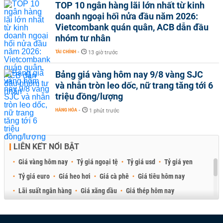
TOP 10 ngân hàng lãi lớn nhất từ kinh
doanh ngoại hối nửa đầu năm 2026:
Vietcombank quán quân, ACB dẫn đầu
nhóm tư nhân
TÀI CHÍNH
-
13 giờ trước
Bảng giá vàng hôm nay 9/8 vàng SJC
và nhẫn tròn leo dốc, nữ trang tăng tới 6
triệu đồng/lượng
HÀNG HÓA
-
1 phút trước
LIÊN KẾT NỔI BẬT
Giá vàng hôm nay
Tỷ giá ngoại tệ
Tỷ giá usd
Tỷ giá yen
Tỷ giá euro
Giá heo hơi
Giá cà phê
Giá tiêu hôm nay
Lãi suất ngân hàng
Giá xăng dầu
Giá thép hôm nay
Giá sầu riêng
Giá thịt heo
Giá gạo
Giá cao su
Best Retail Brokers
Diễn đàn đầu tư Việt Nam 2026