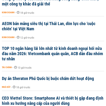
một công ty khác đã giải thể
KINH DOANH
-
18 giờ trước
AEON bán mảng siêu thị tại Thái Lan, dồn lực cho ‘cuộc
chiến’ tại Việt Nam
KINH DOANH
-
12 giờ trước
TOP 10 ngân hàng lãi lớn nhất từ kinh doanh ngoại hối nửa
đầu năm 2026: Vietcombank quán quân, ACB dẫn đầu nhóm
tư nhân
TÀI CHÍNH
-
13 giờ trước
Dự án Sheraton Phú Quốc bị buộc chấm dứt hoạt động
NHÀ ĐẤT
-
18 giờ trước
CEO Viettel Store: Smartphone AI và thiết bị gập đang định
hình xu hướng nâng cấp của người dùng