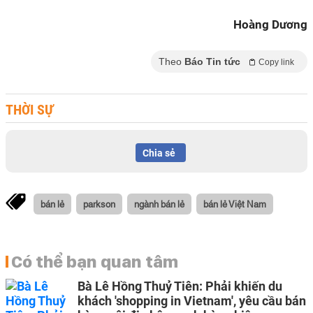
Hoàng Dương
Theo
Báo Tin tức
Copy link
THỜI SỰ
Chia sẻ
bán lẻ
parkson
ngành bán lẻ
bán lẻ Việt Nam
Có thể bạn quan tâm
Bà Lê Hồng Thuỷ Tiên: Phải khiến du
khách 'shopping in Vietnam', yêu cầu bán