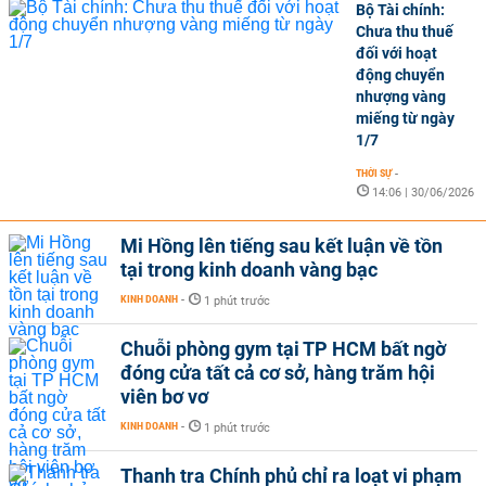
Bộ Tài chính:
Chưa thu thuế
đối với hoạt
động chuyển
nhượng vàng
miếng từ ngày
1/7
THỜI SỰ
-
14:06 | 30/06/2026
Mi Hồng lên tiếng sau kết luận về tồn
tại trong kinh doanh vàng bạc
KINH DOANH
-
1 phút trước
Chuỗi phòng gym tại TP HCM bất ngờ
đóng cửa tất cả cơ sở, hàng trăm hội
viên bơ vơ
KINH DOANH
-
1 phút trước
Thanh tra Chính phủ chỉ ra loạt vi phạm