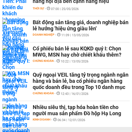
hàng nội địa bên cạnh hàng hiệu
THỜI SỰ
-
07:00 | 25/05/2026
Bất động sản tăng giá, doanh nghiệp bán
lẻ hưởng 'hiệu ứng giàu lên'
DOANH NGHIỆP
-
11:09 | 13/05/2026
Cổ phiếu bán lẻ sau KQKD quý I: Chọn
MWG, MSN hay chờ chiết khấu thêm?
CHỨNG KHOÁN
-
10:22 | 13/05/2026
Quỹ ngoại VEIL tăng tỷ trọng ngành ngân
hàng và bán lẻ, ba cổ phiếu ngân hàng
quốc doanh đều trong Top 10 danh mục
CHỨNG KHOÁN
-
12:43 | 16/01/2026
Nhiều siêu thị, tạp hóa hoàn tiền cho
người mua sản phẩm Đồ hộp Hạ Long
KINH DOANH
-
06:34 | 12/01/2026