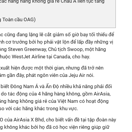
các hãng hàng không giá rẻ Châu Á liên tục tăng
g Toàn cầu OAG)
 cũng đang lặng lẽ cắt giảm số giờ bay tối thiếu để
nh cơ trưởng bởi họ phải vật lộn để lấp đầy những vị
, ông Steven Greenway, Chủ tịch Swoop, một hãng
thuộc WestJet Airline tại Canada, cho hay.
 xuất hiện được một thời gian, nhưng đã trở nên
 gần đây, phát ngôn viên của Jeju Air nói.
biết Đông Nam Á và Ấn Độ nhiều khả năng phải đối
n do tác động của 4 hãng hàng không, gồm AirAsia,
- hãng hàng không giá rẻ của Việt Nam có hoạt động
o với các hãng khác trong khu vực.
 của AirAsia X Bhd, cho biết vấn đề tại tập đoàn này
g không khác bởi họ đã có học viện riêng giúp giữ