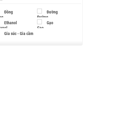
Đồng
Đường
Ethanol
Gạo
Gia súc - Gia cầm
Giấy
Gỗ
Hạt điều
Hồ tiêu - Hạt tiêu
Khí đốt
Kim loại khác
Mắc ca
Muối
Ngũ cốc
Nhựa - Hạt nhựa
Palladium
Phân bón