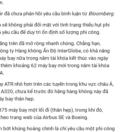
n.
Air đã chưa phản hồi yêu cầu bình luận từ
Bloomberg
.
n sẽ không phải đối mặt với tình trạng thiếu hụt phi
 yêu cầu để duy trì ổn định số lượng phi công.
 hãng trên đã mở rộng nhanh chóng. Chẳng hạn,
Công ty Hàng không Ấn Độ InterGlobe, có khả năng
máy bay nữa trong năm tài khóa kết thúc vào ngày
u thêm khoảng 62 máy bay mới trong năm tài khóa
A.
ay ATR nhỏ hơn trên các tuyến trong khu vực châu Á,
 A320, chưa kể trước đó hãng hàng không này đã
y bay thân hẹp.
75 máy bay một lối đi (thân hẹp), trong khi đó,
theo trang web của Airbus SE và Boeing.
m bớt khủng hoảng chính là chỉ yêu cầu một phi công