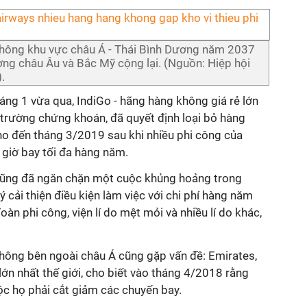
hông khu vực châu Á - Thái Bình Dương năm 2037
ờng châu Âu và Bắc Mỹ cộng lại. (Nguồn: Hiệp hội
.
áng 1 vừa qua, IndiGo - hãng hàng không giá rẻ lớn
 trường chứng khoán, đã quyết định loại bỏ hàng
o đến tháng 3/2019 sau khi nhiều phi công của
 giờ bay tối đa hàng năm.
 cũng đã ngăn chặn một cuộc khủng hoảng trong
 cải thiện điều kiện làm việc với chi phí hàng năm
đoàn phi công, viện lí do mệt mỏi và nhiều lí do khác,
ông bên ngoài châu Á cũng gặp vấn đề: Emirates,
ớn nhất thế giới, cho biết vào tháng 4/2018 rằng
uộc họ phải cắt giảm các chuyến bay.