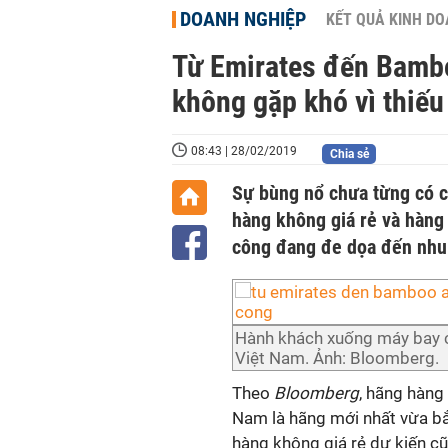
DOANH NGHIỆP
KẾT QUẢ KINH D
Từ Emirates đến Bamb
không gặp khó vì thiếu
08:43 | 28/02/2019
Chia sẻ
Sự bùng nổ chưa từng có củ
hàng không giá rẻ và hàng 
công đang đe dọa đến nhu 
Hành khách xuống máy bay c
Việt Nam. Ảnh: Bloomberg.
Theo
Bloomberg
, hãng hàng
Nam là hãng mới nhất vừa bắ
hàng không giá rẻ dự kiến c