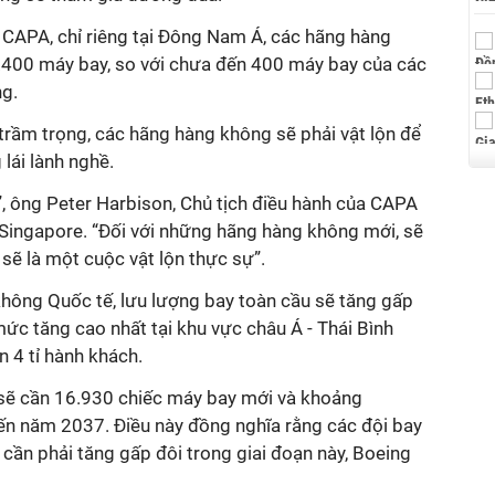
CAPA, chỉ riêng tại Đông Nam Á, các hãng hàng
.400 máy bay, so với chưa đến 400 máy bay của các
g.
 trầm trọng, các hãng hàng không sẽ phải vật lộn để
lái lành nghề.
, ông Peter Harbison, Chủ tịch điều hành của CAPA
ại Singapore. “Đối với những hãng hàng không mới, sẽ
 sẽ là một cuộc vật lộn thực sự”.
không Quốc tế, lưu lượng bay toàn cầu sẽ tăng gấp
i mức tăng cao nhất tại khu vực châu Á - Thái Bình
n 4 tỉ hành khách.
sẽ cần 16.930 chiếc máy bay mới và khoảng
n năm 2037. Điều này đồng nghĩa rằng các đội bay
 cần phải tăng gấp đôi trong giai đoạn này, Boeing