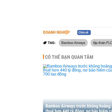
DOANH NGHIỆP
Chia sẻ
Bamboo Airways
tập đoàn FL
TAG:
CÓ THỂ BẠN QUAN TÂM
Bamboo Airways trước khủng hoảng:
thuế hơn 440 tỷ đồng, nợ bảo hiểm c