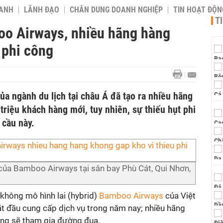
OANH
LÃNH ĐẠO
CHÂN DUNG DOANH NGHIỆP
TIN HOẠT ĐỘN
T
oo Airways, nhiều hãng hàng
 phi công
a ngành du lịch tại châu Á đã tạo ra nhiều hãng
triệu khách hàng mới, tuy nhiên, sự thiếu hụt phi
cầu này.
ủa Bamboo Airways tại sân bay Phù Cát, Qui Nhơn,
 không mô hình lai (hybrid)
Bamboo Airways
của Việt
t đầu cung cấp dịch vụ trong năm nay; nhiều hãng
ũng sẽ tham gia đường đua.