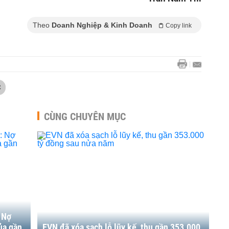
Theo
Doanh Nghiệp & Kinh Doanh
Copy link
C
CÙNG CHUYÊN MỤC
 Nợ
ủa gần
EVN đã xóa sạch lỗ lũy kế, thu gần 353.000