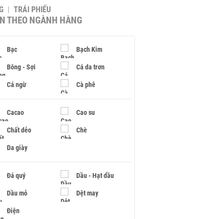
G
TRÁI PHIẾU
IN THEO NGÀNH HÀNG
Bạc
Bạch Kim
Bông - Sợi
Cá da trơn
Cá ngừ
Cà phê
Cacao
Cao su
Chất dẻo
Chè
Da giày
Đá quý
Dầu - Hạt dầu
Dầu mỏ
Dệt may
Điện