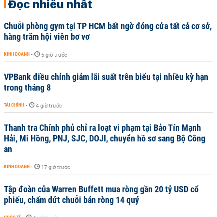
Đọc nhiều nhất
Chuỗi phòng gym tại TP HCM bất ngờ đóng cửa tất cả cơ sở,
hàng trăm hội viên bơ vơ
KINH DOANH
-
5 giờ trước
VPBank điều chỉnh giảm lãi suất trên biểu tại nhiều kỳ hạn
trong tháng 8
TÀI CHÍNH
-
4 giờ trước
Thanh tra Chính phủ chỉ ra loạt vi phạm tại Bảo Tín Mạnh
Hải, Mi Hồng, PNJ, SJC, DOJI, chuyển hồ sơ sang Bộ Công
an
KINH DOANH
-
17 giờ trước
Tập đoàn của Warren Buffett mua ròng gần 20 tỷ USD cổ
phiếu, chấm dứt chuỗi bán ròng 14 quý