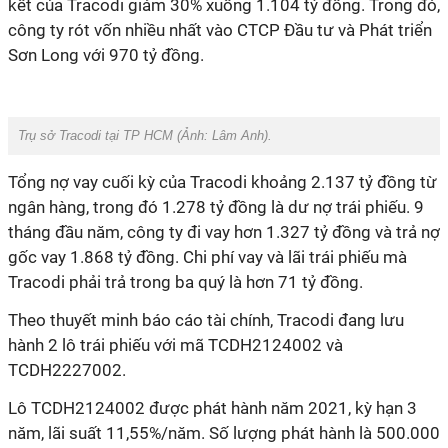
kết của Tracodi giảm 30% xuống 1.104 tỷ đồng. Trong đó,
công ty rót vốn nhiều nhất vào CTCP Đầu tư và Phát triển
Sơn Long với 970 tỷ đồng.
Trụ sở Tracodi tại TP HCM (Ảnh:
Lâm Anh
).
Tổng nợ vay cuối kỳ của Tracodi khoảng 2.137 tỷ đồng từ
ngân hàng, trong đó 1.278 tỷ đồng là dư nợ trái phiếu. 9
tháng đầu năm, công ty đi vay hơn 1.327 tỷ đồng và trả nợ
gốc vay 1.868 tỷ đồng. Chi phí vay và lãi trái phiếu mà
Tracodi phải trả trong ba quý là hơn 71 tỷ đồng.
Theo thuyết minh báo cáo tài chính, Tracodi đang lưu
hành 2 lô trái phiếu với mã TCDH2124002 và
TCDH2227002.
Lô TCDH2124002 được phát hành năm 2021, kỳ hạn 3
năm, lãi suất 11,55%/năm. Số lượng phát hành là 500.000