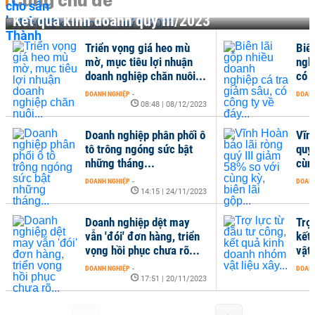
Cùng chủ đề
Kết quả kinh doanh quý III/2023
Triển vọng giá heo mù
Biê
mờ, mục tiêu lợi nhuận
ngh
doanh nghiệp chăn nuôi...
có c
DOANH NGHIỆP
-
DOANH
08:48 | 08/12/2023
Doanh nghiệp phân phối ô
Vĩn
tô trông ngóng sức bật
quý
những tháng...
cùng
DOANH NGHIỆP
-
DOANH
14:15 | 24/11/2023
Doanh nghiệp dệt may
Trợ
vẫn 'đói' đơn hàng, triển
kết
vọng hồi phục chưa rõ...
vật 
DOANH NGHIỆP
-
DOANH
17:51 | 20/11/2023