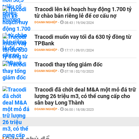
Tracodi lên kế hoạch huy động 1.700 tỷ
từ chào bán riêng lẻ để cơ cấu nợ
DOANH NGHIỆP
-
08:43 | 19/04/2024
Tracodi muốn vay tối đa 630 tỷ đồng từ
TPBank
DOANH NGHIỆP
-
17:17 | 09/01/2024
Tracodi thay tổng giám đốc
DOANH NGHIỆP
-
07:18 | 02/10/2023
Tracodi đã chốt deal M&A một mỏ đá trữ
lượng 26 triệu m3, có thể cung cấp cho
sân bay Long Thành
DOANH NGHIỆP
-
06:00 | 18/08/2023