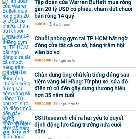
Tập đoàn của Warren Buffett mua ròng
gần 20 tỷ USD cổ phiếu, chấm dứt chuỗi
bán ròng 14 quý
QUỐC TẾ
-
4 giờ trước
Chuỗi phòng gym tại TP HCM bất ngờ
đóng cửa tất cả cơ sở, hàng trăm hội
viên bơ vơ
KINH DOANH
-
5 giờ trước
Chân dung ông chủ kín tiếng đứng sau
tiệm vàng Mi Hồng: Từ phụ xe, sửa đồ
điện tử cũ đến gây dựng thương hiệu
hơn 35 năm tuổi
KINH DOANH
-
32 phút trước
SSI Research chỉ ra hai yếu tố quyết
định động lực tăng trưởng nửa cuối
năm