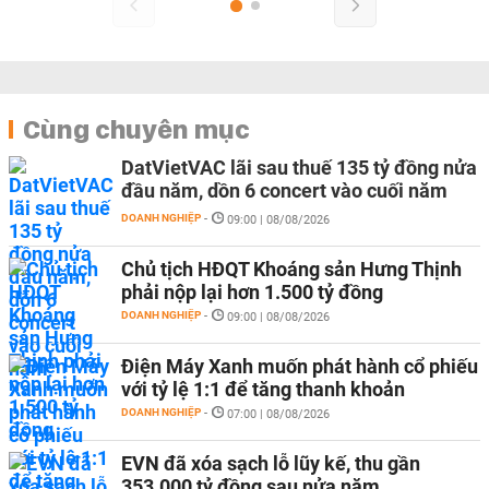
Cùng chuyên mục
DatVietVAC lãi sau thuế 135 tỷ đồng nửa
đầu năm, dồn 6 concert vào cuối năm
DOANH NGHIỆP
-
09:00 | 08/08/2026
Chủ tịch HĐQT Khoáng sản Hưng Thịnh
phải nộp lại hơn 1.500 tỷ đồng
DOANH NGHIỆP
-
09:00 | 08/08/2026
Điện Máy Xanh muốn phát hành cổ phiếu
với tỷ lệ 1:1 để tăng thanh khoản
DOANH NGHIỆP
-
07:00 | 08/08/2026
EVN đã xóa sạch lỗ lũy kế, thu gần
353.000 tỷ đồng sau nửa năm