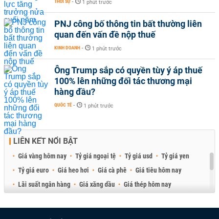
THỜI SỰ
-
1 phút trước
PNJ công bố thông tin bất thường liên
quan đến vấn đề nộp thuế
KINH DOANH
-
1 phút trước
Ông Trump sắp có quyền tùy ý áp thuế
100% lên những đối tác thương mại
hàng đầu?
QUỐC TẾ
-
1 phút trước
LIÊN KẾT NỔI BẬT
Giá vàng hôm nay
Tỷ giá ngoại tệ
Tỷ giá usd
Tỷ giá yen
Tỷ giá euro
Giá heo hơi
Giá cà phê
Giá tiêu hôm nay
Lãi suất ngân hàng
Giá xăng dầu
Giá thép hôm nay
Giá sầu riêng
Giá thịt heo
Giá gạo
Giá cao su
Best Retail Brokers
Diễn đàn đầu tư Việt Nam 2026