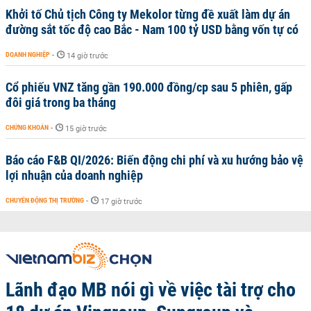
Khởi tố Chủ tịch Công ty Mekolor từng đề xuất làm dự án
đường sắt tốc độ cao Bắc - Nam 100 tỷ USD bằng vốn tự có
DOANH NGHIỆP
-
14 giờ trước
Cổ phiếu VNZ tăng gần 190.000 đồng/cp sau 5 phiên, gấp
đôi giá trong ba tháng
CHỨNG KHOÁN
-
15 giờ trước
Báo cáo F&B QI/2026: Biến động chi phí và xu hướng bảo vệ
lợi nhuận của doanh nghiệp
CHUYỂN ĐỘNG THỊ TRƯỜNG
-
17 giờ trước
Lãnh đạo MB nói gì về việc tài trợ cho