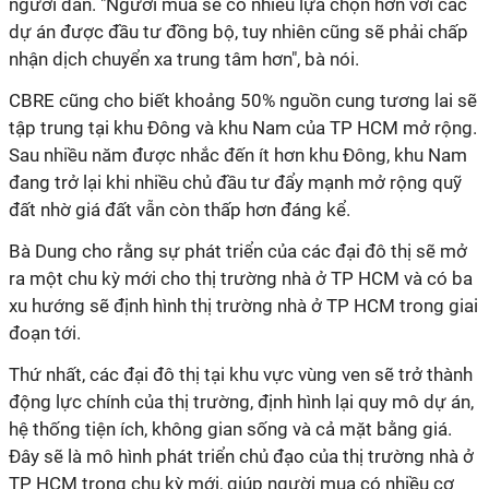
người dân. "Người mua sẽ có nhiều lựa chọn hơn với các
dự án được đầu tư đồng bộ, tuy nhiên cũng sẽ phải chấp
nhận dịch chuyển xa trung tâm hơn", bà nói.
CBRE cũng cho biết khoảng 50% nguồn cung tương lai sẽ
tập trung tại khu Đông và khu Nam của TP HCM mở rộng.
Sau nhiều năm được nhắc đến ít hơn khu Đông, khu Nam
đang trở lại khi nhiều chủ đầu tư đẩy mạnh mở rộng quỹ
đất nhờ giá đất vẫn còn thấp hơn đáng kể.
Bà Dung cho rằng sự phát triển của các đại đô thị sẽ mở
ra một chu kỳ mới cho thị trường nhà ở TP HCM và có ba
xu hướng sẽ định hình thị trường nhà ở TP HCM trong giai
đoạn tới.
Thứ nhất, các đại đô thị tại khu vực vùng ven sẽ trở thành
động lực chính của thị trường, định hình lại quy mô dự án,
hệ thống tiện ích, không gian sống và cả mặt bằng giá.
Đây sẽ là mô hình phát triển chủ đạo của thị trường nhà ở
TP HCM trong chu kỳ mới, giúp người mua có nhiều cơ