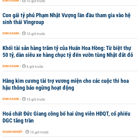
KINH DOANH
-
10 giờ trước
Con gái tỷ phú Phạm Nhật Vượng lần đầu tham gia vào hệ
sinh thái Vingroup
KINH DOANH
-
10 giờ trước
Khối tài sản hàng trăm tỷ của Huấn Hoa Hồng: Từ biệt thự
50 tỷ, dàn siêu xe hàng chục tỷ đến vườn tùng Nhật đắt đỏ
KINH DOANH
-
6 giờ trước
Hãng kim cương tài trợ vương miện cho các cuộc thi hoa
hậu thông báo ngừng hoạt động
KINH DOANH
-
15 giờ trước
Hoá chất Đức Giang công bố hai ứng viên HĐQT, cổ phiếu
DGC tăng trần
DOANH NGHIỆP
-
15 giờ trước