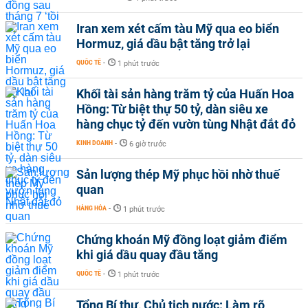
Iran xem xét cấm tàu Mỹ qua eo biển
Hormuz, giá dầu bật tăng trở lại
QUỐC TẾ
-
1 phút trước
Khối tài sản hàng trăm tỷ của Huấn Hoa
Hồng: Từ biệt thự 50 tỷ, dàn siêu xe
hàng chục tỷ đến vườn tùng Nhật đắt đỏ
KINH DOANH
-
6 giờ trước
Sản lượng thép Mỹ phục hồi nhờ thuế
quan
HÀNG HÓA
-
1 phút trước
Chứng khoán Mỹ đồng loạt giảm điểm
khi giá dầu quay đầu tăng
QUỐC TẾ
-
1 phút trước
Tổng Bí thư, Chủ tịch nước: Làm rõ