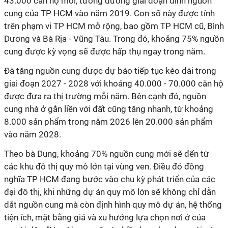
43.000 căn hộ mới, tương đương giai đoạn đỉnh nguồn
cung của TP HCM vào năm 2019. Con số này được tính
trên phạm vi TP HCM mở rộng, bao gồm TP HCM cũ, Bình
Dương và Bà Rịa - Vũng Tàu. Trong đó, khoảng 75% nguồn
cung được kỳ vọng sẽ được hấp thụ ngay trong năm.
Đà tăng nguồn cung được dự báo tiếp tục kéo dài trong
giai đoạn 2027 - 2028 với khoảng 40.000 - 70.000 căn hộ
được đưa ra thị trường mỗi năm. Bên cạnh đó, nguồn
cung nhà ở gắn liền với đất cũng tăng nhanh, từ khoảng
8.000 sản phẩm trong năm 2026 lên 20.000 sản phẩm
vào năm 2028.
Theo bà Dung, khoảng 70% nguồn cung mới sẽ đến từ
các khu đô thị quy mô lớn tại vùng ven. Điều đó đồng
nghĩa TP HCM đang bước vào chu kỳ phát triển của các
đại đô thị, khi những dự án quy mô lớn sẽ không chỉ dẫn
dắt nguồn cung mà còn định hình quy mô dự án, hệ thống
tiện ích, mặt bằng giá và xu hướng lựa chọn nơi ở của