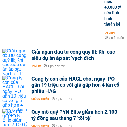
mốc
40.000 tỷ
nếu tình
hình
thuận lợi
TÀI CHÍNH
-
9 giờ trước
Giải ngân đầu tư công quý III: Khi các
siêu dự án áp sát 'vạch đích'
THỜI SỰ
-
1 phút trước
Công ty con của HAGL chốt ngày IPO
gần 19 triệu cp với giá gấp hơn 4 lần cổ
phiếu HAG
CHỨNG KHOÁN
-
1 phút trước
Quy mô quỹ PYN Elite giảm hơn 2.100
tỷ đồng sau tháng 7 ‘tồi tệ’
CHỨNG KHOÁN
-
1 phút trước