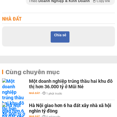
Theo
Doanh Nghiệp & Kinh Doanh
Copy link
NHÀ ĐẤT
Chia sẻ
Cùng chuyên mục
Một doanh nghiệp trúng thầu hai khu đô
thị hơn 36.000 tỷ ở Mũi Né
NHÀ ĐẤT
-
1 phút trước
Hà Nội giao hơn 6 ha đất xây nhà xã hội
nghìn tỷ đồng
NHÀ ĐẤT
-
5 giờ trước