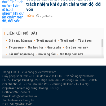
trách nhiệm khi dự án chậm tiến độ, đội
vốn
THỜI SỰ
-
7 giờ trước
LIÊN KẾT NỔI BẬT
Giá vàng hôm nay
Tỷ giá ngoại tệ
Tỷ giá usd
Tỷ giá yen
Tỷ giá euro
Giá heo hơi
Giá cà phê
Giá tiêu hôm nay
Lãi suất ngân hàng
Giá xăng dầu
Giá thép hôm nay
Giá sầu riêng
Giá thịt heo
Giá gạo
Giá cao su
Best Retail Brokers
Diễn đàn đầu tư Việt Nam 2026
Trang TTĐTTH của công ty VietNewsCorp
Giấy phép số 3323/GP-TTĐT do Sở VH&TT TP.HCM cấp ngày 20/3/2026
Lầu 5 - Compa Building - 293 Điện Biên Phủ - Phường Gia Định - TP.HCM
Chi nhánh:
Số 5 - Khu 38A Trần Phú - Phường Ba Đình - TP. Hà Nội
Chịu trách nhiệm nội dung:
Hoàng Hữu Lợi
Hotline:
0975798489
Email:
info@vietnambiz.vn
Trách nhiệm về thông tin
DỊCH VỤ QUẢNG CÁO