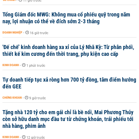
-
11 giờ trước
Tổng Giám đốc MWG: Không mua cổ phiếu quỹ trong năm
nay, lợi nhuận có thể về đích sớm 2-3 tháng
DOANH NGHIỆP
-
16 giờ trước
'Đế chế’ kinh doanh hàng xa xỉ của Lý Nhã Kỳ: Từ phân phối,
thiết kế kim cương đến thời trang, phụ kiện cao cấp
KINH DOANH
-
1 phút trước
Tự doanh tiếp tục xả ròng hơn 700 tỷ đồng, tâm điểm hướng
đến GEE
CHỨNG KHOÁN
-
9 giờ trước
Tặng nhà 120 tỷ cho em gái chỉ là bề nổi, Mai Phương Thúy
còn sở hữu danh mục đầu tư từ chứng khoán, trái phiếu tới
nhà hàng, phim ảnh
KINH DOANH
-
12 giờ trước