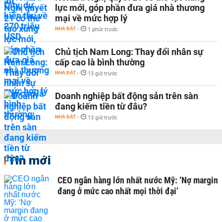
lực mới, góp phần đưa giá nhà thương
mại về mức hợp lý
NHÀ ĐẤT
-
1 phút trước
Chủ tịch Nam Long: Thay đổi nhân sự
cấp cao là bình thường
NHÀ ĐẤT
-
13 giờ trước
Doanh nghiệp bất động sản trên sàn
đang kiếm tiền từ đâu?
NHÀ ĐẤT
-
13 giờ trước
Tin mới
CEO ngân hàng lớn nhất nước Mỹ: ‘Nợ margin
đang ở mức cao nhất mọi thời đại’