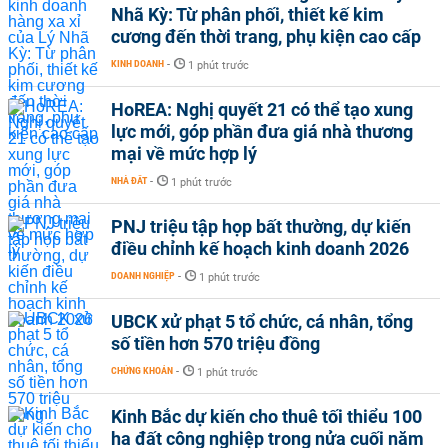
Nhã Kỳ: Từ phân phối, thiết kế kim
cương đến thời trang, phụ kiện cao cấp
KINH DOANH
-
1 phút trước
HoREA: Nghị quyết 21 có thể tạo xung
lực mới, góp phần đưa giá nhà thương
mại về mức hợp lý
NHÀ ĐẤT
-
1 phút trước
PNJ triệu tập họp bất thường, dự kiến
điều chỉnh kế hoạch kinh doanh 2026
DOANH NGHIỆP
-
1 phút trước
UBCK xử phạt 5 tổ chức, cá nhân, tổng
số tiền hơn 570 triệu đồng
CHỨNG KHOÁN
-
1 phút trước
Kinh Bắc dự kiến cho thuê tối thiểu 100
ha đất công nghiệp trong nửa cuối năm