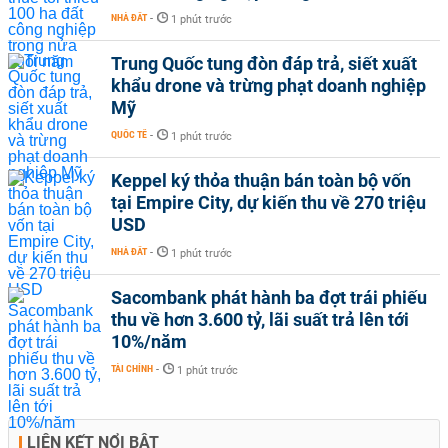
NHÀ ĐẤT
-
1 phút trước
Trung Quốc tung đòn đáp trả, siết xuất
khẩu drone và trừng phạt doanh nghiệp
Mỹ
QUỐC TẾ
-
1 phút trước
Keppel ký thỏa thuận bán toàn bộ vốn
tại Empire City, dự kiến thu về 270 triệu
USD
NHÀ ĐẤT
-
1 phút trước
Sacombank phát hành ba đợt trái phiếu
thu về hơn 3.600 tỷ, lãi suất trả lên tới
10%/năm
TÀI CHÍNH
-
1 phút trước
LIÊN KẾT NỔI BẬT