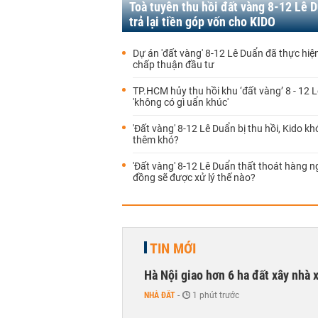
Toà tuyên thu hồi đất vàng 8-12 Lê D
trả lại tiền góp vốn cho KIDO
Dự án 'đất vàng' 8-12 Lê Duẩn đã thực hiệ
chấp thuận đầu tư
TP.HCM hủy thu hồi khu ‘đất vàng’ 8 - 12 
'không có gì uẩn khúc'
'Đất vàng' 8-12 Lê Duẩn bị thu hồi, Kido k
thêm khó?
'Đất vàng' 8-12 Lê Duẩn thất thoát hàng n
đồng sẽ được xử lý thế nào?
TIN MỚI
Hà Nội giao hơn 6 ha đất xây nhà 
NHÀ ĐẤT
-
1 phút trước