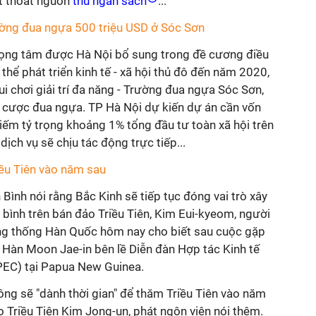
t thoát nguồn
thu ngân sách
...
trường đua ngựa 500 triệu USD ở Sóc Sơn
rọng tâm được Hà Nội bổ sung trong đề cương điều
thể phát triển kinh tế - xã hội thủ đô đến năm 2020,
i chơi giải trí đa năng - Trường đua ngựa Sóc Sơn,
 cược đua ngựa. TP Hà Nội dự kiến dự án cần vốn
hiếm tỷ trọng khoảng 1% tổng đầu tư toàn xã hội trên
dịch vụ sẽ chịu tác động trực tiếp...
iều Tiên vào năm sau
Bình nói rằng Bắc Kinh sẽ tiếp tục đóng vai trò xây
a bình trên bán đảo Triều Tiên, Kim Eui-kyeom, người
ng thống Hàn Quốc hôm nay cho biết sau cuộc gặp
 Hàn Moon Jae-in bên lề Diễn đàn Hợp tác Kinh tế
PEC) tại Papua New Guinea.
ng sẽ "dành thời gian" để thăm Triều Tiên vào năm
ạo Triều Tiên Kim Jong-un, phát ngôn viên nói thêm.