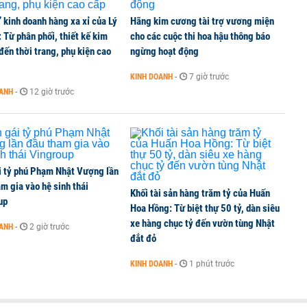
’ kinh doanh hàng xa xỉ của Lý
Hãng kim cương tài trợ vương miện
 Từ phân phối, thiết kế kim
cho các cuộc thi hoa hậu thông báo
ến thời trang, phụ kiện cao
ngừng hoạt động
KINH DOANH
-
7 giờ trước
OANH
-
12 giờ trước
i tỷ phú Phạm Nhật Vượng lần
m gia vào hệ sinh thái
Khối tài sản hàng trăm tỷ của Huấn
up
Hoa Hồng: Từ biệt thự 50 tỷ, dàn siêu
xe hàng chục tỷ đến vườn tùng Nhật
OANH
-
2 giờ trước
đắt đỏ
KINH DOANH
-
1 phút trước