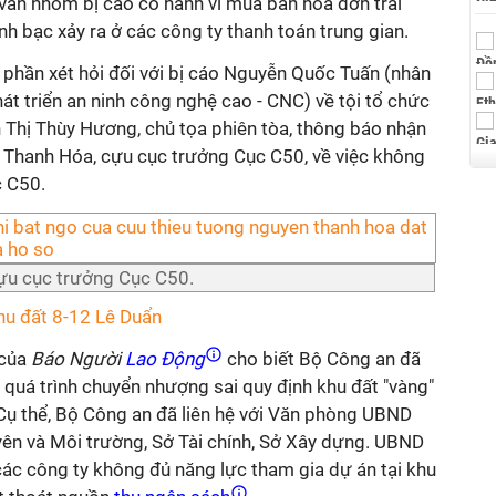
 vấn nhóm bị cáo có hành vi mua bán hóa đơn trái
h bạc xảy ra ở các công ty thanh toán trung gian.
c phần xét hỏi đối với bị cáo Nguyễn Quốc Tuấn (nhân
t triển an ninh công nghệ cao - CNC) về tội tổ chức
Thị Thùy Hương, chủ tọa phiên tòa, thông báo nhận
Thanh Hóa, cựu cục trưởng Cục C50, về việc không
c C50.
ựu cục trưởng Cục C50.
hu đất 8-12 Lê Duẩn
 của
Báo Người
Lao Động
cho biết Bộ Công an đã
 quá trình chuyển nhượng sai quy định khu đất "vàng"
 Cụ thể, Bộ Công an đã liên hệ với Văn phòng UBND
yên và Môi trường, Sở Tài chính, Sở Xây dựng. UBND
c công ty không đủ năng lực tham gia dự án tại khu