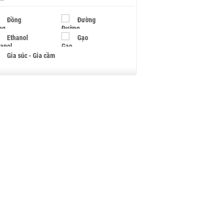
Đồng
Đường
Ethanol
Gạo
Gia súc - Gia cầm
Giấy
Gỗ
Hạt điều
Hồ tiêu - Hạt tiêu
Khí đốt
Kim loại khác
Mắc ca
Muối
Ngũ cốc
Nhựa - Hạt nhựa
Palladium
Phân bón