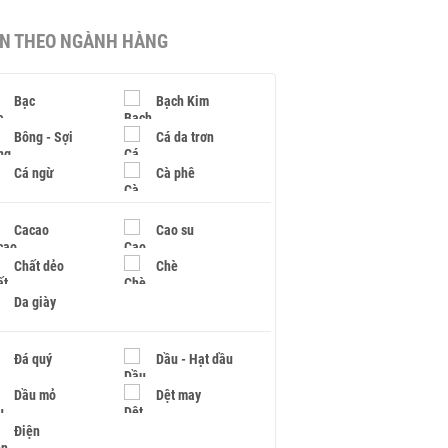
IN THEO NGÀNH HÀNG
Bạc
Bạch Kim
Bông - Sợi
Cá da trơn
Cá ngừ
Cà phê
Cacao
Cao su
Chất dẻo
Chè
Da giày
Đá quý
Dầu - Hạt dầu
Dầu mỏ
Dệt may
Điện