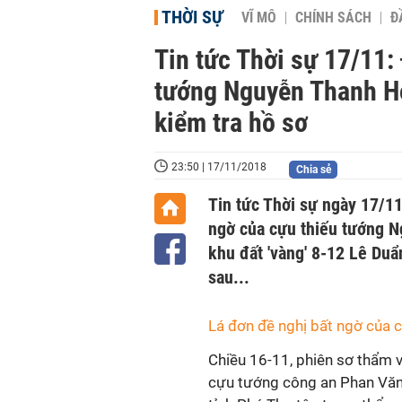
THỜI SỰ
VĨ MÔ
CHÍNH SÁCH
Đ
Tin tức Thời sự 17/11:
tướng Nguyễn Thanh Hóa
kiểm tra hồ sơ
23:50 | 17/11/2018
Chia sẻ
Tin tức Thời sự ngày 17/11 
ngờ của cựu thiếu tướng N
khu đất 'vàng' 8-12 Lê Duẩ
sau...
Lá đơn đề nghị bất ngờ của
Chiều 16-11, phiên sơ thẩm v
cựu tướng công an Phan Văn 