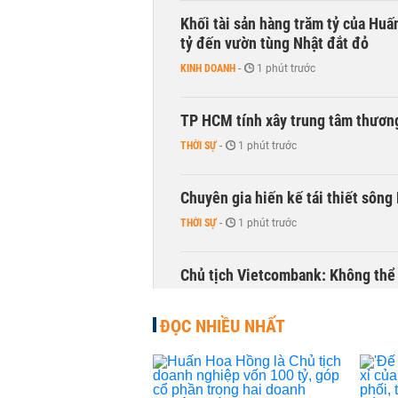
Khối tài sản hàng trăm tỷ của Huấ
tỷ đến vườn tùng Nhật đắt đỏ
KINH DOANH
-
1 phút trước
TP HCM tính xây trung tâm thương
THỜI SỰ
-
1 phút trước
Chuyên gia hiến kế tái thiết sông
THỜI SỰ
-
1 phút trước
Chủ tịch Vietcombank: Không thể q
TÀI CHÍNH
-
1 phút trước
ĐỌC NHIỀU NHẤT