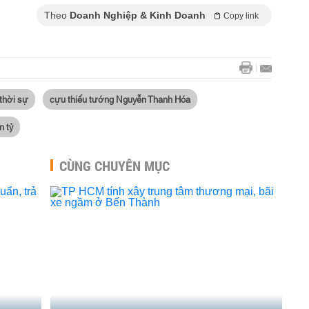
Theo
Doanh Nghiệp & Kinh Doanh
Copy link
 thời sự
cựu thiếu tướng Nguyễn Thanh Hóa
n tỷ
CÙNG CHUYÊN MỤC