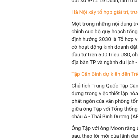
đất số 8-12 Lê Duẩn, làm thấ
Hà Nội xây tổ hợp giải trí, 
Một trong những nội dung t
chỉnh cục bộ quy hoạch tổng 
định hướng 2030 là Tổ hợp vu
có hoạt động kinh doanh đặt
đầu tư trên 500 triệu USD, c
địa bàn TP và ngành du lịch - 
Tập Cận Bình dự kiến đến Tr
Chủ tịch Trung Quốc Tập Cận 
dựng trong việc thiết lập hò
phát ngôn của văn phòng tổ
giữa ông Tập với Tổng thống
châu Á - Thái Bình Dương (A
Ông Tập với ông Moon rằng ô
sau, theo lời mời của lãnh đ