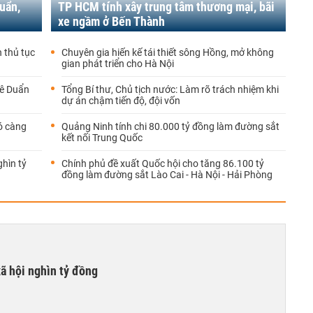
uẩn,
TP HCM tính xây trung tâm thương mại, bãi
xe ngầm ở Bến Thành
n thủ tục
Chuyên gia hiến kế tái thiết sông Hồng, mở không
gian phát triển cho Hà Nội
Lê Duẩn
Tổng Bí thư, Chủ tịch nước: Làm rõ trách nhiệm khi
dự án chậm tiến độ, đội vốn
hó càng
Quảng Ninh tính chi 80.000 tỷ đồng làm đường sắt
kết nối Trung Quốc
ghìn tỷ
Chính phủ đề xuất Quốc hội cho tăng 86.100 tỷ
đồng làm đường sắt Lào Cai - Hà Nội - Hải Phòng
xã hội nghìn tỷ đồng