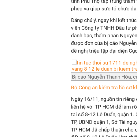
tỉnh Phú Thọ tập trung thẩm
phép và giúp sức tổ chức đán
Đáng chú ý, ngay khi kết thú
viên Công ty TNHH Đầu tư phá
đánh bạc, thẩm phán Nguyễn 
được đơn của bị cáo Nguyễn 
đề nghị triệu tập đại diện Cụ
Bị cáo Nguyễn Thanh Hóa, c
Bộ Công an kiểm tra hồ sơ k
Ngày 16/11, nguồn tin riêng
liên hệ với TP HCM để làm rõ
tại số 8-12 Lê Duẩn, quận 1.
TP, UBND quận 1, Sở Tài ngu
TP HCM đã chấp thuận cho cá