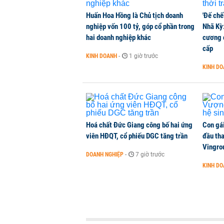
Huấn Hoa Hồng là Chủ tịch doanh
'Đế chế
nghiệp vốn 100 tỷ, góp cổ phần trong
Nhã Kỳ:
hai doanh nghiệp khác
cương đ
cấp
KINH DOANH
-
1 giờ trước
KINH D
Hoá chất Đức Giang công bố hai ứng
Con gá
viên HĐQT, cổ phiếu DGC tăng trần
đầu tha
Vingro
DOANH NGHIỆP
-
7 giờ trước
KINH D