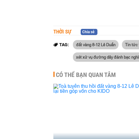
THỜI SỰ
Chia sẻ
đất vàng 8-12 Lê Duẩn
Tin tức
TAG:
xét xử vụ đường dây đánh bạc nghì
CÓ THỂ BẠN QUAN TÂM