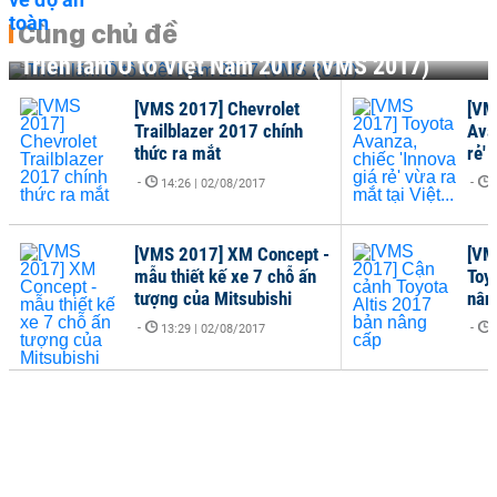
Cùng chủ đề
Triển lãm Ô tô Việt Nam 2017 (VMS 2017)
[VMS 2017] Chevrolet
[VM
Trailblazer 2017 chính
Ava
thức ra mắt
rẻ' 
-
-
14:26 | 02/08/2017
[VMS 2017] XM Concept -
[VM
mẫu thiết kế xe 7 chỗ ấn
Toy
tượng của Mitsubishi
nân
-
-
13:29 | 02/08/2017