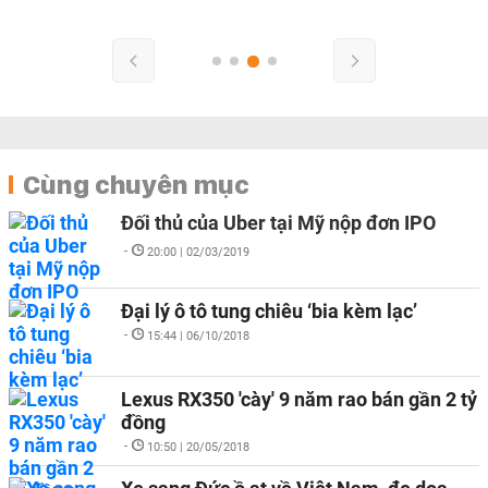
Cùng chuyên mục
Đối thủ của Uber tại Mỹ nộp đơn IPO
-
20:00 | 02/03/2019
Đại lý ô tô tung chiêu ‘bia kèm lạc’
-
15:44 | 06/10/2018
Lexus RX350 'cày' 9 năm rao bán gần 2 tỷ
đồng
-
10:50 | 20/05/2018