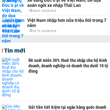
Xe sang Đức ồ ạt về Việt Nam, đe dọa
soán ngôi xe nhập Thái Lan
-
08:05 | 20/05/2018
Việt Nam nhập hơn nửa triệu ôtô trong 7
năm
-
22:19 | 25/04/2018
Tin mới
Đề xuất miễn 30% thuế thu nhập cho hộ kinh
doanh, doanh nghiệp có doanh thu dưới 10 tỷ
đồng
Gửi tiền tiết kiệm tại ngân hàng quốc doanh