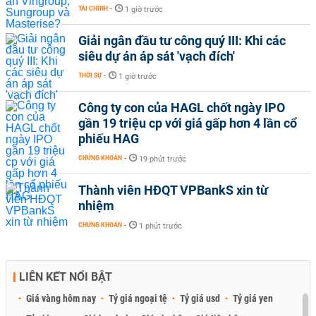
TÀI CHÍNH
-
1 giờ trước
Giải ngân đầu tư công quý III: Khi các
siêu dự án áp sát 'vạch đích'
THỜI SỰ
-
1 giờ trước
Công ty con của HAGL chốt ngày IPO
gần 19 triệu cp với giá gấp hơn 4 lần cổ
phiếu HAG
CHỨNG KHOÁN
-
19 phút trước
Thành viên HĐQT VPBankS xin từ
nhiệm
CHỨNG KHOÁN
-
1 phút trước
LIÊN KẾT NỔI BẬT
Giá vàng hôm nay
Tỷ giá ngoại tệ
Tỷ giá usd
Tỷ giá yen