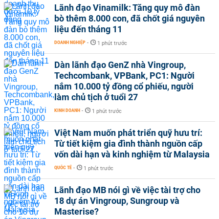
Lãnh đạo Vinamilk: Tăng quy mô đàn
bò thêm 8.000 con, đã chốt giá nguyên
liệu đến tháng 11
DOANH NGHIỆP
-
1 phút trước
Dàn lãnh đạo GenZ nhà Vingroup,
Techcombank, VPBank, PC1: Người
nắm 10.000 tỷ đồng cổ phiếu, người
làm chủ tịch ở tuổi 27
KINH DOANH
-
1 phút trước
Việt Nam muốn phát triển quỹ hưu trí:
Từ tiết kiệm gia đình thành nguồn cấp
vốn dài hạn và kinh nghiệm từ Malaysia
QUỐC TẾ
-
1 phút trước
Lãnh đạo MB nói gì về việc tài trợ cho
18 dự án Vingroup, Sungroup và
Masterise?