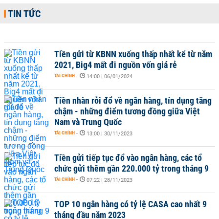
TIN TỨC
Tiền gửi từ KBNN xuống thấp nhất kể từ năm
2021, Big4 mất đi nguồn vốn giá rẻ
TÀI CHÍNH
-
14:00 | 06/01/2024
Tiền nhàn rỗi đổ về ngân hàng, tín dụng tăng
chậm - những điểm tương đồng giữa Việt
Nam và Trung Quốc
TÀI CHÍNH
-
13:00 | 30/11/2023
Tiền gửi tiếp tục đổ vào ngân hàng, các tổ
chức gửi thêm gần 220.000 tỷ trong tháng 9
TÀI CHÍNH
-
07:22 | 28/11/2023
TOP 10 ngân hàng có tỷ lệ CASA cao nhất 9
tháng đầu năm 2023