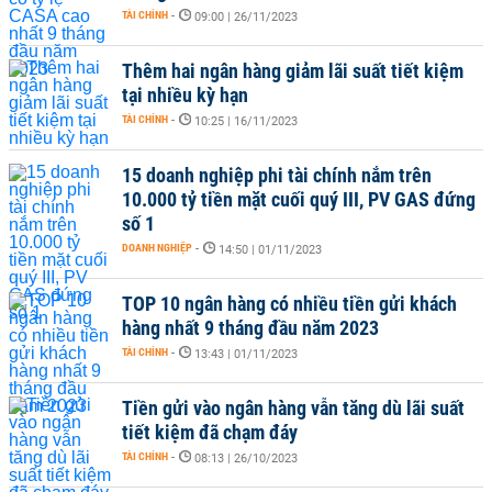
TÀI CHÍNH
-
09:00 | 26/11/2023
Thêm hai ngân hàng giảm lãi suất tiết kiệm
tại nhiều kỳ hạn
TÀI CHÍNH
-
10:25 | 16/11/2023
15 doanh nghiệp phi tài chính nắm trên
10.000 tỷ tiền mặt cuối quý III, PV GAS đứng
số 1
DOANH NGHIỆP
-
14:50 | 01/11/2023
TOP 10 ngân hàng có nhiều tiền gửi khách
hàng nhất 9 tháng đầu năm 2023
TÀI CHÍNH
-
13:43 | 01/11/2023
Tiền gửi vào ngân hàng vẫn tăng dù lãi suất
tiết kiệm đã chạm đáy
TÀI CHÍNH
-
08:13 | 26/10/2023