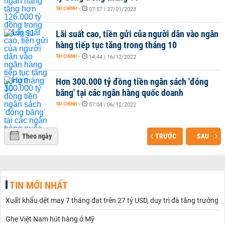
TÀI CHÍNH
-
07:57 | 27/01/2023
Lãi suất cao, tiền gửi của người dân vào ngân
hàng tiếp tục tăng trong tháng 10
TÀI CHÍNH
-
14:44 | 16/12/2022
Hơn 300.000 tỷ đồng tiền ngân sách 'đóng
băng' tại các ngân hàng quốc doanh
TÀI CHÍNH
-
07:04 | 06/12/2022
Theo ngày
TRƯỚC
SAU
TIN MỚI NHẤT
Xuất khẩu dệt may 7 tháng đạt trên 27 tỷ USD, duy trì đà tăng trưởng
Ghẹ Việt Nam hút hàng ở Mỹ