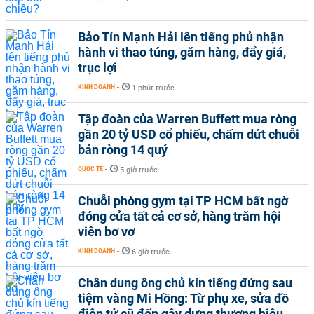
Bảo Tín Mạnh Hải lên tiếng phủ nhận
hành vi thao túng, găm hàng, đẩy giá,
trục lợi
KINH DOANH
-
1 phút trước
Tập đoàn của Warren Buffett mua ròng
gần 20 tỷ USD cổ phiếu, chấm dứt chuỗi
bán ròng 14 quý
QUỐC TẾ
-
5 giờ trước
Chuỗi phòng gym tại TP HCM bất ngờ
đóng cửa tất cả cơ sở, hàng trăm hội
viên bơ vơ
KINH DOANH
-
6 giờ trước
Chân dung ông chủ kín tiếng đứng sau
tiệm vàng Mi Hồng: Từ phụ xe, sửa đồ
điện tử cũ đến gây dựng thương hiệu