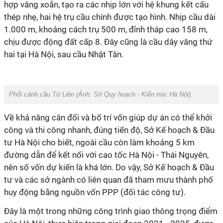
hợp văng xoắn, tạo ra các nhịp lớn với hệ khung kết cấu
thép nhẹ, hai hệ trụ cầu chính được tạo hình. Nhịp cầu dài
1.000 m, khoảng cách trụ 500 m, đỉnh tháp cao 158 m,
chịu được động đất cấp 8. Đây cũng là cầu dây văng thứ
hai tại Hà Nội, sau cầu Nhật Tân.
Phối cảnh cầu Tứ Liên (Ảnh:
Sở Quy hoạch - Kiến trúc Hà Nội
).
Về khả năng cân đối và bố trí vốn giúp dự án có thể khởi
công và thi công nhanh, đúng tiến độ, Sở Kế hoạch & Đầu
tư Hà Nội cho biết, ngoài cầu còn làm khoảng 5 km
đường dẫn để kết nối với cao tốc Hà Nội - Thái Nguyên,
nên số vốn dự kiến là khá lớn. Do vậy, Sở Kế hoạch & Đầu
tư và các sở ngành có liên quan đã tham mưu thành phố
huy động bằng nguồn vốn PPP (đối tác công tư).
Đây là một trong những công trình giao thông trọng điểm