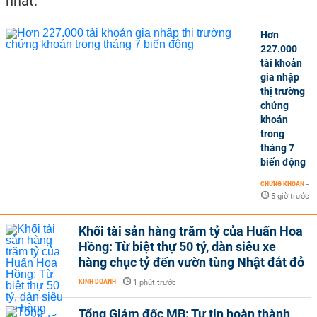
nhất.
Hơn
227.000
tài khoản
gia nhập
thị trường
chứng
khoán
trong
tháng 7
biến động
CHỨNG KHOÁN
-
5 giờ trước
Khối tài sản hàng trăm tỷ của Huấn Hoa
Hồng: Từ biệt thự 50 tỷ, dàn siêu xe
hàng chục tỷ đến vườn tùng Nhật đắt đỏ
KINH DOANH
-
1 phút trước
Tổng Giám đốc MB: Tự tin hoàn thành