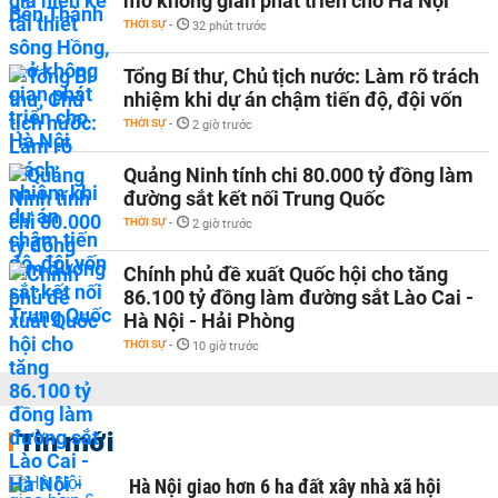
mở không gian phát triển cho Hà Nội
THỜI SỰ
-
32 phút trước
Tổng Bí thư, Chủ tịch nước: Làm rõ trách
nhiệm khi dự án chậm tiến độ, đội vốn
THỜI SỰ
-
2 giờ trước
Quảng Ninh tính chi 80.000 tỷ đồng làm
đường sắt kết nối Trung Quốc
THỜI SỰ
-
2 giờ trước
Chính phủ đề xuất Quốc hội cho tăng
86.100 tỷ đồng làm đường sắt Lào Cai -
Hà Nội - Hải Phòng
THỜI SỰ
-
10 giờ trước
Tin mới
Hà Nội giao hơn 6 ha đất xây nhà xã hội