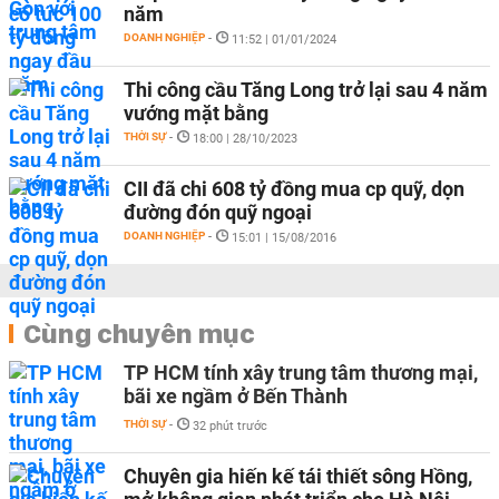
năm
DOANH NGHIỆP
-
11:52 | 01/01/2024
Thi công cầu Tăng Long trở lại sau 4 năm
vướng mặt bằng
THỜI SỰ
-
18:00 | 28/10/2023
CII đã chi 608 tỷ đồng mua cp quỹ, dọn
đường đón quỹ ngoại
DOANH NGHIỆP
-
15:01 | 15/08/2016
Cùng chuyên mục
TP HCM tính xây trung tâm thương mại,
bãi xe ngầm ở Bến Thành
THỜI SỰ
-
32 phút trước
Chuyên gia hiến kế tái thiết sông Hồng,