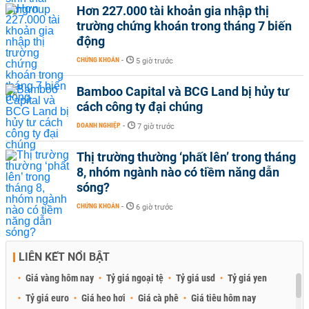
Hơn 227.000 tài khoản gia nhập thị
trường chứng khoán trong tháng 7 biến
động
CHỨNG KHOÁN
-
5 giờ trước
Bamboo Capital và BCG Land bị hủy tư
cách công ty đại chúng
DOANH NGHIỆP
-
7 giờ trước
Thị trường thường ‘phất lên’ trong tháng
8, nhóm ngành nào có tiềm năng dẫn
sóng?
CHỨNG KHOÁN
-
6 giờ trước
LIÊN KẾT NỔI BẬT
Giá vàng hôm nay
Tỷ giá ngoại tệ
Tỷ giá usd
Tỷ giá yen
Tỷ giá euro
Giá heo hơi
Giá cà phê
Giá tiêu hôm nay