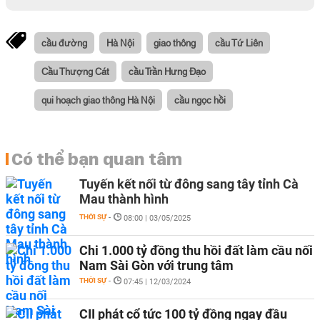
cầu đường
Hà Nội
giao thông
cầu Tứ Liên
Cầu Thượng Cát
cầu Trần Hưng Đạo
qui hoạch giao thông Hà Nội
cầu ngọc hồi
Có thể bạn quan tâm
Tuyến kết nối từ đông sang tây tỉnh Cà
Mau thành hình
THỜI SỰ
-
08:00 | 03/05/2025
Chi 1.000 tỷ đồng thu hồi đất làm cầu nối
Nam Sài Gòn với trung tâm
THỜI SỰ
-
07:45 | 12/03/2024
CII phát cổ tức 100 tỷ đồng ngay đầu