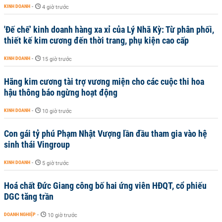
KINH DOANH
-
4 giờ trước
'Đế chế’ kinh doanh hàng xa xỉ của Lý Nhã Kỳ: Từ phân phối,
thiết kế kim cương đến thời trang, phụ kiện cao cấp
KINH DOANH
-
15 giờ trước
Hãng kim cương tài trợ vương miện cho các cuộc thi hoa
hậu thông báo ngừng hoạt động
KINH DOANH
-
10 giờ trước
Con gái tỷ phú Phạm Nhật Vượng lần đầu tham gia vào hệ
sinh thái Vingroup
KINH DOANH
-
5 giờ trước
Hoá chất Đức Giang công bố hai ứng viên HĐQT, cổ phiếu
DGC tăng trần
DOANH NGHIỆP
-
10 giờ trước