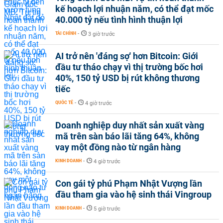
kế hoạch lợi nhuận năm, có thể đạt mốc
40.000 tỷ nếu tình hình thuận lợi
TÀI CHÍNH
-
3 giờ trước
AI trở nên 'đáng sợ' hơn Bitcoin: Giới
đầu tư tháo chạy vì thị trường bốc hơi
40%, 150 tỷ USD bị rút không thương
tiếc
QUỐC TẾ
-
4 giờ trước
Doanh nghiệp duy nhất sản xuất vàng
mã trên sàn báo lãi tăng 64%, không
vay một đồng nào từ ngân hàng
KINH DOANH
-
4 giờ trước
Con gái tỷ phú Phạm Nhật Vượng lần
đầu tham gia vào hệ sinh thái Vingroup
KINH DOANH
-
5 giờ trước