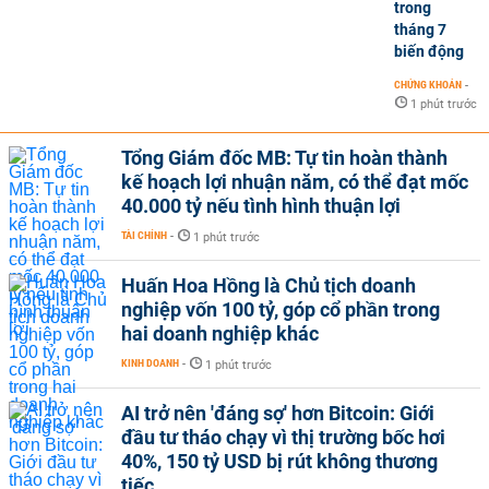
trong
tháng 7
biến động
CHỨNG KHOÁN
-
1 phút trước
Tổng Giám đốc MB: Tự tin hoàn thành
kế hoạch lợi nhuận năm, có thể đạt mốc
40.000 tỷ nếu tình hình thuận lợi
TÀI CHÍNH
-
1 phút trước
Huấn Hoa Hồng là Chủ tịch doanh
nghiệp vốn 100 tỷ, góp cổ phần trong
hai doanh nghiệp khác
KINH DOANH
-
1 phút trước
AI trở nên 'đáng sợ' hơn Bitcoin: Giới
đầu tư tháo chạy vì thị trường bốc hơi
40%, 150 tỷ USD bị rút không thương
tiếc