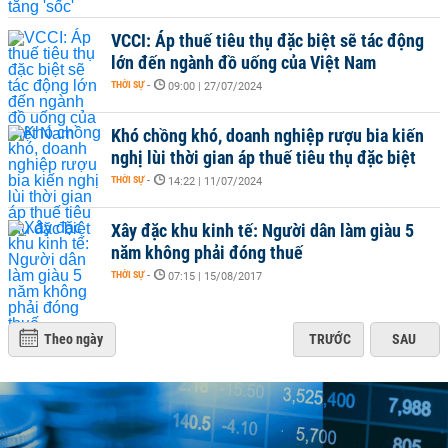
VCCI: Áp thuế tiêu thụ đặc biệt sẽ tác động
lớn đến ngành đồ uống của Việt Nam
THỜI SỰ
-
09:00 | 27/07/2024
Khó chồng khó, doanh nghiệp rượu bia kiến
nghị lùi thời gian áp thuế tiêu thụ đặc biệt
THỜI SỰ
-
14:22 | 11/07/2024
Xây đặc khu kinh tế: Người dân làm giàu 5
năm không phải đóng thuế
THỜI SỰ
-
07:15 | 15/08/2017
Theo ngày
TRƯỚC
SAU