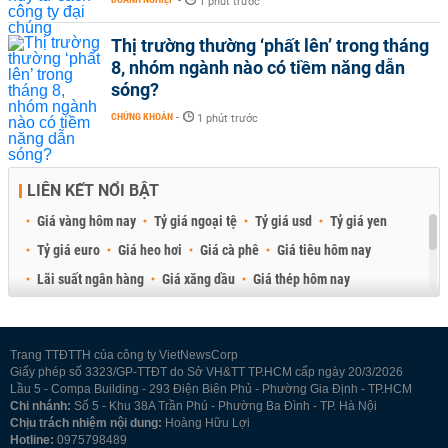
-
1 phút trước
Thị trường thường ‘phất lên’ trong tháng
8, nhóm ngành nào có tiềm năng dẫn
sóng?
CHỨNG KHOÁN
-
1 phút trước
LIÊN KẾT NỔI BẬT
Giá vàng hôm nay
Tỷ giá ngoại tệ
Tỷ giá usd
Tỷ giá yen
Tỷ giá euro
Giá heo hơi
Giá cà phê
Giá tiêu hôm nay
Lãi suất ngân hàng
Giá xăng dầu
Giá thép hôm nay
Giá sầu riêng
Giá thịt heo
Giá gạo
Giá cao su
Best Retail Brokers
Diễn đàn đầu tư Việt Nam 2026
Trang TTĐTTH của công ty VietNewsCorp
Giấy phép số 3323/GP-TTĐT do Sở VH&TT TP.HCM cấp ngày 20/3/2026
Lầu 5 - Compa Building - 293 Điện Biên Phủ - Phường Gia Định - TP.HCM
Chi nhánh:
Số 5 - Khu 38A Trần Phú - Phường Ba Đình - TP. Hà Nội
Chịu trách nhiệm nội dung:
Hoàng Hữu Lợi
Hotline:
0975798489