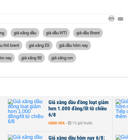
ăng
giá xăng dầu
giá dầu WTI
giá dầu Brent
ầu thô brent
giá xăng E5
giá dầu hôm nay
hôm nay
giá xăng 92
giá xăng ron
Giá xăng dầu đồng loạt giảm
hơn 1.000 đồng/lít từ chiều
6/8
HÀNG HÓA
-
15 giờ trước
Giá xăng dầu hôm nay 6/8: