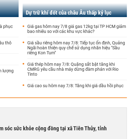
Dự trữ khí đốt của châu Âu thấp kỷ lục
đà phục
Giá gas hôm nay 7/8 giá gas 12kg tại TP HCM giảm
bao nhiêu so với các khu vực khác?
ầu thô
Giá sầu riêng hôm nay 7/8: Tiếp tục ổn định, Quảng
Ngãi hoàn thiện quy chế sử dụng nhãn hiệu "Sầu
riêng Kon Tum"
Giá thép hôm nay 7/8: Quặng sắt bật tăng khi
CMRG yêu cầu nhà máy dừng đàm phán với Rio
n lượng
Tinto
Giá cao su hôm nay 7/8: Tăng khi giá dầu hồi phục
m sóc sức khỏe cộng đồng tại xã Tiên Thủy, tỉnh