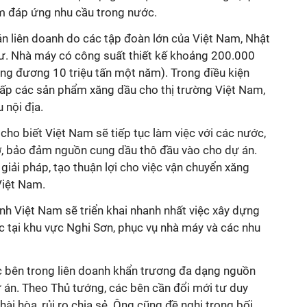
m đáp ứng nhu cầu trong nước.
án liên doanh do các tập đoàn lớn của Việt Nam, Nhật
ư. Nhà máy có công suất thiết kế khoảng 200.000
ng đương 10 triệu tấn một năm). Trong điều kiện
ấp các sản phẩm xăng dầu cho thị trường Việt Nam,
nội địa.
ho biết Việt Nam sẽ tiếp tục làm việc với các nước,
rợ, bảo đảm nguồn cung dầu thô đầu vào cho dự án.
giải pháp, tạo thuận lợi cho việc vận chuyển xăng
Việt Nam.
nh Việt Nam sẽ triển khai nhanh nhất việc xây dựng
c tại khu vực Nghi Sơn, phục vụ nhà máy và các nhu
c bên trong liên doanh khẩn trương đa dạng nguồn
 án. Theo Thủ tướng, các bên cần đổi mới tư duy
 hài hòa, rủi ro chia sẻ. Ông cũng đề nghị trong bối