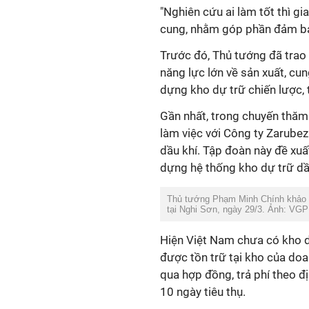
"Nghiên cứu ai làm tốt thì gi
cung, nhằm góp phần đảm bảo
Trước đó, Thủ tướng đã trao 
năng lực lớn về sản xuất, cu
dựng kho dự trữ chiến lược, 
Gần nhất, trong chuyến thăm
làm việc với Công ty Zarubez
dầu khí. Tập đoàn này đề xuất
dựng hệ thống kho dự trữ dầ
Thủ tướng Phạm Minh Chính khảo s
tại Nghi Sơn, ngày 29/3. Ảnh: VGP
Hiện Việt Nam chưa có kho dự
được tồn trữ tại kho của do
qua hợp đồng, trả phí theo đ
10 ngày tiêu thụ.