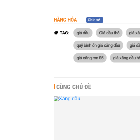
HÀNG HÓA
Chia sẻ
giá dầu
Giá dầu thô
giá x
TAG:
quỹ bình ổn giá xăng dầu
giá d
giá xăng ron 95
giá xăng dầu 
CÙNG CHỦ ĐỀ