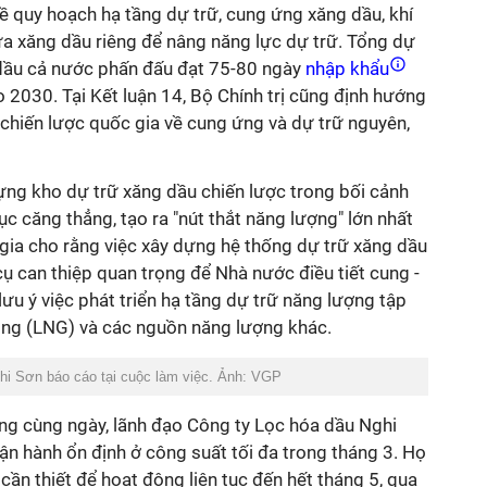
 quy hoạch hạ tầng dự trữ, cung ứng xăng dầu, khí
ứa xăng dầu riêng để nâng năng lực dự trữ. Tổng dự
dầu cả nước phấn đấu đạt 75-80 ngày
nhập khẩu
o 2030. Tại Kết luận 14, Bộ Chính trị cũng định hướng
hiến lược quốc gia về cung ứng và dự trữ nguyên,
ng kho dự trữ xăng dầu chiến lược trong bối cảnh
ục căng thẳng, tạo ra "nút thắt năng lượng" lớn nhất
n gia cho rằng việc xây dựng hệ thống dự trữ xăng dầu
cụ can thiệp quan trọng để Nhà nước điều tiết cung -
lưu ý việc phát triển hạ tầng dự trữ năng lượng tập
lỏng (LNG) và các nguồn năng lượng khác.
hi Sơn báo cáo tại cuộc làm việc. Ảnh: VGP
ớng cùng ngày, lãnh đạo Công ty Lọc hóa dầu Nghi
n hành ổn định ở công suất tối đa trong tháng 3. Họ
cần thiết để hoạt động liên tục đến hết tháng 5, qua