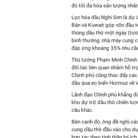
đó tối đa hóa sản lượng nhằ
Lọc hóa dầu Nghi Sơn là dự 
Bản và Kuwait góp vốn đầu t
thùng dầu thô một ngày (tươ
bình thường, nhà máy cung c
đáp ứng khoảng 35% nhu cầu 
Thủ tướng Phạm Minh Chính c
đối tác liên quan nhằm hỗ t
Chính phủ cũng thúc đẩy các 
dầu qua eo biển Hormuz về 
Lãnh đạo Chính phủ khẳng đị
kho dự trữ dầu thô chiến lượ
cầu khác.
Bên cạnh đó, ông đề nghị cá
cung dầu thô đầu vào cho dự
hợp tác theo tinh thần lợi ích