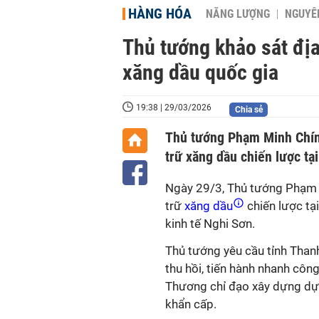
HÀNG HÓA
NĂNG LƯỢNG
NGUYÊN
Thủ tướng khảo sát địa
xăng dầu quốc gia
19:38 | 29/03/2026
Chia sẻ
Thủ tướng Phạm Minh Chín
trữ xăng dầu chiến lược tạ
Ngày 29/3, Thủ tướng Phạm M
trữ
xăng dầu
chiến lược tạ
kinh tế Nghi Sơn.
Thủ tướng yêu cầu tỉnh Than
thu hồi, tiến hành nhanh côn
Thương chỉ đạo xây dựng dự 
khẩn cấp.