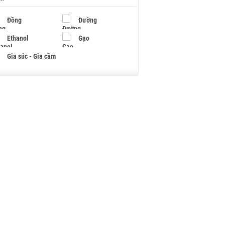
Đồng
Đường
Ethanol
Gạo
Gia súc - Gia cầm
Giấy
Gỗ
Hạt điều
Hồ tiêu - Hạt tiêu
Khí đốt
Kim loại khác
Mắc ca
Muối
Ngũ cốc
Nhựa - Hạt nhựa
Palladium
Phân bón