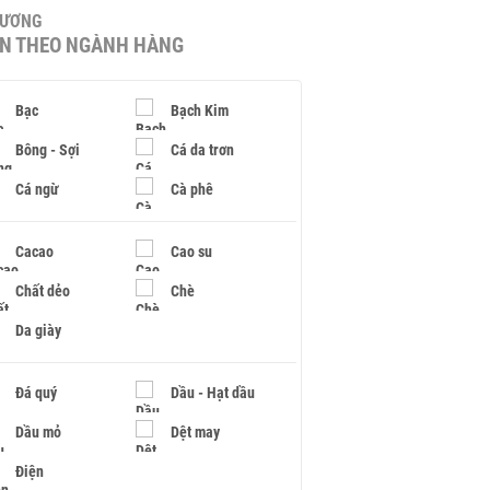
HƯƠNG
IN THEO NGÀNH HÀNG
Bạc
Bạch Kim
Bông - Sợi
Cá da trơn
Cá ngừ
Cà phê
Cacao
Cao su
Chất dẻo
Chè
Da giày
Đá quý
Dầu - Hạt dầu
Dầu mỏ
Dệt may
Điện