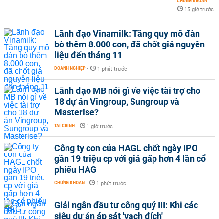
CHỨNG KHOÁN
-
15 giờ trước
Lãnh đạo Vinamilk: Tăng quy mô đàn
bò thêm 8.000 con, đã chốt giá nguyên
liệu đến tháng 11
DOANH NGHIỆP
-
1 phút trước
Lãnh đạo MB nói gì về việc tài trợ cho
18 dự án Vingroup, Sungroup và
Masterise?
TÀI CHÍNH
-
1 giờ trước
Công ty con của HAGL chốt ngày IPO
gần 19 triệu cp với giá gấp hơn 4 lần cổ
phiếu HAG
CHỨNG KHOÁN
-
1 phút trước
Giải ngân đầu tư công quý III: Khi các
siêu dự án áp sát 'vạch đích'