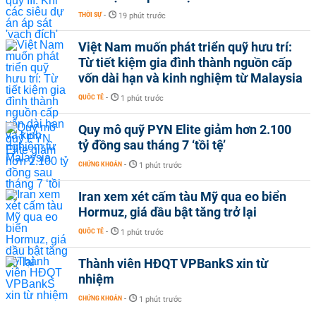
THỜI SỰ
-
19 phút trước
Việt Nam muốn phát triển quỹ hưu trí:
Từ tiết kiệm gia đình thành nguồn cấp
vốn dài hạn và kinh nghiệm từ Malaysia
QUỐC TẾ
-
1 phút trước
Quy mô quỹ PYN Elite giảm hơn 2.100
tỷ đồng sau tháng 7 ‘tồi tệ’
CHỨNG KHOÁN
-
1 phút trước
Iran xem xét cấm tàu Mỹ qua eo biển
Hormuz, giá dầu bật tăng trở lại
QUỐC TẾ
-
1 phút trước
Thành viên HĐQT VPBankS xin từ
nhiệm
CHỨNG KHOÁN
-
1 phút trước