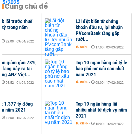
Cùng chủ đề
nk lãi trước thuế
Lãi đột biến từ chứng
 tỷ trong năm
khoán đầu tư, lợi nhuận
PVcomBank tăng gấp
rưỡi...
-
22:00 | 09/04/2022
TÀI CHÍNH
-
17:00 | 03/03/2022
uận giảm gần 78%,
Top 10 ngân hàng có tỷ lệ
 đang xảy ra tại
bao phủ nợ xấu cao nhất
àng ANZ Việt...
năm 2021
-
TÀI CHÍNH
-
08:52 | 01/04/2022
08:00 | 17/02/2022
t 1.377 tỷ đồng
Top 10 ngân hàng lãi
uận năm 2021
nhiều nhất từ dịch vụ năm
2021
-
17:00 | 15/03/2022
TÀI CHÍNH
-
15:00 | 16/02/2022