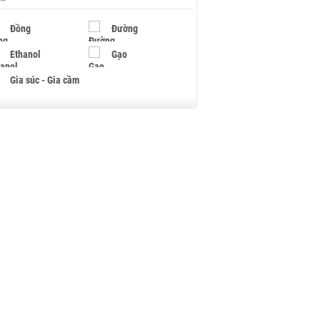
Đồng
Đường
Ethanol
Gạo
Gia súc - Gia cầm
Giấy
Gỗ
Hạt điều
Hồ tiêu - Hạt tiêu
Khí đốt
Kim loại khác
Mắc ca
Muối
Ngũ cốc
Nhựa - Hạt nhựa
Palladium
Phân bón