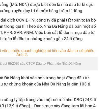
Nẵng (Mã: NDN) được biết đến là nhà đầu tư kì cựu
thường xuyên duy trì ở mức hàng trăm tỉ đồng.
 đại dịch COVID-19, công ty đã phải tất toán toàn bộ
 trong quí II. Theo đó, Nhà Đà Nẵng đã bán một số
PT, PHR, GVR, VNM. Việc bán cắt lỗ danh mục đầu tư
ạch toán lỗ đầu tư chứng khoán gần 24 tỉ đồng.
ất quí III/2020 của CTCP Đầu tư Phát triển Nhà Đà Nẵng
 Nhà Đà Nẵng khởi sắc hơn trong hoạt động đầu tư.
đầu tư chứng khoán của Nhà Đà Nẵng là gần 103 tỉ
a công ty tập trung vào một số mã như DBC (24,9 tỉ
AR (13,9 tỉ đồng)... Danh mục này đang tạm lãi hơn 4