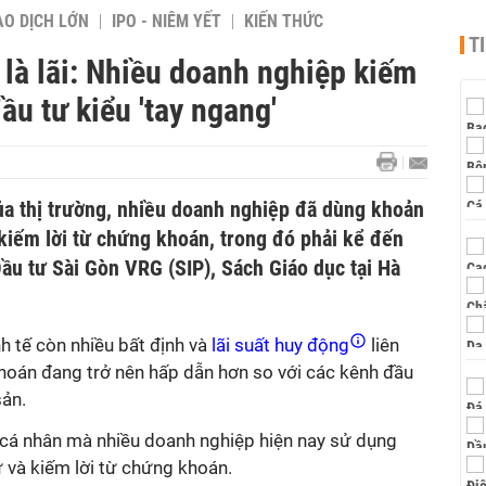
AO DỊCH LỚN
IPO - NIÊM YẾT
KIẾN THỨC
T
là lãi: Nhiều doanh nghiệp kiếm
ầu tư kiểu 'tay ngang'
của thị trường, nhiều doanh nghiệp đã dùng khoản
 kiếm lời từ chứng khoán, trong đó phải kể đến
ầu tư Sài Gòn VRG (SIP), Sách Giáo dục tại Hà
h tế còn nhiều bất định và
lãi suất huy động
liên
khoán đang trở nên hấp dẫn hơn so với các kênh đầu
sản.
cá nhân mà nhiều doanh nghiệp hiện nay sử dụng
ư và kiếm lời từ chứng khoán.