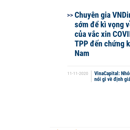
Chuyên gia VNDi
sớm để kì vọng v
của vắc xin COV
TPP đến chứng k
Nam
VinaCapital: Nhó
11-11-2020
nói gì về định g