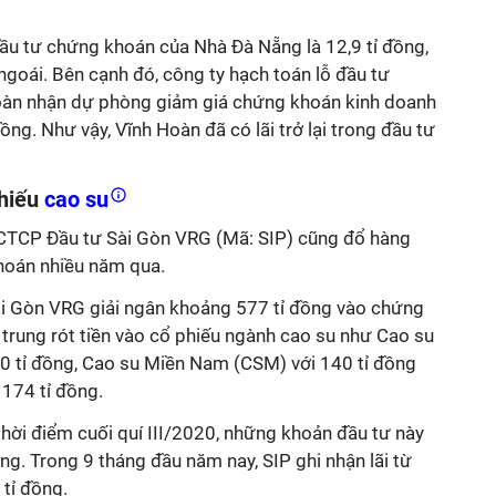
ừ đầu tư chứng khoán của Nhà Đà Nẵng là 12,9 tỉ đồng,
ngoái. Bên cạnh đó, công ty hạch toán lỗ đầu tư
hoàn nhận dự phòng giảm giá chứng khoán kinh doanh
ồng. Như vậy, Vĩnh Hoàn đã có lãi trở lại trong đầu tư
hiếu
cao su
, CTCP Đầu tư Sài Gòn VRG (Mã: SIP) cũng đổ hàng
khoán nhiều năm qua.
Sài Gòn VRG giải ngân khoảng 577 tỉ đồng vào chứng
 trung rót tiền vào cổ phiếu ngành cao su như Cao su
60 tỉ đồng, Cao su Miền Nam (CSM) với 140 tỉ đồng
 174 tỉ đồng.
 thời điểm cuối quí III/2020, những khoản đầu tư này
ng. Trong 9 tháng đầu năm nay, SIP ghi nhận lãi từ
 tỉ đồng.