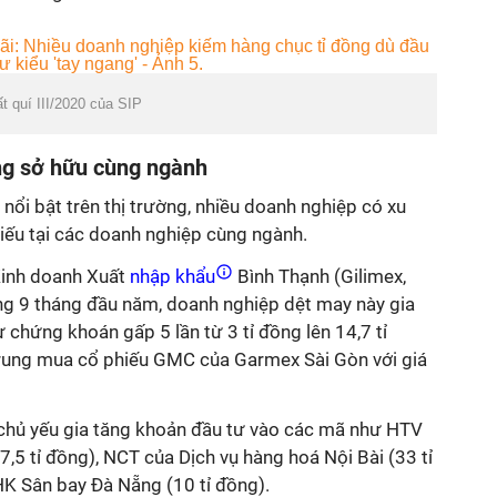
t quí III/2020 của SIP
ng sở hữu cùng ngành
nổi bật trên thị trường, nhiều doanh nghiệp có xu
iếu tại các doanh nghiệp cùng ngành.
inh doanh Xuất
nhập khẩu
Bình Thạnh (Gilimex,
ong 9 tháng đầu năm, doanh nghiệp dệt may này gia
chứng khoán gấp 5 lần từ 3 tỉ đồng lên 14,7 tỉ
trung mua cổ phiếu GMC của Garmex Sài Gòn với giá
chủ yếu gia tăng khoản đầu tư vào các mã như HTV
,5 tỉ đồng), NCT của Dịch vụ hàng hoá Nội Bài (33 tỉ
K Sân bay Đà Nẵng (10 tỉ đồng).