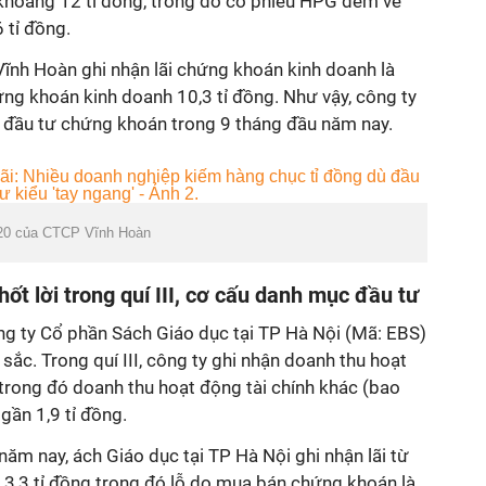
 khoảng 12 tỉ đồng, trong đó cổ phiếu HPG đem về
6 tỉ đồng.
Vĩnh Hoàn ghi nhận lãi chứng khoán kinh doanh là
hứng khoán kinh doanh 10,3 tỉ đồng. Như vậy, công ty
ừ đầu tư chứng khoán trong 9 tháng đầu năm nay.
020 của CTCP Vĩnh Hoàn
hốt lời trong quí III, cơ cấu danh mục đầu tư
g ty Cổ phần Sách Giáo dục tại TP Hà Nội (Mã: EBS)
i sắc. Trong quí III, công ty ghi nhận doanh thu hoạt
, trong đó doanh thu hoạt động tài chính khác (bao
gần 1,9 tỉ đồng.
năm nay, ách Giáo dục tại TP Hà Nội ghi nhận lãi từ
3,3 tỉ đồng trong đó lỗ do mua bán chứng khoán là