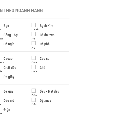
IN THEO NGÀNH HÀNG
Bạc
Bạch Kim
Bông - Sợi
Cá da trơn
Cá ngừ
Cà phê
Cacao
Cao su
Chất dẻo
Chè
Da giày
Đá quý
Dầu - Hạt dầu
Dầu mỏ
Dệt may
Điện