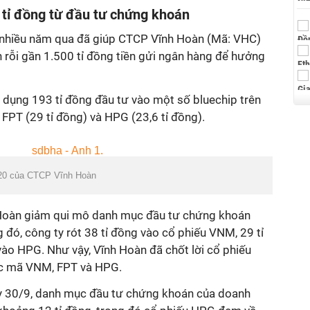
 tỉ đồng từ đầu tư chứng khoán
i nhiều năm qua đã giúp CTCP Vĩnh Hoàn (Mã: VHC)
n rỗi gần 1.500 tỉ đồng tiền gửi ngân hàng để hưởng
ử dụng 193 tỉ đồng đầu tư vào một số bluechip trên
FPT (29 tỉ đồng) và HPG (23,6 tỉ đồng).
020 của CTCP Vĩnh Hoàn
h Hoàn giảm qui mô danh mục đầu tư chứng khoán
 đó, công ty rót 38 tỉ đồng vào cổ phiếu VNM, 29 tỉ
vào HPG. Như vậy, Vĩnh Hoàn đã chốt lời cổ phiếu
c mã VNM, FPT và HPG.
ngày 30/9, danh mục đầu tư chứng khoán của doanh