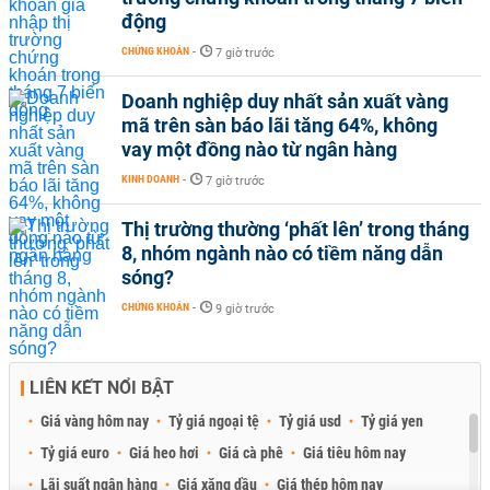
động
CHỨNG KHOÁN
-
7 giờ trước
Doanh nghiệp duy nhất sản xuất vàng
mã trên sàn báo lãi tăng 64%, không
vay một đồng nào từ ngân hàng
KINH DOANH
-
7 giờ trước
Thị trường thường ‘phất lên’ trong tháng
8, nhóm ngành nào có tiềm năng dẫn
sóng?
CHỨNG KHOÁN
-
9 giờ trước
LIÊN KẾT NỔI BẬT
Giá vàng hôm nay
Tỷ giá ngoại tệ
Tỷ giá usd
Tỷ giá yen
Tỷ giá euro
Giá heo hơi
Giá cà phê
Giá tiêu hôm nay
Lãi suất ngân hàng
Giá xăng dầu
Giá thép hôm nay