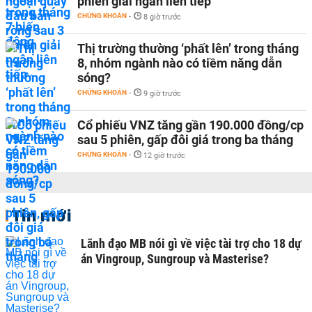
phiên giải ngân liên tiếp
CHỨNG KHOÁN
-
8 giờ trước
Thị trường thường ‘phất lên’ trong tháng
8, nhóm ngành nào có tiềm năng dẫn
sóng?
CHỨNG KHOÁN
-
9 giờ trước
Cổ phiếu VNZ tăng gần 190.000 đồng/cp
sau 5 phiên, gấp đôi giá trong ba tháng
CHỨNG KHOÁN
-
12 giờ trước
Tin mới
Lãnh đạo MB nói gì về việc tài trợ cho 18 dự
án Vingroup, Sungroup và Masterise?