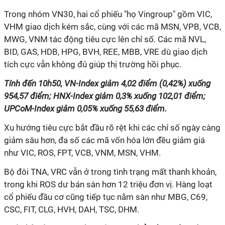
Trong nhóm VN30, hai cổ phiếu "họ Vingroup" gồm VIC,
VHM giao dịch kém sắc, cùng với các mã MSN, VPB, VCB,
MWG, VNM tác động tiêu cực lên chỉ số. Các mã NVL,
BID, GAS, HDB, HPG, BVH, REE, MBB, VRE dù giao dịch
tích cực vẫn không đủ giúp thị trường hồi phục.
Tính đến 10h50, VN-Index giảm 4,02 điểm (0,42%) xuống
954,57 điểm; HNX-Index giảm 0,3% xuống 102,01 điểm;
UPCoM-Index giảm 0,05% xuống 55,63 điểm.
Xu hướng tiêu cực bắt đầu rõ rệt khi các chỉ số ngày càng
giảm sâu hơn, đa số các mã vốn hóa lớn đều giảm giá
như VIC, ROS, FPT, VCB, VNM, MSN, VHM.
Bộ đôi TNA, VRC vẫn ở trong tình trạng mất thanh khoản,
trong khi ROS dư bán sàn hơn 12 triệu đơn vị. Hàng loạt
cổ phiếu đầu cơ cũng tiếp tục nằm sàn như MBG, C69,
CSC, FIT, CLG, HVH, DAH, TSC, DHM.