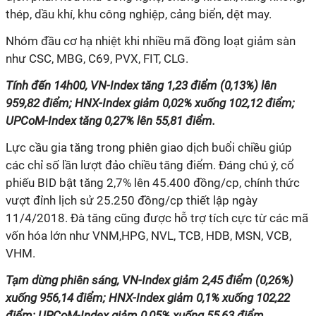
thép, dầu khí, khu công nghiệp, cảng biển, dệt may.
Nhóm đầu cơ hạ nhiệt khi nhiều mã đồng loạt giảm sàn
như CSC, MBG, C69, PVX, FIT, CLG.
Tính đến 14h00, VN-Index tăng 1,23 điểm (0,13%) lên
959,82 điểm; HNX-Index giảm 0,02% xuống 102,12 điểm;
UPCoM-Index tăng 0,27% lên 55,81 điểm.
Lực cầu gia tăng trong phiên giao dịch buổi chiều giúp
các chỉ số lần lượt đảo chiều tăng điểm. Đáng chú ý, cổ
phiếu BID bật tăng 2,7% lên 45.400 đồng/cp, chính thức
vượt đỉnh lịch sử 25.250 đồng/cp thiết lập ngày
11/4/2018. Đà tăng cũng được hỗ trợ tích cực từ các mã
vốn hóa lớn như VNM,HPG, NVL, TCB, HDB, MSN, VCB,
VHM.
Tạm dừng phiên sáng, VN-Index giảm 2,45 điểm (0,26%)
xuống 956,14 điểm; HNX-Index giảm 0,1% xuống 102,22
điểm; UPCoM-Index giảm 0,05% xuống 55,63 điểm.