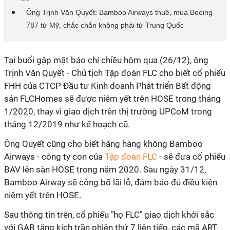
Ông Trịnh Văn Quyết: Bamboo Airways thuê, mua Boeing
787 từ Mỹ, chắc chắn không phải từ Trung Quốc
Tại buổi gặp mặt báo chí chiều hôm qua (26/12), ông
Trịnh Văn Quyết - Chủ tịch Tập đoàn FLC cho biết cổ phiếu
FHH của CTCP Đầu tư Kinh doanh Phát triển Bất động
sản FLCHomes sẽ được niêm yết trên HOSE trong tháng
1/2020, thay vì giao dịch trên thị trường UPCoM trong
tháng 12/2019 như kế hoạch cũ.
Ông Quyết cũng cho biết hãng hàng không Bamboo
Airways - công ty con của
Tập đoàn FLC
- sẽ đưa cổ phiếu
BAV lên sàn HOSE trong năm 2020. Sau ngày 31/12,
Bamboo Airway sẽ công bố lãi lỗ, đảm bảo đủ điều kiện
niêm yết trên HOSE.
Sau thông tin trên, cổ phiếu "họ FLC" giao dịch khởi sắc
với GAB tăng kịch trần phiên thứ 7 liên tiếp, các mã ART,