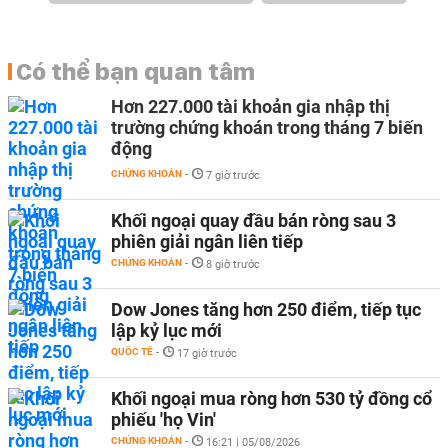
Có thể bạn quan tâm
Hơn 227.000 tài khoản gia nhập thị
trường chứng khoán trong tháng 7 biến
động
CHỨNG KHOÁN
-
7 giờ trước
Khối ngoại quay đầu bán ròng sau 3
phiên giải ngân liên tiếp
CHỨNG KHOÁN
-
8 giờ trước
Dow Jones tăng hơn 250 điểm, tiếp tục
lập kỷ lục mới
QUỐC TẾ
-
17 giờ trước
Khối ngoại mua ròng hơn 530 tỷ đồng cổ
phiếu 'họ Vin'
CHỨNG KHOÁN
-
16:21 | 05/08/2026