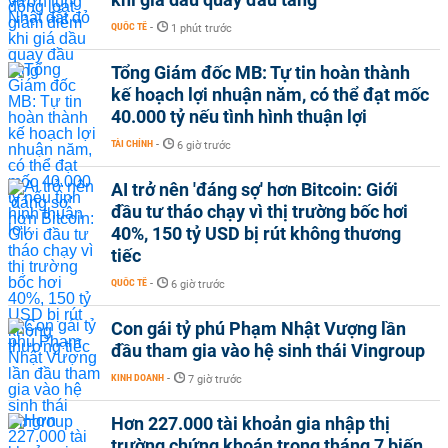
QUỐC TẾ
-
1 phút trước
Tổng Giám đốc MB: Tự tin hoàn thành
kế hoạch lợi nhuận năm, có thể đạt mốc
40.000 tỷ nếu tình hình thuận lợi
TÀI CHÍNH
-
6 giờ trước
AI trở nên 'đáng sợ' hơn Bitcoin: Giới
đầu tư tháo chạy vì thị trường bốc hơi
40%, 150 tỷ USD bị rút không thương
tiếc
QUỐC TẾ
-
6 giờ trước
Con gái tỷ phú Phạm Nhật Vượng lần
đầu tham gia vào hệ sinh thái Vingroup
KINH DOANH
-
7 giờ trước
Hơn 227.000 tài khoản gia nhập thị
trường chứng khoán trong tháng 7 biến