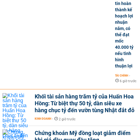
tin hoàn
thành kế
hoạch lợi
nhuận
năm, có
thể đạt
mốc
40.000 tỷ
nếu tình
hình
thuận lợi
TÀI CHÍNH
-
6 giờ trước
Khối tài sản hàng trăm tỷ của Huấn Hoa
Hồng: Từ biệt thự 50 tỷ, dàn siêu xe
hàng chục tỷ đến vườn tùng Nhật đắt đỏ
KINH DOANH
-
2 giờ trước
Chứng khoán Mỹ đồng loạt giảm điểm
khi giá dầu quay đầu tăng