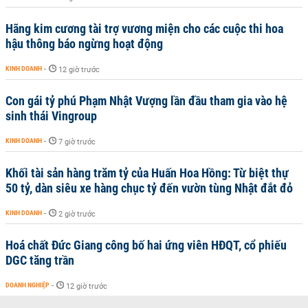
Hãng kim cương tài trợ vương miện cho các cuộc thi hoa
hậu thông báo ngừng hoạt động
KINH DOANH
-
12 giờ trước
Con gái tỷ phú Phạm Nhật Vượng lần đầu tham gia vào hệ
sinh thái Vingroup
KINH DOANH
-
7 giờ trước
Khối tài sản hàng trăm tỷ của Huấn Hoa Hồng: Từ biệt thự
50 tỷ, dàn siêu xe hàng chục tỷ đến vườn tùng Nhật đắt đỏ
KINH DOANH
-
2 giờ trước
Hoá chất Đức Giang công bố hai ứng viên HĐQT, cổ phiếu
DGC tăng trần
DOANH NGHIỆP
-
12 giờ trước