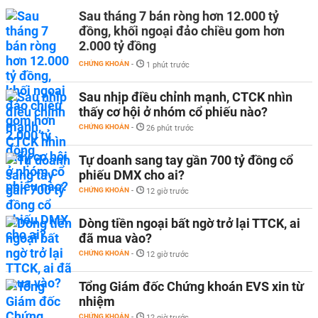
Sau tháng 7 bán ròng hơn 12.000 tỷ
đồng, khối ngoại đảo chiều gom hơn
2.000 tỷ đồng
CHỨNG KHOÁN
-
1 phút trước
Sau nhịp điều chỉnh mạnh, CTCK nhìn
thấy cơ hội ở nhóm cổ phiếu nào?
CHỨNG KHOÁN
-
26 phút trước
Tự doanh sang tay gần 700 tỷ đồng cổ
phiếu DMX cho ai?
CHỨNG KHOÁN
-
12 giờ trước
Dòng tiền ngoại bất ngờ trở lại TTCK, ai
đã mua vào?
CHỨNG KHOÁN
-
12 giờ trước
Tổng Giám đốc Chứng khoán EVS xin từ
nhiệm
CHỨNG KHOÁN
-
12 giờ trước