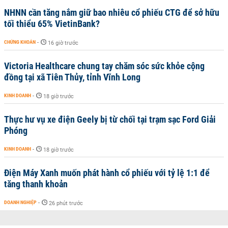
NHNN cần tăng nắm giữ bao nhiêu cổ phiếu CTG để sở hữu
tối thiểu 65% VietinBank?
CHỨNG KHOÁN
-
16 giờ trước
Victoria Healthcare chung tay chăm sóc sức khỏe cộng
đồng tại xã Tiên Thủy, tỉnh Vĩnh Long
KINH DOANH
-
18 giờ trước
Thực hư vụ xe điện Geely bị từ chối tại trạm sạc Ford Giải
Phóng
KINH DOANH
-
18 giờ trước
Điện Máy Xanh muốn phát hành cổ phiếu với tỷ lệ 1:1 để
tăng thanh khoản
DOANH NGHIỆP
-
26 phút trước