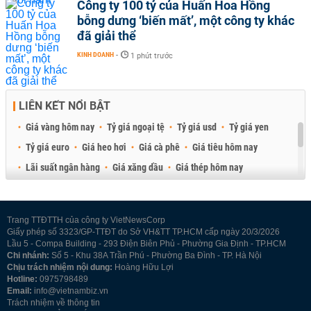
Công ty 100 tỷ của Huấn Hoa Hồng
bỗng dưng ‘biến mất’, một công ty khác
đã giải thể
KINH DOANH
-
1 phút trước
LIÊN KẾT NỔI BẬT
Giá vàng hôm nay
Tỷ giá ngoại tệ
Tỷ giá usd
Tỷ giá yen
Tỷ giá euro
Giá heo hơi
Giá cà phê
Giá tiêu hôm nay
Lãi suất ngân hàng
Giá xăng dầu
Giá thép hôm nay
Giá sầu riêng
Giá thịt heo
Giá gạo
Giá cao su
Best Retail Brokers
Diễn đàn đầu tư Việt Nam 2026
Trang TTĐTTH của công ty VietNewsCorp
Giấy phép số 3323/GP-TTĐT do Sở VH&TT TP.HCM cấp ngày 20/3/2026
Lầu 5 - Compa Building - 293 Điện Biên Phủ - Phường Gia Định - TP.HCM
Chi nhánh:
Số 5 - Khu 38A Trần Phú - Phường Ba Đình - TP. Hà Nội
Chịu trách nhiệm nội dung:
Hoàng Hữu Lợi
Hotline:
0975798489
Email:
info@vietnambiz.vn
Trách nhiệm về thông tin