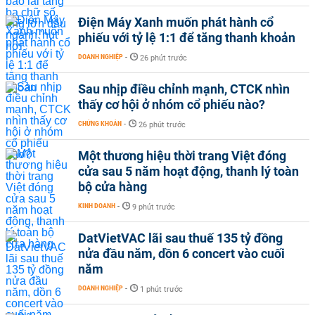
Điện Máy Xanh muốn phát hành cổ
phiếu với tỷ lệ 1:1 để tăng thanh khoản
DOANH NGHIỆP
-
26 phút trước
Sau nhịp điều chỉnh mạnh, CTCK nhìn
thấy cơ hội ở nhóm cổ phiếu nào?
CHỨNG KHOÁN
-
26 phút trước
Một thương hiệu thời trang Việt đóng
cửa sau 5 năm hoạt động, thanh lý toàn
bộ cửa hàng
KINH DOANH
-
9 phút trước
DatVietVAC lãi sau thuế 135 tỷ đồng
nửa đầu năm, dồn 6 concert vào cuối
năm
DOANH NGHIỆP
-
1 phút trước