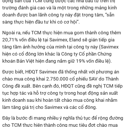
động sản của TCM cũng được các nhà đầu tư trên thị
trường đánh giá cao và là một trong những mảng kinh
doanh được ban lãnh công ty này đặt trọng tâm, “sẵn
sàng thực hiện đầu tư khi có cơ hội”.
Ngoài ra, nếu TCM thực hiện mua gom thành công thêm
20,71% vốn điều lệ tại Savimex, Eland sẽ gián tiếp gia
tăng tầm ảnh hưởng của mình tại công ty này (Savimex
hiện có cổ đông lớn khác là Công ty Cổ phần Chứng
khoán Bản Việt hiện đang nắm giữ 19% vốn điều lệ).
Được biết, HĐQT Savimex đã thống nhất với phương án
chào mua công khai 2.750.000 cổ phiếu SAV do Thành
Công đề xuất. Bên cạnh đó, HĐQT cũng đề nghị TCM tiếp
tục hợp tác và hỗ trợ công ty trong hoạt động sản xuất
kinh doanh sau khi hoàn tất chào mua công khai nhằm
làm tăng giá trị cho Savimex và các cổ đông.
Đây là bước đi mang nhiều ý nghĩa thủ tục để rộng đường
cho TCM thực hiện thành công mục tiêu đợt chào mua