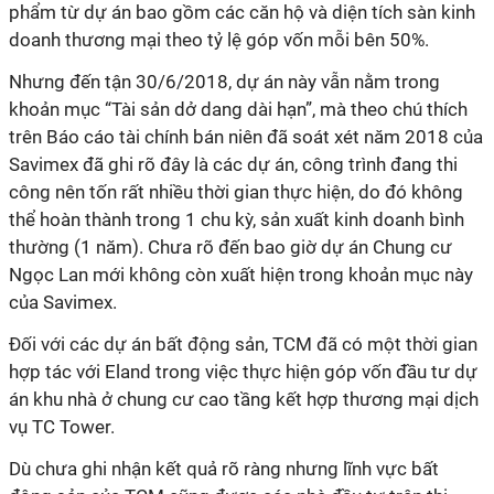
phẩm từ dự án bao gồm các căn hộ và diện tích sàn kinh
doanh thương mại theo tỷ lệ góp vốn mỗi bên 50%.
Nhưng đến tận 30/6/2018, dự án này vẫn nằm trong
khoản mục “Tài sản dở dang dài hạn”, mà theo chú thích
trên Báo cáo tài chính bán niên đã soát xét năm 2018 của
Savimex đã ghi rõ đây là các dự án, công trình đang thi
công nên tốn rất nhiều thời gian thực hiện, do đó không
thể hoàn thành trong 1 chu kỳ, sản xuất kinh doanh bình
thường (1 năm). Chưa rõ đến bao giờ dự án Chung cư
Ngọc Lan mới không còn xuất hiện trong khoản mục này
của Savimex.
Đối với các dự án bất động sản, TCM đã có một thời gian
hợp tác với Eland trong việc thực hiện góp vốn đầu tư dự
án khu nhà ở chung cư cao tầng kết hợp thương mại dịch
vụ TC Tower.
Dù chưa ghi nhận kết quả rõ ràng nhưng lĩnh vực bất