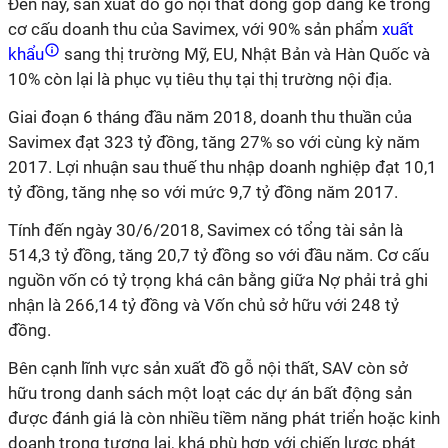
Đến nay, sản xuất đồ gỗ nội thất đóng góp đáng kể trong
cơ cấu doanh thu của Savimex, với 90% sản phẩm
xuất
khẩu
sang thị trường Mỹ, EU, Nhật Bản và Hàn Quốc và
10% còn lại là phục vụ tiêu thụ tại thị trường nội địa.
Giai đoạn 6 tháng đầu năm 2018, doanh thu thuần của
Savimex đạt 323 tỷ đồng, tăng 27% so với cùng kỳ năm
2017. Lợi nhuận sau thuế thu nhập doanh nghiệp đạt 10,1
tỷ đồng, tăng nhẹ so với mức 9,7 tỷ đồng năm 2017.
Tính đến ngày 30/6/2018, Savimex có tổng tài sản là
514,3 tỷ đồng, tăng 20,7 tỷ đồng so với đầu năm. Cơ cấu
nguồn vốn có tỷ trọng khá cân bằng giữa Nợ phải trả ghi
nhận là 266,14 tỷ đồng và Vốn chủ sở hữu với 248 tỷ
đồng.
Bên cạnh lĩnh vực sản xuất đồ gỗ nội thất, SAV còn sở
hữu trong danh sách một loạt các dự án bất động sản
được đánh giá là còn nhiều tiềm năng phát triển hoặc kinh
doanh trong tương lai, khá phù hợp với chiến lược phát