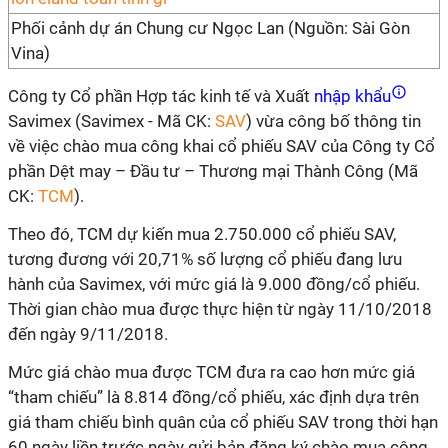
Phối cảnh dự án Chung cư Ngọc Lan (Nguồn: Sài Gòn
Vina)
Công ty Cổ phần Hợp tác kinh tế và Xuất
nhập khẩu
Savimex (Savimex - Mã CK:
SAV
) vừa công bố thông tin
về việc chào mua công khai cổ phiếu SAV của Công ty Cổ
phần Dệt may – Đầu tư – Thương mại Thành Công (Mã
CK:
TCM
).
Theo đó, TCM dự kiến mua 2.750.000 cổ phiếu SAV,
tương đương với 20,71% số lượng cổ phiếu đang lưu
hành của Savimex, với mức giá là 9.000 đồng/cổ phiếu.
Thời gian chào mua được thực hiện từ ngày 11/10/2018
đến ngày 9/11/2018.
Mức giá chào mua được TCM đưa ra cao hơn mức giá
“tham chiếu” là 8.814 đồng/cổ phiếu, xác định dựa trên
giá tham chiếu bình quân của cổ phiếu SAV trong thời hạn
60 ngày liền trước ngày gửi bản đăng ký chào mua công