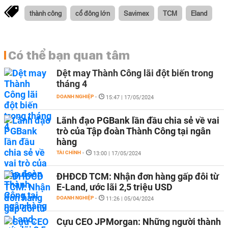
thành công
cổ đông lớn
Savimex
TCM
Eland
Có thể bạn quan tâm
Dệt may Thành Công lãi đột biến trong
tháng 4
DOANH NGHIỆP
-
15:47 | 17/05/2024
Lãnh đạo PGBank lần đầu chia sẻ về vai
trò của Tập đoàn Thành Công tại ngân
hàng
TÀI CHÍNH
-
13:00 | 17/05/2024
ĐHĐCĐ TCM: Nhận đơn hàng gấp đôi từ
E-Land, ước lãi 2,5 triệu USD
DOANH NGHIỆP
-
11:26 | 05/04/2024
Cựu CEO JPMorgan: Những người thành