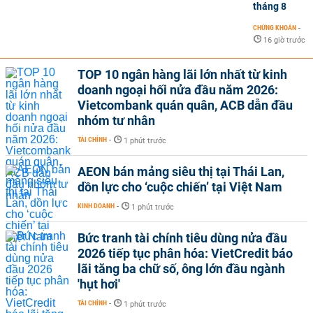
tháng 8
CHỨNG KHOÁN
-
16 giờ trước
TOP 10 ngân hàng lãi lớn nhất từ kinh
doanh ngoại hối nửa đầu năm 2026:
Vietcombank quán quân, ACB dẫn đầu
nhóm tư nhân
TÀI CHÍNH
-
1 phút trước
AEON bán mảng siêu thị tại Thái Lan,
dồn lực cho ‘cuộc chiến’ tại Việt Nam
KINH DOANH
-
1 phút trước
Bức tranh tài chính tiêu dùng nửa đầu
2026 tiếp tục phân hóa: VietCredit báo
lãi tăng ba chữ số, ông lớn đầu ngành
'hụt hơi'
TÀI CHÍNH
-
1 phút trước