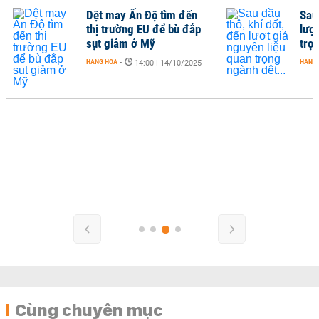
Dệt may Ấn Độ tìm đến
Sau 
thị trường EU để bù đắp
lượ
sụt giảm ở Mỹ
trọn
HÀNG HÓA
-
HÀNG
14:00 | 14/10/2025
Cùng chuyên mục