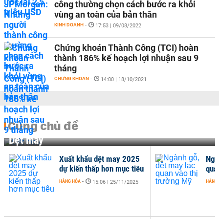
công thường chọn cách bước ra khỏi
vùng an toàn của bản thân
KINH DOANH
-
17:53 | 09/08/2022
Chứng khoán Thành Công (TCI) hoàn
thành 186% kế hoạch lợi nhuận sau 9
tháng
CHỨNG KHOÁN
-
14:00 | 18/10/2021
Cùng chủ đề
Dệt may
Xuất khẩu dệt may 2025
Ngà
dự kiến thấp hơn mục tiêu
qua
HÀNG HÓA
-
HÀNG
15:06 | 25/11/2025