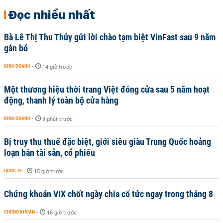
Đọc nhiều nhất
Bà Lê Thị Thu Thủy gửi lời chào tạm biệt VinFast sau 9 năm
gắn bó
KINH DOANH
-
14 giờ trước
Một thương hiệu thời trang Việt đóng cửa sau 5 năm hoạt
động, thanh lý toàn bộ cửa hàng
KINH DOANH
-
9 phút trước
Bị truy thu thuế đặc biệt, giới siêu giàu Trung Quốc hoảng
loạn bán tài sản, cổ phiếu
QUỐC TẾ
-
15 giờ trước
Chứng khoán VIX chốt ngày chia cổ tức ngay trong tháng 8
CHỨNG KHOÁN
-
16 giờ trước