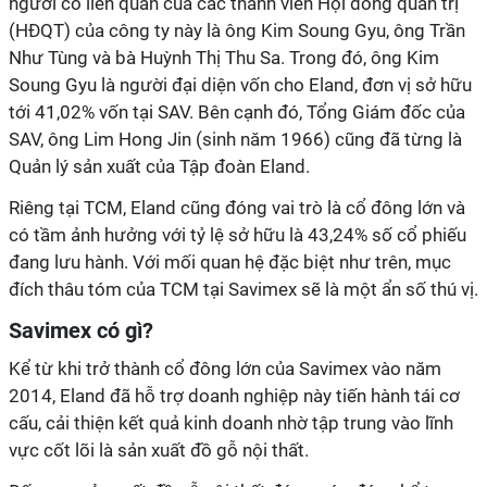
người có liên quan của các thành viên Hội đồng quản trị
(HĐQT) của công ty này là ông Kim Soung Gyu, ông Trần
Như Tùng và bà Huỳnh Thị Thu Sa. Trong đó, ông Kim
Soung Gyu là người đại diện vốn cho Eland, đơn vị sở hữu
tới 41,02% vốn tại SAV. Bên cạnh đó, Tổng Giám đốc của
SAV, ông Lim Hong Jin (sinh năm 1966) cũng đã từng là
Quản lý sản xuất của Tập đoàn Eland.
Riêng tại TCM, Eland cũng đóng vai trò là cổ đông lớn và
có tầm ảnh hưởng với tỷ lệ sở hữu là 43,24% số cổ phiếu
đang lưu hành. Với mối quan hệ đặc biệt như trên, mục
đích thâu tóm của TCM tại Savimex sẽ là một ẩn số thú vị.
Savimex có gì?
Kể từ khi trở thành cổ đông lớn của Savimex vào năm
2014, Eland đã hỗ trợ doanh nghiệp này tiến hành tái cơ
cấu, cải thiện kết quả kinh doanh nhờ tập trung vào lĩnh
vực cốt lõi là sản xuất đồ gỗ nội thất.