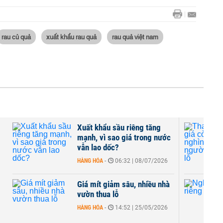
rau củ quả
xuất khẩu rau quả
rau quả việt nam
Xuất khẩu sầu riêng tăng
mạnh, vì sao giá trong nước
vẫn lao dốc?
HÀNG HÓA
-
06:32 | 08/07/2026
Giá mít giảm sâu, nhiều nhà
vườn thua lỗ
HÀNG HÓA
-
14:52 | 25/05/2026