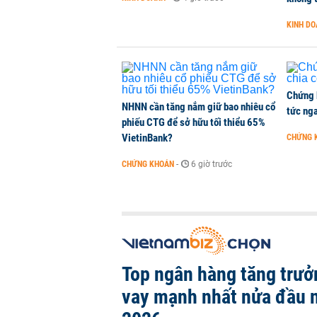
KINH D
TikToker Khánh Sky, Vua Quạt, Hồ
KINH DOANH
-
2 giờ trước
Chứng 
NHNN cần tăng nắm giữ bao nhiêu cổ
tức nga
phiếu CTG để sở hữu tối thiểu 65%
VietinBank?
CHỨNG 
CHỨNG KHOÁN
-
6 giờ trước
Top ngân hàng tăng trưở
vay mạnh nhất nửa đầu