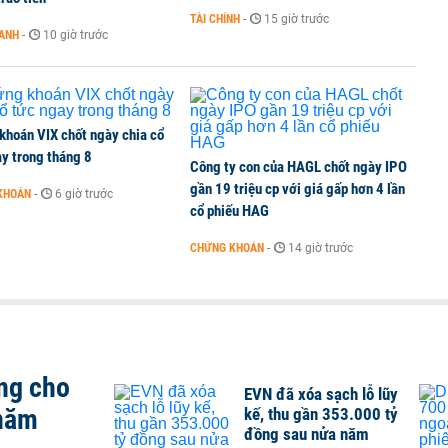
TÀI CHÍNH
-
15 giờ trước
OANH
-
10 giờ trước
 Văn Khoa bị khởi tố
khoán VIX chốt ngày chia cổ
y trong tháng 8
Công ty con của HAGL chốt ngày IPO
gần 19 triệu cp với giá gấp hơn 4 lần
KHOÁN
-
6 giờ trước
cổ phiếu HAG
CHỨNG KHOÁN
-
14 giờ trước
ng cho
EVN đã xóa sạch lỗ lũy
 năm
kế, thu gần 353.000 tỷ
đồng sau nửa năm