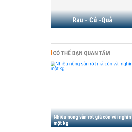
Rau - Củ -Quả
CÓ THỂ BẠN QUAN TÂM
Nhiều nông sản rớt giá còn vài nghì
một kg