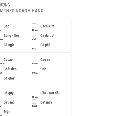
HƯƠNG
IN THEO NGÀNH HÀNG
Bạc
Bạch Kim
Bông - Sợi
Cá da trơn
Cá ngừ
Cà phê
Cacao
Cao su
Chất dẻo
Chè
Da giày
Đá quý
Dầu - Hạt dầu
Dầu mỏ
Dệt may
Điện