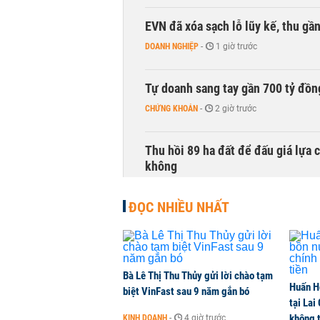
EVN đã xóa sạch lỗ lũy kế, thu g
DOANH NGHIỆP
-
1 giờ trước
Tự doanh sang tay gần 700 tỷ đồn
CHỨNG KHOÁN
-
2 giờ trước
Thu hồi 89 ha đất để đấu giá lựa 
không
NHÀ ĐẤT
-
2 giờ trước
ĐỌC NHIỀU NHẤT
Dòng tiền ngoại bất ngờ trở lại T
CHỨNG KHOÁN
-
2 giờ trước
Bà Lê Thị Thu Thủy gửi lời chào tạm
Huấn H
Kiến nghị đưa người bán hàng onl
biệt VinFast sau 9 năm gắn bó
tại Lai
THỜI SỰ
-
2 giờ trước
không t
KINH DOANH
-
4 giờ trước