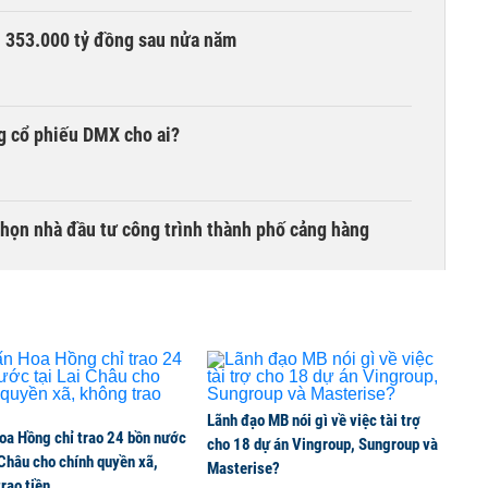
ần 353.000 tỷ đồng sau nửa năm
g cổ phiếu DMX cho ai?
chọn nhà đầu tư công trình thành phố cảng hàng
TCK, ai đã mua vào?
Lãnh đạo MB nói gì về việc tài trợ
oa Hồng chỉ trao 24 bồn nước
ine, lao động công trình đóng BHXH bắt buộc
cho 18 dự án Vingroup, Sungroup và
 Châu cho chính quyền xã,
Masterise?
rao tiền