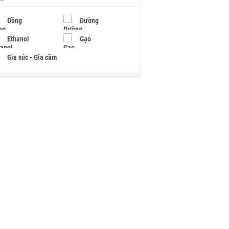
Đồng
Đường
Ethanol
Gạo
Gia súc - Gia cầm
Giấy
Gỗ
Hạt điều
Hồ tiêu - Hạt tiêu
Khí đốt
Kim loại khác
Mắc ca
Muối
Ngũ cốc
Nhựa - Hạt nhựa
Palladium
Phân bón