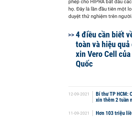
phép cho HIPRA bắt đầu các 
họ. Đây là lần đầu tiên một 
duyệt thử nghiệm trên người
4 điều cần biết v
toàn và hiệu quả
xin Vero Cell của
Quốc
Bí thư TP HCM: C
12-09-2021
xin thêm 2 tuần 
Hơn 103 triệu li
11-09-2021