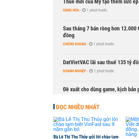
Thuế mới của Mỹ tạo thêm sức ép 
HÀNG HÓA
-
1 phút trước
Sau tháng 7 bán ròng hơn 12.000 
đồng
CHỨNG KHOÁN
-
1 phút trước
DatVietVAC lãi sau thuế 135 tỷ đ
DOANH NGHIỆP
-
1 phút trước
Đề xuất cho dùng game, kịch bản 
TÀI CHÍNH
-
1 phút trước
ĐỌC NHIỀU NHẤT
Chủ tịch HĐQT Khoáng sản Hưng Th
DOANH NGHIỆP
-
1 phút trước
Bà Lê Thị Thu Thủy gửi lời chào tạm