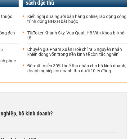
sách đặc thù
9 thuộc
Kiến nghị đưa người bán hàng online, lao động công
trình đóng BHXH bắt buộc
óng đen'
TikToker Khánh Sky, Vua Quạt, Hồ Văn Khoa bị khởi
tố
.5
Chuyên gia Phạm Xuân Hoè chỉ ra 6 nguyên nhân
khiến dòng vốn trong nền kinh tế còn 'tắc nghẽn'
rình phục
Đề xuất miễn 30% thuế thu nhập cho hộ kinh doanh,
doanh nghiệp có doanh thu dưới 10 tỷ đồng
 nghiệp, hộ kinh doanh?