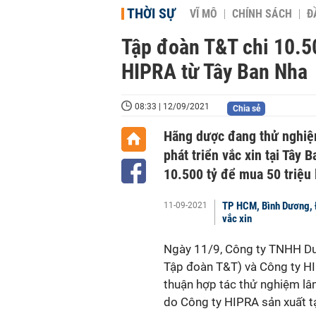
THỜI SỰ
VĨ MÔ
CHÍNH SÁCH
Đ
Tập đoàn T&T chi 10.50
HIPRA từ Tây Ban Nha
08:33 | 12/09/2021
Chia sẻ
Hãng dược đang thử nghiệ
phát triển vắc xin tại Tây 
10.500 tỷ để mua 50 triệu l
TP HCM, Bình Dương, Đ
11-09-2021
vắc xin
Ngày 11/9, Công ty TNHH Dư
Tập đoàn T&T) và Công ty H
thuận hợp tác thử nghiệm l
do Công ty HIPRA sản xuất t