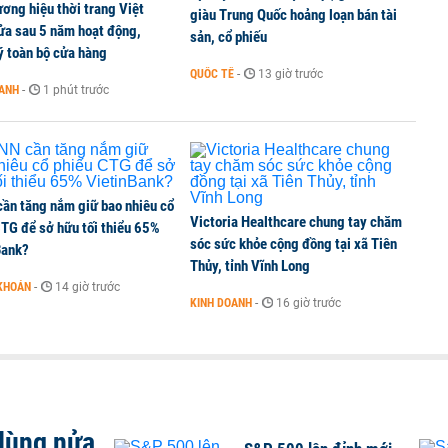
ơng hiệu thời trang Việt
bỗng dưng ‘biến mất’, một công ty khác đã giải thể
giàu Trung Quốc hoảng loạn bán tài
ửa sau 5 năm hoạt động,
sản, cổ phiếu
ý toàn bộ cửa hàng
QUỐC TẾ
-
13 giờ trước
OANH
-
1 phút trước
 chấm dứt hoạt động
ần tăng nắm giữ bao nhiêu cổ
Victoria Healthcare chung tay chăm
CTG để sở hữu tối thiểu 65%
sóc sức khỏe cộng đồng tại xã Tiên
Bank?
Thủy, tỉnh Vĩnh Long
KHOÁN
-
14 giờ trước
KINH DOANH
-
16 giờ trước
 dùng nửa