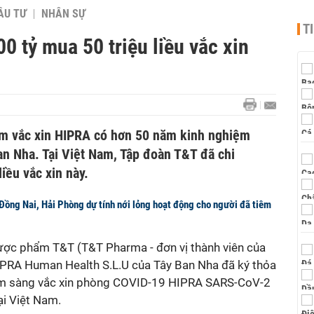
ẦU TƯ
NHÂN SỰ
T
0 tỷ mua 50 triệu liều vắc xin
m vắc xin HIPRA có hơn 50 năm kinh nghiệm
Ban Nha. Tại Việt Nam, Tập đoàn T&T đã chi
iều vắc xin này.
ồng Nai, Hải Phòng dự tính nới lỏng hoạt động cho người đã tiêm
ợc phẩm T&T (T&T Pharma - đơn vị thành viên của
IPRA Human Health S.L.U của Tây Ban Nha đã ký thỏa
âm sàng vắc xin phòng COVID-19 HIPRA SARS-CoV-2
ại Việt Nam.