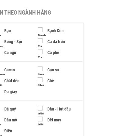
IN THEO NGÀNH HÀNG
Bạc
Bạch Kim
Bông - Sợi
Cá da trơn
Cá ngừ
Cà phê
Cacao
Cao su
Chất dẻo
Chè
Da giày
Đá quý
Dầu - Hạt dầu
Dầu mỏ
Dệt may
Điện