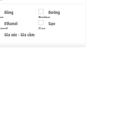
Đồng
Đường
Ethanol
Gạo
Gia súc - Gia cầm
Giấy
Gỗ
Hạt điều
Hồ tiêu - Hạt tiêu
Khí đốt
Kim loại khác
Mắc ca
Muối
Ngũ cốc
Nhựa - Hạt nhựa
Palladium
Phân bón