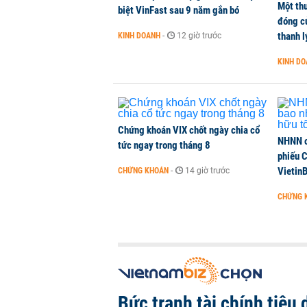
Một thư
Công ty 100 tỷ của Huấn Hoa Hồng 
biệt VinFast sau 9 năm gắn bó
đóng c
KINH DOANH
-
1 phút trước
thanh l
KINH DOANH
-
12 giờ trước
KINH D
Dự án Sheraton Phú Quốc bị buộc
NHÀ ĐẤT
-
1 phút trước
Chứng khoán VIX chốt ngày chia cổ
NHNN c
tức ngay trong tháng 8
phiếu 
Vietin
CHỨNG KHOÁN
-
14 giờ trước
CHỨNG 
Bức tranh tài chính tiêu