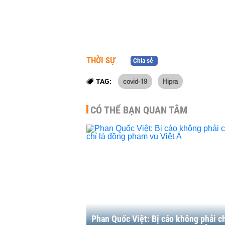
THỜI SỰ
Chia sẻ
covid-19
Hipra
TAG:
CÓ THỂ BẠN QUAN TÂM
Phan Quốc Việt: Bị cáo không phải c