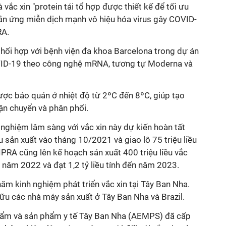
à
vắc xin
"protein tái tổ hợp được thiết kế để tối ưu
hản ứng miễn dịch mạnh vô hiệu hóa virus gây COVID-
RA.
hối hợp với bệnh viện đa khoa Barcelona trong dự án
OVID-19 theo công nghệ mRNA, tương tự Moderna và
c bảo quản ở nhiệt độ từ 2ºC đến 8ºC, giúp tạo
vận chuyển và phân phối.
nghiệm lâm sàng với vắc xin này dự kiến hoàn tất
u sản xuất vào tháng 10/2021 và giao lô 75 triệu liều
IPRA cũng lên kế hoạch sản xuất 400 triệu liều vắc
năm 2022 và đạt 1,2 tỷ liều tính đến năm 2023.
ăm kinh nghiệm phát triển vắc xin tại Tây Ban Nha.
u các nhà máy sản xuất ở Tây Ban Nha và Brazil.
ẩm và sản phẩm y tế Tây Ban Nha (AEMPS) đã cấp