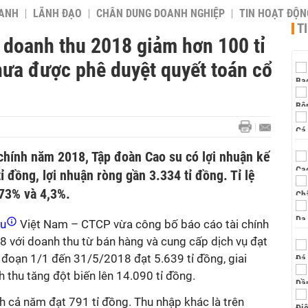
OANH
LÃNH ĐẠO
CHÂN DUNG DOANH NGHIỆP
TIN HOẠT ĐỘN
T
 doanh thu 2018 giảm hơn 100 tỉ
hưa được phê duyệt quyết toán cổ
 chính năm 2018, Tập đoàn Cao su có lợi nhuận kế
ỉ đồng, lợi nhuận ròng gần 3.334 tỉ đồng. Tỉ lệ
,73% và 4,3%.
su
Việt Nam – CTCP vừa công bố báo cáo tài chính
 với doanh thu từ bán hàng và cung cấp dịch vụ đạt
i đoạn 1/1 đến 31/5/2018 đạt 5.639 tỉ đồng, giai
thu tăng đột biến lên 14.090 tỉ đồng.
h cả năm đạt 791 tỉ đồng. Thu nhập khác là trên