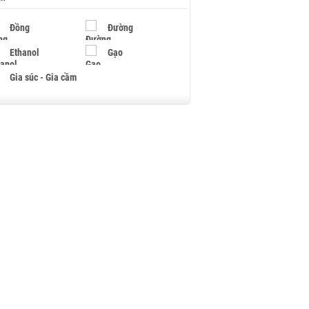
Đồng
Đường
Ethanol
Gạo
Gia súc - Gia cầm
Giấy
Gỗ
Hạt điều
Hồ tiêu - Hạt tiêu
Khí đốt
Kim loại khác
Mắc ca
Muối
Ngũ cốc
Nhựa - Hạt nhựa
Palladium
Phân bón