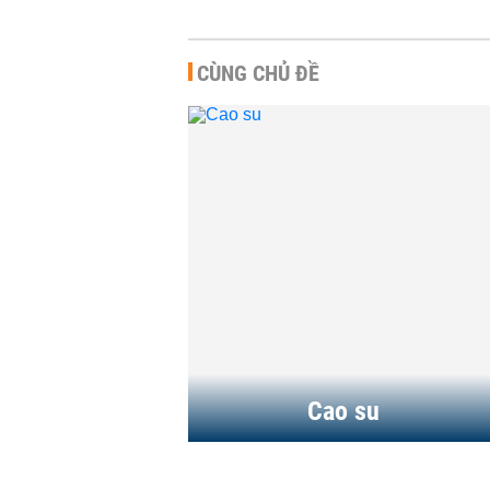
CÙNG CHỦ ĐỀ
Giá cao su hôm nay 6/8:
Nhật Bản biến động nhẹ khi
lo ngại nguồn cung...
HÀNG HÓA
-
43 phút trước
Giá cao su hôm nay 5/8:
Tăng theo đà hồi phục
HÀNG HÓA
-
07:24 | 05/08/2026
Cao su