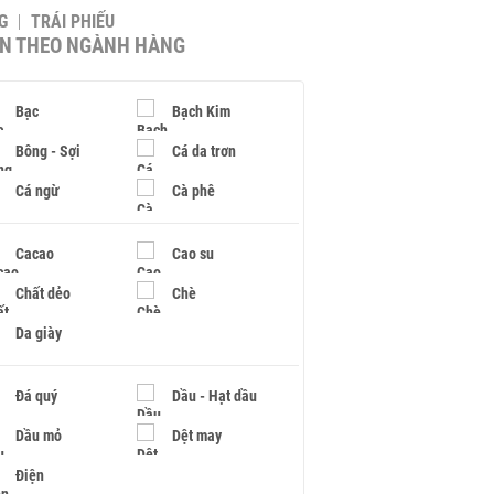
G
TRÁI PHIẾU
IN THEO NGÀNH HÀNG
Bạc
Bạch Kim
Bông - Sợi
Cá da trơn
Cá ngừ
Cà phê
Cacao
Cao su
Chất dẻo
Chè
Da giày
Đá quý
Dầu - Hạt dầu
Dầu mỏ
Dệt may
Điện