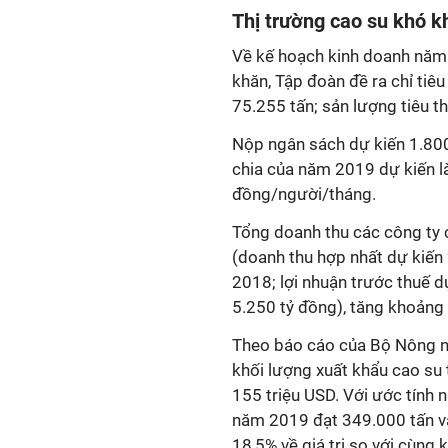
Thị trường cao su khó k
Về kế hoạch kinh doanh năm 
khăn, Tập đoàn đề ra chỉ tiê
75.255 tấn; sản lượng tiêu t
Nộp ngân sách dự kiến 1.80
chia của năm 2019 dự kiến là 
đồng/người/tháng.
Tổng doanh thu các công ty 
(doanh thu hợp nhất dự kiến 
2018; lợi nhuận trước thuế d
5.250 tỷ đồng), tăng khoảng
Theo báo cáo của Bộ Nông ng
khối lượng xuất khẩu cao su
155 triệu USD. Với ước tính n
năm 2019 đạt 349.000 tấn và
18,5% về giá trị so với cùng 