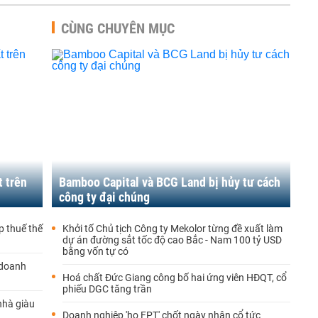
CÙNG CHUYÊN MỤC
t trên
Bamboo Capital và BCG Land bị hủy tư cách
công ty đại chúng
p thuế thế
Khởi tố Chủ tịch Công ty Mekolor từng đề xuất làm
dự án đường sắt tốc độ cao Bắc - Nam 100 tỷ USD
bằng vốn tự có
 doanh
Hoá chất Đức Giang công bố hai ứng viên HĐQT, cổ
phiếu DGC tăng trần
nhà giàu
Doanh nghiệp 'họ FPT' chốt ngày nhận cổ tức