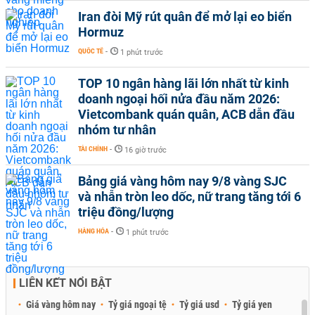
Iran đòi Mỹ rút quân để mở lại eo biển
Hormuz
QUỐC TẾ
-
1 phút trước
TOP 10 ngân hàng lãi lớn nhất từ kinh
doanh ngoại hối nửa đầu năm 2026:
Vietcombank quán quân, ACB dẫn đầu
nhóm tư nhân
TÀI CHÍNH
-
16 giờ trước
Bảng giá vàng hôm nay 9/8 vàng SJC
và nhẫn tròn leo dốc, nữ trang tăng tới 6
triệu đồng/lượng
HÀNG HÓA
-
1 phút trước
LIÊN KẾT NỔI BẬT
Giá vàng hôm nay
Tỷ giá ngoại tệ
Tỷ giá usd
Tỷ giá yen