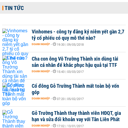
TIN TỨC
Vinhomes - công ty đăng ký niêm yết gần 2,7
tỷ cổ phiếu có quy mô thế nào?
DOANH NGHIỆP
-
19:30 | 09/05/2018
Cha con ông Võ Trường Thành xin dùng tài
sản cá nhân để khắc phục hậu quả tại TTF
DOANH NGHIỆP
-
15:43 | 03/03/2017
Cổ đông Gỗ Trường Thành mất toàn bộ vốn
góp
DOANH NGHIỆP
-
07:20 | 05/02/2017
Gỗ Trường Thành thay thành viên HĐQT, gia
hạn và sửa đổi khoản vay với Tân Liên Phát
DOANH NGHIỆP
-
17:02 | 13/01/2017