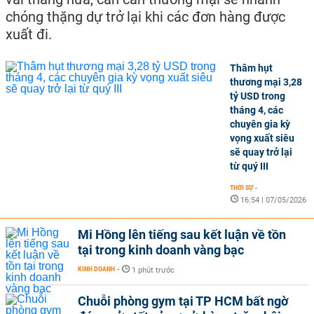
chóng thặng dự trở lại khi các đơn hàng được
xuất đi.
Thâm hụt
thương mại 3,28
tỷ USD trong
tháng 4, các
chuyên gia kỳ
vọng xuất siêu
sẽ quay trở lại
từ quý III
THỜI SỰ
-
16:54 | 07/05/2026
Mi Hồng lên tiếng sau kết luận về tồn
tại trong kinh doanh vàng bạc
KINH DOANH
-
1 phút trước
Chuỗi phòng gym tại TP HCM bất ngờ