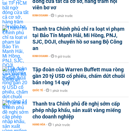
đóng cửa tất cả cơ sở, hàng trăm hội
viên bơ vơ
KINH DOANH
-
1 phút trước
Thanh tra Chính phủ chỉ ra loạt vi phạm
tại Bảo Tín Mạnh Hải, Mi Hồng, PNJ,
SJC, DOJI, chuyển hồ sơ sang Bộ Công
an
KINH DOANH
-
9 giờ trước
Tập đoàn của Warren Buffett mua ròng
gần 20 tỷ USD cổ phiếu, chấm dứt chuỗi
bán ròng 14 quý
QUỐC TẾ
-
1 phút trước
Thanh tra Chính phủ đề nghị sớm cấp
phép nhập khẩu, sản xuất vàng miếng
cho doanh nghiệp
HÀNG HÓA
-
1 phút trước