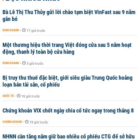
Bà Lê Thị Thu Thủy gửi lời chào tạm biệt VinFast sau 9 năm
gắn bó
KINH DOANH
-
17 giờ trước
Một thương hiệu thời trang Việt đóng cửa sau 5 năm hoạt
động, thanh lý toàn bộ cửa hàng
KINH DOANH
-
3 giờ trước
Bị truy thu thuế đặc biệt, giới siêu giàu Trung Quốc hoảng
loạn bán tài sản, cổ phiếu
QUỐC TẾ
-
18 giờ trước
Chứng khoán VIX chốt ngày chia cổ tức ngay trong tháng 8
CHỨNG KHOÁN
-
19 giờ trước
NHNN cần tăng nắm giữ bao nhiêu cổ phiếu CTG để sở hữu