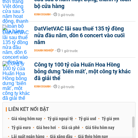
bộ cửa hàng
KINH DOANH
-
3 giờ trước
DatVietVAC lãi sau thuế 135 tỷ đồng
nửa đầu năm, dồn 6 concert vào cuối
năm
DOANH NGHIỆP
-
1 giờ trước
Công ty 100 tỷ của Huấn Hoa Hồng
bỗng dưng ‘biến mất’, một công ty khác
đã giải thể
KINH DOANH
-
2 giờ trước
LIÊN KẾT NỔI BẬT
Giá vàng hôm nay
Tỷ giá ngoại tệ
Tỷ giá usd
Tỷ giá yen
Tỷ giá euro
Giá heo hơi
Giá cà phê
Giá tiêu hôm nay
Lãi suất ngân hàng
Giá xăng dầu
Giá thép hôm nay