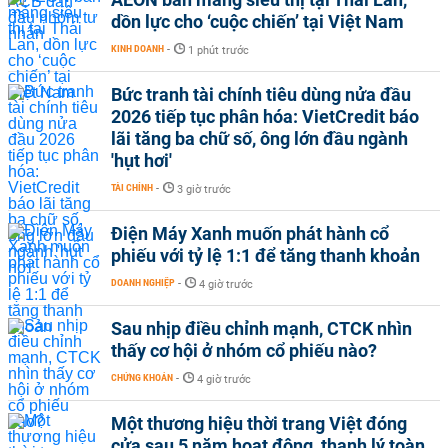
dồn lực cho ‘cuộc chiến’ tại Việt Nam
KINH DOANH
-
1 phút trước
Bức tranh tài chính tiêu dùng nửa đầu
2026 tiếp tục phân hóa: VietCredit báo
lãi tăng ba chữ số, ông lớn đầu ngành
'hụt hơi'
TÀI CHÍNH
-
3 giờ trước
Điện Máy Xanh muốn phát hành cổ
phiếu với tỷ lệ 1:1 để tăng thanh khoản
DOANH NGHIỆP
-
4 giờ trước
Sau nhịp điều chỉnh mạnh, CTCK nhìn
thấy cơ hội ở nhóm cổ phiếu nào?
CHỨNG KHOÁN
-
4 giờ trước
Một thương hiệu thời trang Việt đóng
cửa sau 5 năm hoạt động, thanh lý toàn