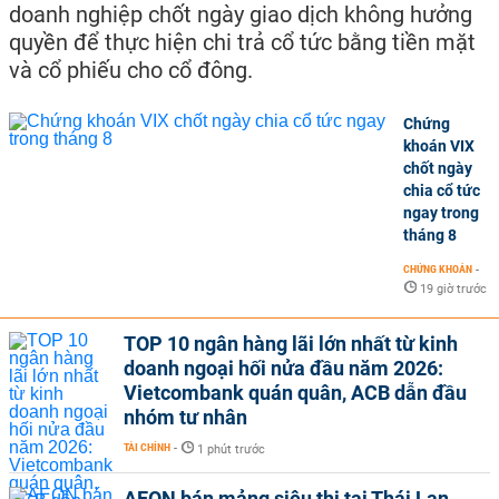
doanh nghiệp chốt ngày giao dịch không hưởng
quyền để thực hiện chi trả cổ tức bằng tiền mặt
và cổ phiếu cho cổ đông.
Chứng
khoán VIX
chốt ngày
chia cổ tức
ngay trong
tháng 8
CHỨNG KHOÁN
-
19 giờ trước
TOP 10 ngân hàng lãi lớn nhất từ kinh
doanh ngoại hối nửa đầu năm 2026:
Vietcombank quán quân, ACB dẫn đầu
nhóm tư nhân
TÀI CHÍNH
-
1 phút trước
AEON bán mảng siêu thị tại Thái Lan,