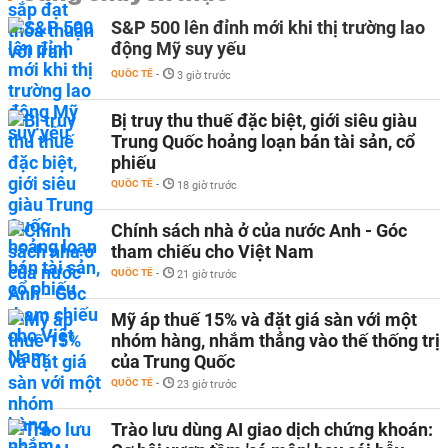
S&P 500 lên đỉnh mới khi thị trường lao
động Mỹ suy yếu
QUỐC TẾ
-
3 giờ trước
Bị truy thu thuế đặc biệt, giới siêu giàu
Trung Quốc hoảng loạn bán tài sản, cổ
phiếu
QUỐC TẾ
-
18 giờ trước
Chính sách nhà ở của nước Anh - Góc
tham chiếu cho Việt Nam
QUỐC TẾ
-
21 giờ trước
Mỹ áp thuế 15% và đặt giá sàn với một
nhóm hàng, nhắm thẳng vào thế thống trị
của Trung Quốc
QUỐC TẾ
-
23 giờ trước
Trào lưu dùng AI giao dịch chứng khoán: