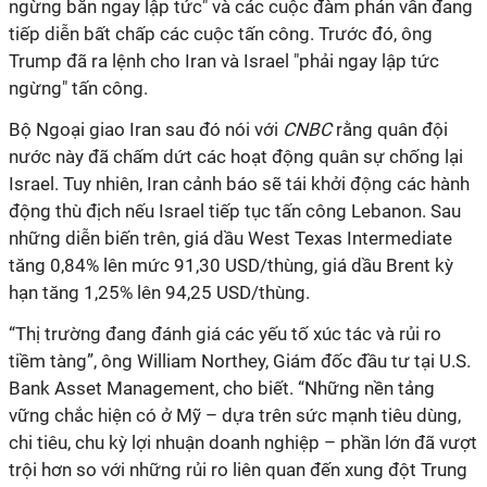
ngừng bắn ngay lập tức" và các cuộc đàm phán vẫn đang
tiếp diễn bất chấp các cuộc tấn công. Trước đó, ông
Trump đã ra lệnh cho Iran và Israel "phải ngay lập tức
ngừng" tấn công.
Bộ Ngoại giao Iran sau đó nói với
CNBC
rằng quân đội
nước này đã chấm dứt các hoạt động quân sự chống lại
Israel. Tuy nhiên, Iran cảnh báo sẽ tái khởi động các hành
động thù địch nếu Israel tiếp tục tấn công Lebanon. Sau
những diễn biến trên, giá dầu West Texas Intermediate
tăng 0,84% lên mức 91,30 USD/thùng, giá dầu Brent kỳ
hạn tăng 1,25% lên 94,25 USD/thùng.
“Thị trường đang đánh giá các yếu tố xúc tác và rủi ro
tiềm tàng”, ông William Northey, Giám đốc đầu tư tại U.S.
Bank Asset Management, cho biết. “Những nền tảng
vững chắc hiện có ở Mỹ – dựa trên sức mạnh tiêu dùng,
chi tiêu, chu kỳ lợi nhuận doanh nghiệp – phần lớn đã vượt
trội hơn so với những rủi ro liên quan đến xung đột Trung