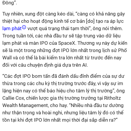
Đông”.
Tuy nhiên, xung đột càng kéo dài, “càng có khả năng gây
thiệt hại cho hoạt động kinh tế cơ bản [do] tạo ra áp lực
lạm phát
vượt quá trạng thái tạm thời”, ông nói thêm.
Trong tuần tới, các nhà đầu tư sẽ tập trung vào dữ liệu
lạm phát và màn IPO của SpaceX. Thương vụ này dự kiến ​​
sẽ là một trong những đợt IPO lớn nhất trong lịch sử Phố
Wall và có thể là bài kiểm tra lớn nhất từ ​​trước đến nay
đối với câu chuyện định giá dựa trên AI.
“Các đợt IPO bom tấn đã đánh dấu đỉnh điểm của sự dư
thừa trong các chu kỳ thị trường trước đây, vì vậy sự im
lặng hiện nay có thể báo hiệu cho tâm lý thị trường”, ông
Callie Cox, chiến lược gia thị trường trưởng tại Ritholtz
Wealth Management, cho hay. “Nhiều nhà đầu tư dường
như thận trọng và hoài nghi, nhưng liệu tâm lý đó có thể
tồn tại khi đợt IPO lớn nhất mọi thời đại sắp diễn ra?”