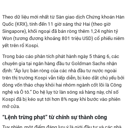
Theo dữ liệu mới nhất từ Sàn giao dịch Chứng khoán Hàn
Quốc (KRX), tính đến 11 giờ sáng thứ Hai (theo giờ
Singapore), khối ngoại đã bán ròng thêm 1,24 nghìn tỷ
Won (tương đương khoảng 801 triệu USD) cổ phiếu niêm
yết trên rổ Kospi.
Trong báo cáo phân tích phát hành ngày 5 tháng 6, các
chuyên gia tại ngân hàng đầu tư Goldman Sachs nhận
định: “Áp lực bán ròng của các nhà đầu tư nước ngoài
trên thị trường Kospi vẫn tiếp diễn, bị kéo dắt chủ yếu bởi
dòng vốn tháo chạy khỏi hai nhóm ngành cốt lõi là Công
nghệ và Ô tô.” Do hệ lụy từ làn sóng xả hàng này, chỉ số
Kospi đã bị kéo sụt tới hơn 8% ngay khi bước vào phiên
mở cửa.
“Lệnh trừng phạt” từ chính sự thành công
Tuy nhiên, một điểm đáng lưu ý là giới đầu tư và các nhà