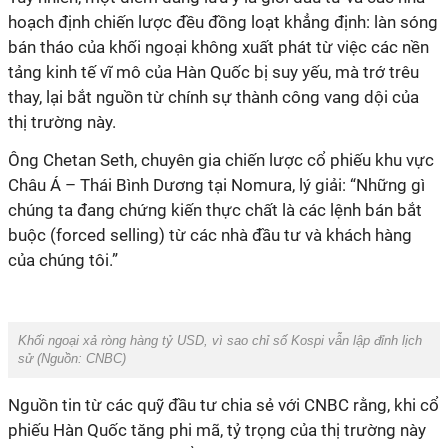
hoạch định chiến lược đều đồng loạt khẳng định: làn sóng
bán tháo của khối ngoại không xuất phát từ việc các nền
tảng kinh tế vĩ mô của Hàn Quốc bị suy yếu, mà trớ trêu
thay, lại bắt nguồn từ chính sự thành công vang dội của
thị trường này.
Ông Chetan Seth, chuyên gia chiến lược cổ phiếu khu vực
Châu Á – Thái Bình Dương tại Nomura, lý giải: “Những gì
chúng ta đang chứng kiến thực chất là các lệnh bán bắt
buộc (forced selling) từ các nhà đầu tư và khách hàng
của chúng tôi.”
Khối ngoại xả ròng hàng tỷ USD, vì sao chỉ số Kospi vẫn lập đỉnh lịch
sử (Nguồn: CNBC)
Nguồn tin từ các quỹ đầu tư chia sẻ với CNBC rằng, khi cổ
phiếu Hàn Quốc tăng phi mã, tỷ trọng của thị trường này