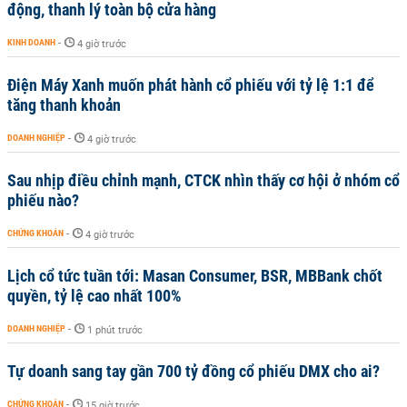
động, thanh lý toàn bộ cửa hàng
KINH DOANH
-
4 giờ trước
Điện Máy Xanh muốn phát hành cổ phiếu với tỷ lệ 1:1 để
tăng thanh khoản
DOANH NGHIỆP
-
4 giờ trước
Sau nhịp điều chỉnh mạnh, CTCK nhìn thấy cơ hội ở nhóm cổ
phiếu nào?
CHỨNG KHOÁN
-
4 giờ trước
Lịch cổ tức tuần tới: Masan Consumer, BSR, MBBank chốt
quyền, tỷ lệ cao nhất 100%
DOANH NGHIỆP
-
1 phút trước
Tự doanh sang tay gần 700 tỷ đồng cổ phiếu DMX cho ai?
CHỨNG KHOÁN
-
15 giờ trước