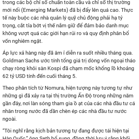
trong các bộ chỉ số chuẩn toàn cầu và chỉ số thị trường
mới nổi (Emerging Markets) đã bị đẩy lên quá cao. Thực
tế này buộc các nhà quản lý quỹ chủ động phải hạ tỷ
trọng, cắt tỉa bớt vị thế nắm giữ để đảm bảo danh mục
không vượt quá các giới hạn rủi ro và quy định phân bổ
vốn nghiêm ngặt.
Áp lực xả hàng này đã âm ỉ diễn ra suốt nhiều tháng qua.
Goldman Sachs ước tính tổng giá trị dòng vốn ngoại tháo
chạy ròng khỏi sàn Kospi đã chạm mốc khổng lồ khoảng
62 tỷ USD tính đến cuối tháng 5.
Theo phân tích từ Nomura, hiện tượng này tương tự như
những gì đã xảy ra tại thị trường Ấn Độ trong những năm
gần đây, nơi làn sóng tham gia ồ ạt của các nhà đầu tư cá
nhân trong nước đã dần chèn ép các nhà đầu tư nước
ngoài.
“Tôi nghĩ rằng kịch bản tương tự đang được tái hiện tại
Hàn Quốc,” ông Seth bổ sung, đồng thời lưu ý rằng khối