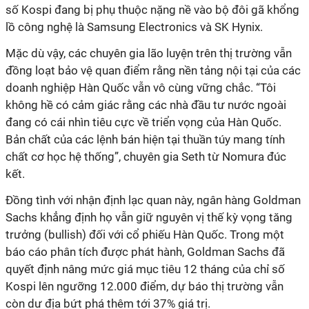
số Kospi đang bị phụ thuộc nặng nề vào bộ đôi gã khổng
lồ công nghệ là Samsung Electronics và SK Hynix.
Mặc dù vậy, các chuyên gia lão luyện trên thị trường vẫn
đồng loạt bảo vệ quan điểm rằng nền tảng nội tại của các
doanh nghiệp Hàn Quốc vẫn vô cùng vững chắc. “Tôi
không hề có cảm giác rằng các nhà đầu tư nước ngoài
đang có cái nhìn tiêu cực về triển vọng của Hàn Quốc.
Bản chất của các lệnh bán hiện tại thuần túy mang tính
chất cơ học hệ thống”, chuyên gia Seth từ Nomura đúc
kết.
Đồng tình với nhận định lạc quan này, ngân hàng Goldman
Sachs khẳng định họ vẫn giữ nguyên vị thế kỳ vọng tăng
trưởng (bullish) đối với cổ phiếu Hàn Quốc. Trong một
báo cáo phân tích được phát hành, Goldman Sachs đã
quyết định nâng mức giá mục tiêu 12 tháng của chỉ số
Kospi lên ngưỡng 12.000 điểm, dự báo thị trường vẫn
còn dư địa bứt phá thêm tới 37% giá trị.