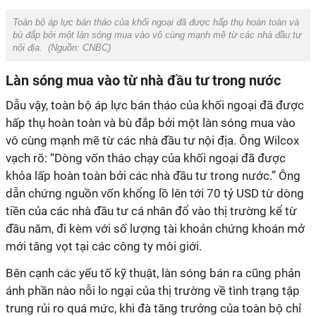
Toàn bộ áp lực bán tháo của khối ngoại đã được hấp thụ hoàn toàn và
bù đắp bởi một làn sóng mua vào vô cùng mạnh mẽ từ các nhà đầu tư
nội địa. (Nguồn: CNBC)
Làn sóng mua vào từ nhà đầu tư trong nước
Dẫu vậy, toàn bộ áp lực bán tháo của khối ngoại đã được
hấp thụ hoàn toàn và bù đắp bởi một làn sóng mua vào
vô cùng mạnh mẽ từ các nhà đầu tư nội địa. Ông Wilcox
vạch rõ: “Dòng vốn tháo chạy của khối ngoại đã được
khỏa lấp hoàn toàn bởi các nhà đầu tư trong nước.” Ông
dẫn chứng nguồn vốn khổng lồ lên tới 70 tỷ USD từ dòng
tiền của các nhà đầu tư cá nhân đổ vào thị trường kể từ
đầu năm, đi kèm với số lượng tài khoản chứng khoán mở
mới tăng vọt tại các công ty môi giới.
Bên cạnh các yếu tố kỹ thuật, làn sóng bán ra cũng phản
ánh phần nào nỗi lo ngại của thị trường về tình trạng tập
trung rủi ro quá mức, khi đà tăng trưởng của toàn bộ chỉ