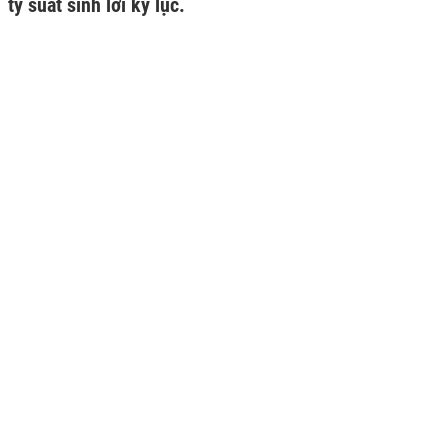
tỷ suất sinh lời kỷ lục.