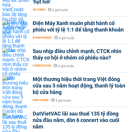
'hụt hơi'
TÀI CHÍNH
-
4 giờ trước
Điện Máy Xanh muốn phát hành cổ
phiếu với tỷ lệ 1:1 để tăng thanh khoản
DOANH NGHIỆP
-
4 giờ trước
Sau nhịp điều chỉnh mạnh, CTCK nhìn
thấy cơ hội ở nhóm cổ phiếu nào?
CHỨNG KHOÁN
-
4 giờ trước
Một thương hiệu thời trang Việt đóng
cửa sau 5 năm hoạt động, thanh lý toàn
bộ cửa hàng
KINH DOANH
-
4 giờ trước
DatVietVAC lãi sau thuế 135 tỷ đồng
nửa đầu năm, dồn 6 concert vào cuối
năm