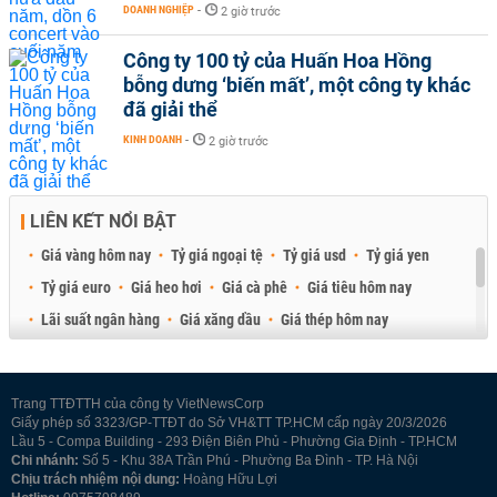
DOANH NGHIỆP
-
2 giờ trước
Công ty 100 tỷ của Huấn Hoa Hồng
bỗng dưng ‘biến mất’, một công ty khác
đã giải thể
KINH DOANH
-
2 giờ trước
LIÊN KẾT NỔI BẬT
Giá vàng hôm nay
Tỷ giá ngoại tệ
Tỷ giá usd
Tỷ giá yen
Tỷ giá euro
Giá heo hơi
Giá cà phê
Giá tiêu hôm nay
Lãi suất ngân hàng
Giá xăng dầu
Giá thép hôm nay
Giá sầu riêng
Giá thịt heo
Giá gạo
Giá cao su
Best Retail Brokers
Diễn đàn đầu tư Việt Nam 2026
Trang TTĐTTH của công ty VietNewsCorp
Giấy phép số 3323/GP-TTĐT do Sở VH&TT TP.HCM cấp ngày 20/3/2026
Lầu 5 - Compa Building - 293 Điện Biên Phủ - Phường Gia Định - TP.HCM
Chi nhánh:
Số 5 - Khu 38A Trần Phú - Phường Ba Đình - TP. Hà Nội
Chịu trách nhiệm nội dung:
Hoàng Hữu Lợi