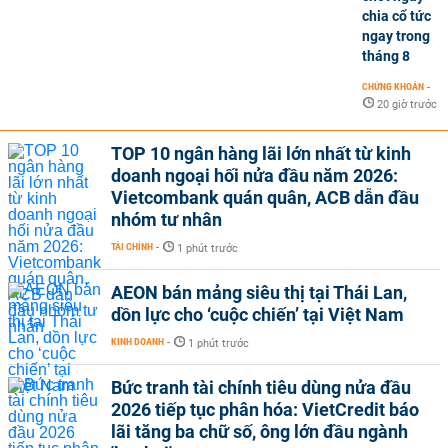
chia cổ tức
ngay trong
tháng 8
CHỨNG KHOÁN
-
20 giờ trước
TOP 10 ngân hàng lãi lớn nhất từ kinh
doanh ngoại hối nửa đầu năm 2026:
Vietcombank quán quân, ACB dẫn đầu
nhóm tư nhân
TÀI CHÍNH
-
1 phút trước
AEON bán mảng siêu thị tại Thái Lan,
dồn lực cho ‘cuộc chiến’ tại Việt Nam
KINH DOANH
-
1 phút trước
Bức tranh tài chính tiêu dùng nửa đầu
2026 tiếp tục phân hóa: VietCredit báo
lãi tăng ba chữ số, ông lớn đầu ngành