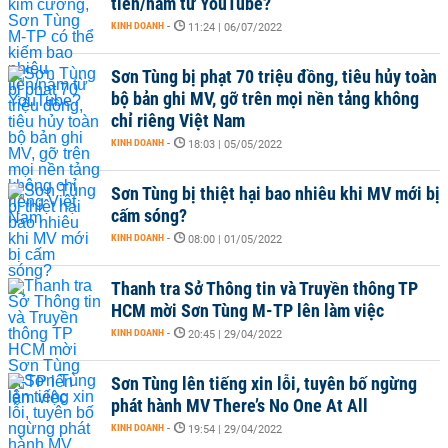
tiền/năm từ YouTube?
KINH DOANH
-
11:24 | 06/07/2022
Sơn Tùng bị phạt 70 triệu đồng, tiêu hủy toàn
bộ bản ghi MV, gỡ trên mọi nền tảng không
chỉ riêng Việt Nam
KINH DOANH
-
18:03 | 05/05/2022
Sơn Tùng bị thiệt hại bao nhiêu khi MV mới bị
cấm sóng?
KINH DOANH
-
08:00 | 01/05/2022
Thanh tra Sở Thông tin và Truyền thông TP
HCM mời Sơn Tùng M-TP lên làm việc
KINH DOANH
-
20:45 | 29/04/2022
Sơn Tùng lên tiếng xin lỗi, tuyên bố ngừng
phát hành MV There’s No One At All
KINH DOANH
-
19:54 | 29/04/2022