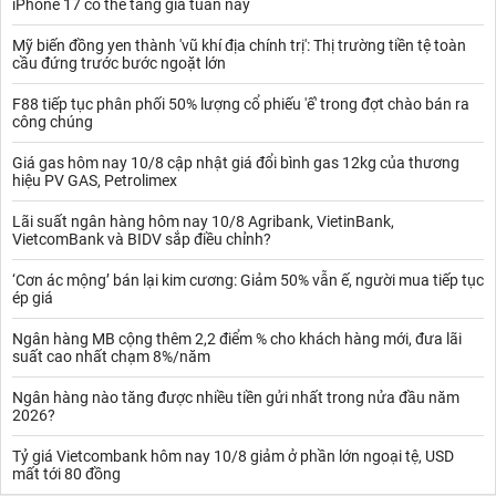
iPhone 17 có thể tăng giá tuần này
Mỹ biến đồng yen thành 'vũ khí địa chính trị': Thị trường tiền tệ toàn
cầu đứng trước bước ngoặt lớn
F88 tiếp tục phân phối 50% lượng cổ phiếu 'ế' trong đợt chào bán ra
công chúng
Giá gas hôm nay 10/8 cập nhật giá đổi bình gas 12kg của thương
hiệu PV GAS, Petrolimex
Lãi suất ngân hàng hôm nay 10/8 Agribank, VietinBank,
VietcomBank và BIDV sắp điều chỉnh?
‘Cơn ác mộng’ bán lại kim cương: Giảm 50% vẫn ế, người mua tiếp tục
ép giá
Ngân hàng MB cộng thêm 2,2 điểm % cho khách hàng mới, đưa lãi
suất cao nhất chạm 8%/năm
Ngân hàng nào tăng được nhiều tiền gửi nhất trong nửa đầu năm
2026?
Tỷ giá Vietcombank hôm nay 10/8 giảm ở phần lớn ngoại tệ, USD
mất tới 80 đồng