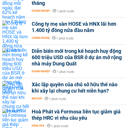
tháng
DOANH NGHIỆP
-
1 phút trước
Công ty mẹ sàn HOSE và HNX lãi hơn
1.400 tỷ đồng nửa đầu năm
CHỨNG KHOÁN
-
1 phút trước
Diễn biến mới trong kế hoạch huy động
600 triệu USD của BSR ở dự án mở rộng
nhà máy Dung Quất
DOANH NGHIỆP
-
1 phút trước
Xác lập quyền của chủ sở hữu thế nào
khi xây lại chung cư hết niên hạn?
NHÀ ĐẤT
-
1 phút trước
Hoà Phát và Formosa liên tục giảm giá
thép HRC vì nhu cầu yếu
HÀNG HÓA
-
1 phút trước