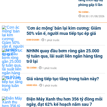
phòng gấp 5 lần
TÀI CHÍNH
-
08:30 | 01/08/2026
‘Cơn ác mộng’ bán lại kim cương: Giảm
50% vẫn ế, người mua tiếp tục ép giá
KINH DOANH
-
1 phút trước
NHNN quay đầu bơm ròng gần 25.000
tỷ tuần qua, lãi suất liên ngân hàng tăng
trở lại
TÀI CHÍNH
-
1 phút trước
Giá vàng tiếp tục tăng trong tuần này?
HÀNG HÓA
-
1 phút trước
Điện Máy Xanh thu hơn 356 tỷ đồng mỗi
ngày, đạt 62% kế hoạch năm sau 7