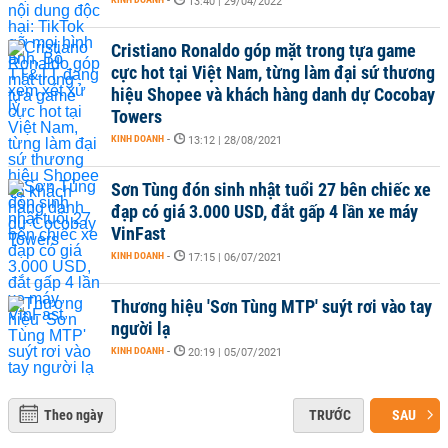
-
13:40 | 29/04/2022
Cristiano Ronaldo góp mặt trong tựa game
cực hot tại Việt Nam, từng làm đại sứ thương
hiệu Shopee và khách hàng danh dự Cocobay
Towers
KINH DOANH
-
13:12 | 28/08/2021
Sơn Tùng đón sinh nhật tuổi 27 bên chiếc xe
đạp có giá 3.000 USD, đắt gấp 4 lần xe máy
VinFast
KINH DOANH
-
17:15 | 06/07/2021
Thương hiệu 'Sơn Tùng MTP' suýt rơi vào tay
người lạ
KINH DOANH
-
20:19 | 05/07/2021
Theo ngày
TRƯỚC
SAU