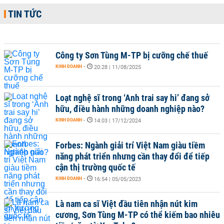
TIN TỨC
Công ty Sơn Tùng M-TP bị cưỡng chế thuế
KINH DOANH
-
20:28 | 11/08/2025
Loạt nghệ sĩ trong ‘Anh trai say hi’ đang sở
hữu, điều hành những doanh nghiệp nào?
KINH DOANH
-
14:03 | 17/12/2024
Forbes: Ngành giải trí Việt Nam giàu tiềm
năng phát triển nhưng cần thay đổi để tiếp
cận thị trường quốc tế
KINH DOANH
-
16:54 | 05/05/2023
Là nam ca sĩ Việt đầu tiên nhận nút kim
cương, Sơn Tùng M-TP có thể kiếm bao nhiêu