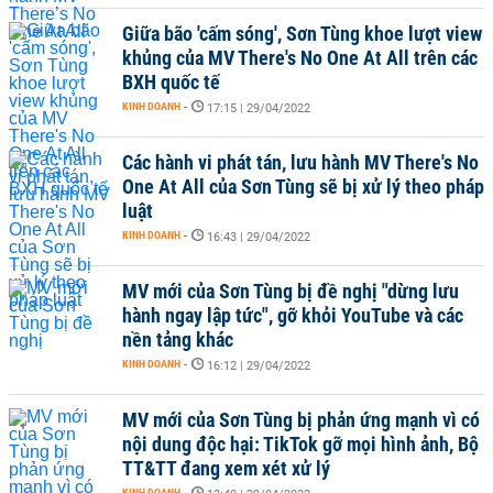
Giữa bão 'cấm sóng', Sơn Tùng khoe lượt view
khủng của MV There's No One At All trên các
BXH quốc tế
KINH DOANH
-
17:15 | 29/04/2022
Các hành vi phát tán, lưu hành MV There's No
One At All của Sơn Tùng sẽ bị xử lý theo pháp
luật
KINH DOANH
-
16:43 | 29/04/2022
MV mới của Sơn Tùng bị đề nghị "dừng lưu
hành ngay lập tức", gỡ khỏi YouTube và các
nền tảng khác
KINH DOANH
-
16:12 | 29/04/2022
MV mới của Sơn Tùng bị phản ứng mạnh vì có
nội dung độc hại: TikTok gỡ mọi hình ảnh, Bộ
TT&TT đang xem xét xử lý
KINH DOANH