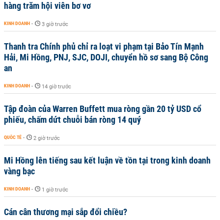
hàng trăm hội viên bơ vơ
KINH DOANH
-
3 giờ trước
Thanh tra Chính phủ chỉ ra loạt vi phạm tại Bảo Tín Mạnh
Hải, Mi Hồng, PNJ, SJC, DOJI, chuyển hồ sơ sang Bộ Công
an
KINH DOANH
-
14 giờ trước
Tập đoàn của Warren Buffett mua ròng gần 20 tỷ USD cổ
phiếu, chấm dứt chuỗi bán ròng 14 quý
QUỐC TẾ
-
2 giờ trước
Mi Hồng lên tiếng sau kết luận về tồn tại trong kinh doanh
vàng bạc
KINH DOANH
-
1 giờ trước
Cán cân thương mại sắp đổi chiều?