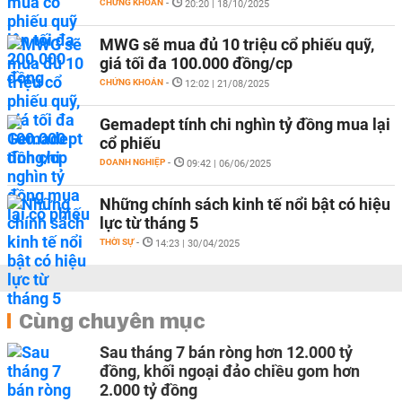
CHỨNG KHOÁN
-
20:20 | 18/10/2025
MWG sẽ mua đủ 10 triệu cổ phiếu quỹ,
giá tối đa 100.000 đồng/cp
CHỨNG KHOÁN
-
12:02 | 21/08/2025
Gemadept tính chi nghìn tỷ đồng mua lại
cổ phiếu
DOANH NGHIỆP
-
09:42 | 06/06/2025
Những chính sách kinh tế nổi bật có hiệu
lực từ tháng 5
THỜI SỰ
-
14:23 | 30/04/2025
Cùng chuyên mục
Sau tháng 7 bán ròng hơn 12.000 tỷ
đồng, khối ngoại đảo chiều gom hơn
2.000 tỷ đồng