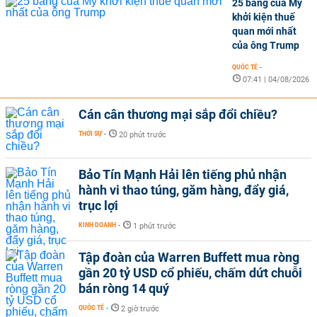
25 bang của Mỹ
khởi kiện thuế
quan mới nhất
của ông Trump
QUỐC TẾ
-
07:41 | 04/08/2026
Cán cân thương mại sắp đổi chiều?
THỜI SỰ
-
20 phút trước
Bảo Tín Mạnh Hải lên tiếng phủ nhận
hành vi thao túng, găm hàng, đẩy giá,
trục lợi
KINH DOANH
-
1 phút trước
Tập đoàn của Warren Buffett mua ròng
gần 20 tỷ USD cổ phiếu, chấm dứt chuỗi
bán ròng 14 quý
QUỐC TẾ
-
2 giờ trước