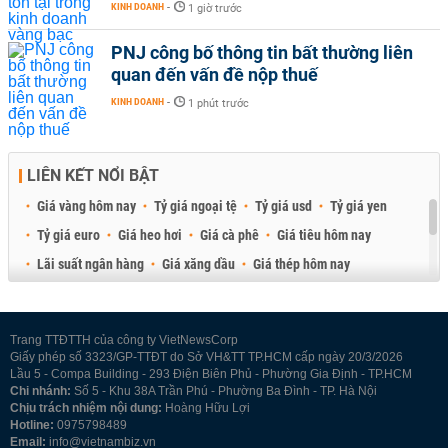
KINH DOANH
-
1 giờ trước
PNJ công bố thông tin bất thường liên
quan đến vấn đề nộp thuế
KINH DOANH
-
1 phút trước
LIÊN KẾT NỔI BẬT
Giá vàng hôm nay
Tỷ giá ngoại tệ
Tỷ giá usd
Tỷ giá yen
Tỷ giá euro
Giá heo hơi
Giá cà phê
Giá tiêu hôm nay
Lãi suất ngân hàng
Giá xăng dầu
Giá thép hôm nay
Giá sầu riêng
Giá thịt heo
Giá gạo
Giá cao su
Best Retail Brokers
Diễn đàn đầu tư Việt Nam 2026
Trang TTĐTTH của công ty VietNewsCorp
Giấy phép số 3323/GP-TTĐT do Sở VH&TT TP.HCM cấp ngày 20/3/2026
Lầu 5 - Compa Building - 293 Điện Biên Phủ - Phường Gia Định - TP.HCM
Chi nhánh:
Số 5 - Khu 38A Trần Phú - Phường Ba Đình - TP. Hà Nội
Chịu trách nhiệm nội dung:
Hoàng Hữu Lợi
Hotline:
0975798489
Email:
info@vietnambiz.vn