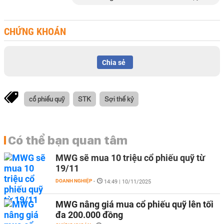
CHỨNG KHOÁN
Chia sẻ
cổ phiếu quỹ
STK
Sợi thế kỷ
Có thể bạn quan tâm
MWG sẽ mua 10 triệu cổ phiếu quỹ từ
19/11
DOANH NGHIỆP
-
14:49 | 10/11/2025
MWG nâng giá mua cổ phiếu quỹ lên tối
đa 200.000 đồng