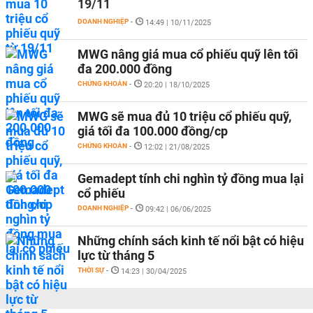
19/11
DOANH NGHIỆP
-
14:49 | 10/11/2025
MWG nâng giá mua cổ phiếu quỹ lên tối
đa 200.000 đồng
CHỨNG KHOÁN
-
20:20 | 18/10/2025
MWG sẽ mua đủ 10 triệu cổ phiếu quỹ,
giá tối đa 100.000 đồng/cp
CHỨNG KHOÁN
-
12:02 | 21/08/2025
Gemadept tính chi nghìn tỷ đồng mua lại
cổ phiếu
DOANH NGHIỆP
-
09:42 | 06/06/2025
Những chính sách kinh tế nổi bật có hiệu
lực từ tháng 5
THỜI SỰ
-
14:23 | 30/04/2025