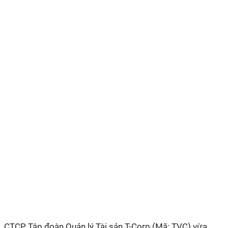
CTCP Tập đoàn Quản lý Tài sản T-Corp (Mã: TVC) vừa