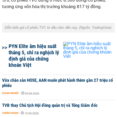
5/6, cổ phiếu TVC dừng ở mức 8.500 đồng/cổ phiếu,
tương ứng vốn hóa thị trường khoảng 817 tỷ đồng.
Diễn biến giá cổ phiếu TVC từ đầu năm đến nay. (Nguồn: TradingView).
PYN Elite âm hiệu suất
tháng 5, chỉ ra nghịch lý
định giá của chứng
khoán Việt
Vừa chào sàn HOSE, AAN muốn phát hành thêm gần 27 triệu cổ
phiếu
DOANH NGHIỆP
-
05-06-2026
TVB thay Chủ tịch Hội đồng quản trị và Tổng Giám đốc
CHỨNG KHOÁN
-
13-05-2026