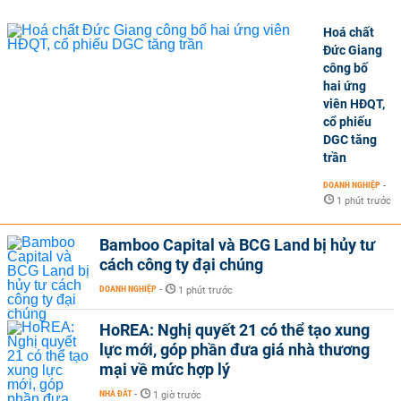
Hoá chất
Đức Giang
công bố
hai ứng
viên HĐQT,
cổ phiếu
DGC tăng
trần
DOANH NGHIỆP
-
1 phút trước
Bamboo Capital và BCG Land bị hủy tư
cách công ty đại chúng
DOANH NGHIỆP
-
1 phút trước
HoREA: Nghị quyết 21 có thể tạo xung
lực mới, góp phần đưa giá nhà thương
mại về mức hợp lý
NHÀ ĐẤT
-
1 giờ trước