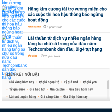
Hãng kim cương tài trợ vương miện cho
các cuộc thi hoa hậu thông báo ngừng
hoạt động
KINH DOANH
-
1 phút trước
Lãi thuần từ dịch vụ nhiều ngân hàng
tăng ba chữ số trong nửa đầu năm:
Techcombank dẫn đầu, Big4 tụt hạng
TÀI CHÍNH
-
23 phút trước
LIÊN KẾT NỔI BẬT
Giá vàng hôm nay
Tỷ giá ngoại tệ
Tỷ giá usd
Tỷ giá yen
Tỷ giá euro
Giá heo hơi
Giá cà phê
Giá tiêu hôm nay
Lãi suất ngân hàng
Giá xăng dầu
Giá thép hôm nay
Giá sầu riêng
Giá thịt heo
Giá gạo
Giá cao su
Best Retail Brokers
Diễn đàn đầu tư Việt Nam 2026