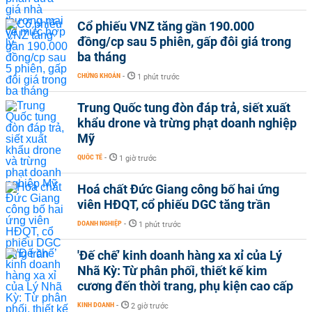
Cổ phiếu VNZ tăng gần 190.000
đồng/cp sau 5 phiên, gấp đôi giá trong
ba tháng
CHỨNG KHOÁN
-
1 phút trước
Trung Quốc tung đòn đáp trả, siết xuất
khẩu drone và trừng phạt doanh nghiệp
Mỹ
QUỐC TẾ
-
1 giờ trước
Hoá chất Đức Giang công bố hai ứng
viên HĐQT, cổ phiếu DGC tăng trần
DOANH NGHIỆP
-
1 phút trước
'Đế chế’ kinh doanh hàng xa xỉ của Lý
Nhã Kỳ: Từ phân phối, thiết kế kim
cương đến thời trang, phụ kiện cao cấp
KINH DOANH
-
2 giờ trước