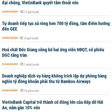
đại chúng, VietinBank quyết tâm thoái vốn
DOANH NGHIỆP
-
17 giờ trước
Tự doanh tiếp tục xả ròng hơn 700 tỷ đồng, tâm điểm hướng
đến GEE
CHỨNG KHOÁN
-
14 giờ trước
Hoá chất Đức Giang công bố hai ứng viên HĐQT, cổ phiếu
DGC tăng trần
DOANH NGHIỆP
-
1 phút trước
Doanh nghiệp dịch vụ hàng không trích lập dự phòng hàng
nghìn tỷ đồng khoản phải thu từ Bamboo Airways
DOANH NGHIỆP
-
16 giờ trước
VietinBank Capital trở thành cổ đông lớn của Xếp dỡ Hải
An, nắm gần 10% vốn