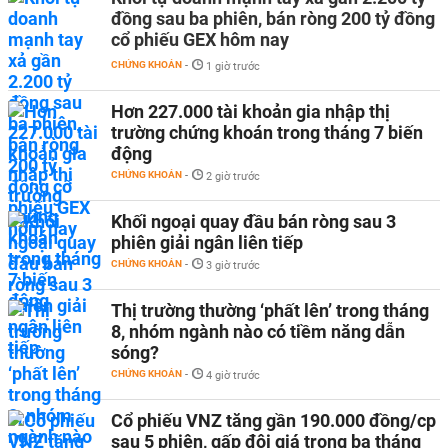
đồng sau ba phiên, bán ròng 200 tỷ đồng
cổ phiếu GEX hôm nay
CHỨNG KHOÁN
-
1 giờ trước
Hơn 227.000 tài khoản gia nhập thị
trường chứng khoán trong tháng 7 biến
động
CHỨNG KHOÁN
-
2 giờ trước
Khối ngoại quay đầu bán ròng sau 3
phiên giải ngân liên tiếp
CHỨNG KHOÁN
-
3 giờ trước
Thị trường thường ‘phất lên’ trong tháng
8, nhóm ngành nào có tiềm năng dẫn
sóng?
CHỨNG KHOÁN
-
4 giờ trước
Cổ phiếu VNZ tăng gần 190.000 đồng/cp
sau 5 phiên, gấp đôi giá trong ba tháng