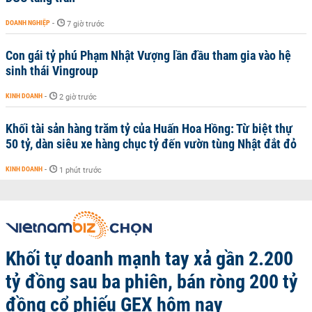
DOANH NGHIỆP
-
7 giờ trước
Con gái tỷ phú Phạm Nhật Vượng lần đầu tham gia vào hệ
sinh thái Vingroup
KINH DOANH
-
2 giờ trước
Khối tài sản hàng trăm tỷ của Huấn Hoa Hồng: Từ biệt thự
50 tỷ, dàn siêu xe hàng chục tỷ đến vườn tùng Nhật đắt đỏ
KINH DOANH
-
1 phút trước
Khối tự doanh mạnh tay xả gần 2.200
tỷ đồng sau ba phiên, bán ròng 200 tỷ
đồng cổ phiếu GEX hôm nay