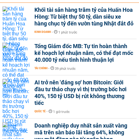
Khối tài sản hàng trăm tỷ của Huấn Hoa
Hồng: Từ biệt thự 50 tỷ, dàn siêu xe
hàng chục tỷ đến vườn tùng Nhật đắt đỏ
KINH DOANH
-
1 phút trước
Tổng Giám đốc MB: Tự tin hoàn thành
kế hoạch lợi nhuận năm, có thể đạt mốc
40.000 tỷ nếu tình hình thuận lợi
TÀI CHÍNH
-
39 phút trước
AI trở nên 'đáng sợ' hơn Bitcoin: Giới
đầu tư tháo chạy vì thị trường bốc hơi
40%, 150 tỷ USD bị rút không thương
tiếc
QUỐC TẾ
-
1 giờ trước
Doanh nghiệp duy nhất sản xuất vàng
mã trên sàn báo lãi tăng 64%, không