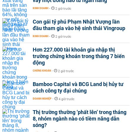
vay một đồng nào từ ngân hàng
KINH DOANH
-
2 giờ trước
Con gái tỷ phú Phạm Nhật Vượng lần
đầu tham gia vào hệ sinh thái Vingroup
KINH DOANH
-
2 giờ trước
Hơn 227.000 tài khoản gia nhập thị
trường chứng khoán trong tháng 7 biến
động
CHỨNG KHOÁN
-
2 giờ trước
Bamboo Capital và BCG Land bị hủy tư
cách công ty đại chúng
DOANH NGHIỆP
-
4 giờ trước
Thị trường thường ‘phất lên’ trong tháng
8, nhóm ngành nào có tiềm năng dẫn
sóng?