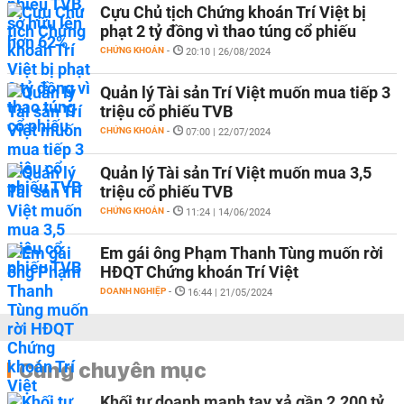
Cựu Chủ tịch Chứng khoán Trí Việt bị
phạt 2 tỷ đồng vì thao túng cổ phiếu
CHỨNG KHOÁN
-
20:10 | 26/08/2024
Quản lý Tài sản Trí Việt muốn mua tiếp 3
triệu cổ phiếu TVB
CHỨNG KHOÁN
-
07:00 | 22/07/2024
Quản lý Tài sản Trí Việt muốn mua 3,5
triệu cổ phiếu TVB
CHỨNG KHOÁN
-
11:24 | 14/06/2024
Em gái ông Phạm Thanh Tùng muốn rời
HĐQT Chứng khoán Trí Việt
DOANH NGHIỆP
-
16:44 | 21/05/2024
Cùng chuyên mục
Khối tự doanh mạnh tay xả gần 2.200 tỷ