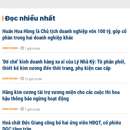
Đọc nhiều nhất
Huấn Hoa Hồng là Chủ tịch doanh nghiệp vốn 100 tỷ, góp cổ
phần trong hai doanh nghiệp khác
KINH DOANH
-
1 giờ trước
'Đế chế’ kinh doanh hàng xa xỉ của Lý Nhã Kỳ: Từ phân phối,
thiết kế kim cương đến thời trang, phụ kiện cao cấp
KINH DOANH
-
12 giờ trước
Hãng kim cương tài trợ vương miện cho các cuộc thi hoa
hậu thông báo ngừng hoạt động
KINH DOANH
-
7 giờ trước
Hoá chất Đức Giang công bố hai ứng viên HĐQT, cổ phiếu
DGC tăng trần