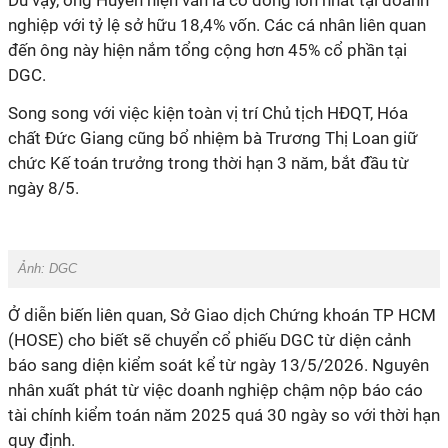
Dù vậy, ông Huyền hiện vẫn là cổ đông lớn nhất tại doanh
nghiệp với tỷ lệ sở hữu 18,4% vốn. Các cá nhân liên quan
đến ông này hiện nắm tổng cộng hơn 45% cổ phần tại
DGC.
Song song với việc kiện toàn vị trí Chủ tịch HĐQT, Hóa
chất Đức Giang cũng bổ nhiệm bà Trương Thị Loan giữ
chức Kế toán trưởng trong thời hạn 3 năm, bắt đầu từ
ngày 8/5.
Ảnh: DGC
Ở diễn biến liên quan, Sở Giao dịch Chứng khoán TP HCM
(HOSE) cho biết sẽ chuyển cổ phiếu DGC từ diện cảnh
báo sang diện kiểm soát kể từ ngày 13/5/2026. Nguyên
nhân xuất phát từ việc doanh nghiệp chậm nộp báo cáo
tài chính kiểm toán năm 2025 quá 30 ngày so với thời hạn
quy định.