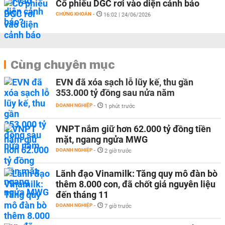
Cổ phiếu DGC rơi vào diện cảnh báo
CHỨNG KHOÁN
-
16:02 | 24/06/2026
Cùng chuyên mục
EVN đã xóa sạch lỗ lũy kế, thu gần
353.000 tỷ đồng sau nửa năm
DOANH NGHIỆP
-
1 phút trước
VNPT nắm giữ hơn 62.000 tỷ đồng tiền
mặt, ngang ngửa MWG
DOANH NGHIỆP
-
2 giờ trước
Lãnh đạo Vinamilk: Tăng quy mô đàn bò
thêm 8.000 con, đã chốt giá nguyên liệu
đến tháng 11
DOANH NGHIỆP
-
7 giờ trước