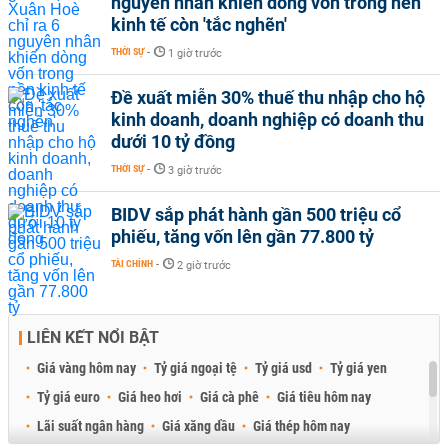
nguyên nhân khiến dòng vốn trong nền
kinh tế còn 'tắc nghẽn'
THỜI SỰ
-
1 giờ trước
Đề xuất miễn 30% thuế thu nhập cho hộ
kinh doanh, doanh nghiệp có doanh thu
dưới 10 tỷ đồng
THỜI SỰ
-
3 giờ trước
BIDV sắp phát hành gần 500 triệu cổ
phiếu, tăng vốn lên gần 77.800 tỷ
TÀI CHÍNH
-
2 giờ trước
LIÊN KẾT NỔI BẬT
Giá vàng hôm nay
Tỷ giá ngoại tệ
Tỷ giá usd
Tỷ giá yen
Tỷ giá euro
Giá heo hơi
Giá cà phê
Giá tiêu hôm nay
Lãi suất ngân hàng
Giá xăng dầu
Giá thép hôm nay