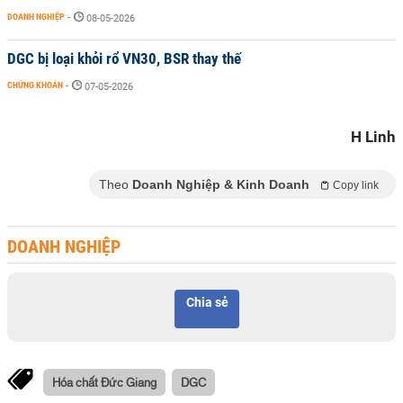
DOANH NGHIỆP
-
08-05-2026
DGC bị loại khỏi rổ VN30, BSR thay thế
CHỨNG KHOÁN
-
07-05-2026
H Linh
Theo
Doanh Nghiệp & Kinh Doanh
Copy link
DOANH NGHIỆP
Chia sẻ
Hóa chất Đức Giang
DGC