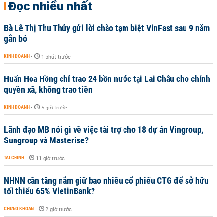
Đọc nhiều nhất
Bà Lê Thị Thu Thủy gửi lời chào tạm biệt VinFast sau 9 năm
gắn bó
KINH DOANH
-
1 phút trước
Huấn Hoa Hồng chỉ trao 24 bồn nước tại Lai Châu cho chính
quyền xã, không trao tiền
KINH DOANH
-
5 giờ trước
Lãnh đạo MB nói gì về việc tài trợ cho 18 dự án Vingroup,
Sungroup và Masterise?
TÀI CHÍNH
-
11 giờ trước
NHNN cần tăng nắm giữ bao nhiêu cổ phiếu CTG để sở hữu
tối thiểu 65% VietinBank?
CHỨNG KHOÁN
-
2 giờ trước