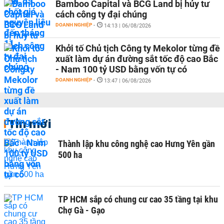
Bamboo Capital và BCG Land bị hủy tư
cách công ty đại chúng
DOANH NGHIỆP
-
14:13 | 06/08/2026
Khởi tố Chủ tịch Công ty Mekolor từng đề
xuất làm dự án đường sắt tốc độ cao Bắc
- Nam 100 tỷ USD bằng vốn tự có
DOANH NGHIỆP
-
13:47 | 06/08/2026
Tin mới
Thành lập khu công nghệ cao Hưng Yên gần
500 ha
TP HCM sắp có chung cư cao 35 tầng tại khu
Chợ Gà - Gạo