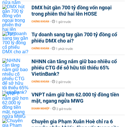
DMX hút gần 700 tỷ đồng vốn ngoại
trong phiên thứ hai lên HOSE
CHỨNG KHOÁN
-
1 giờ trước
Tự doanh sang tay gần 700 tỷ đồng cổ
phiếu DMX cho ai?
CHỨNG KHOÁN
-
1 phút trước
NHNN cần tăng nắm giữ bao nhiêu cổ
phiếu CTG để sở hữu tối thiểu 65%
VietinBank?
CHỨNG KHOÁN
-
2 giờ trước
VNPT nắm giữ hơn 62.000 tỷ đồng tiền
mặt, ngang ngửa MWG
DOANH NGHIỆP
-
2 giờ trước
Chuyên gia Phạm Xuân Hoè chỉ ra 6