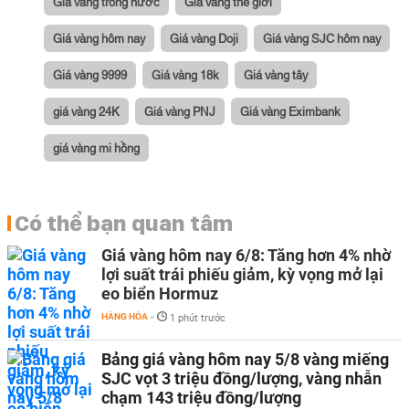
Giá vàng trong nước
Giá vàng thế giới
Giá vàng hôm nay
Giá vàng Doji
Giá vàng SJC hôm nay
Giá vàng 9999
Giá vàng 18k
Giá vàng tây
giá vàng 24K
Giá vàng PNJ
Giá vàng Eximbank
giá vàng mi hồng
Có thể bạn quan tâm
Giá vàng hôm nay 6/8: Tăng hơn 4% nhờ
lợi suất trái phiếu giảm, kỳ vọng mở lại
eo biển Hormuz
HÀNG HÓA
-
1 phút trước
Bảng giá vàng hôm nay 5/8 vàng miếng
SJC vọt 3 triệu đồng/lượng, vàng nhẫn
chạm 143 triệu đồng/lượng