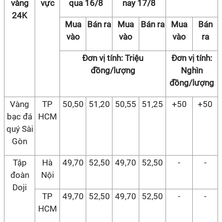
vàng
vực
qua 16/8
nay 17/8
24K
Mua
Bán ra
Mua
Bán ra
Mua
Bán
vào
vào
vào
ra
Đơn vị tính: Triệu
Đơn vị tính:
đồng/lượng
Nghìn
đồng/lượng
Vàng
TP
50,50
51,20
50,55
51,25
+50
+50
bạc đá
HCM
quý Sài
Gòn
Tập
Hà
49,70
52,50
49,70
52,50
-
-
đoàn
Nội
Doji
TP
49,70
52,50
49,70
52,50
-
-
HCM