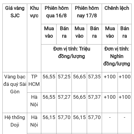
Giá vàng
Khu
Phiên hôm
Phiên hôm
Chênh lệch
SJC
vực
qua 16/8
nay 17/8
Mua
Bán
Mua
Bán
Mua
Bán
vào
ra
vào
ra
vào
ra
Đơn vị tính: Triệu
Đơn vị tính:
đồng/lượng
Nghìn
đồng/lượng
Vàng bạc
TP
56,55
57,25
56,65
57,35
+100
+100
đá quý Sài
HCM
Gòn
Hà
56,55
57,27
56,65
57,37
+100
+100
Nội
Hệ thống
Hà
56,15
57,70
56,15
57,70
-
-
Doji
Nội