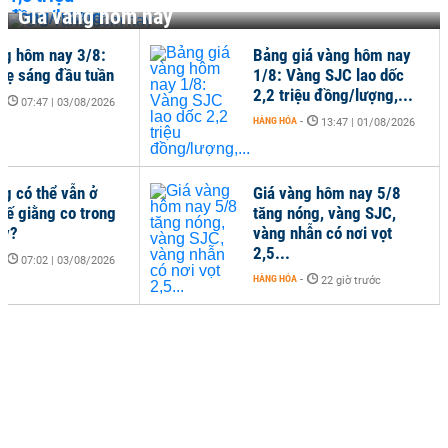
Giá vàng hôm nay
ng hôm nay 3/8:
Bảng giá vàng hôm nay
hẹ sáng đầu tuần
1/8: Vàng SJC lao dốc
2,2 triệu đồng/lượng,...
-
07:47 | 03/08/2026
HÀNG HÓA
-
13:47 | 01/08/2026
ng có thể vẫn ở
Giá vàng hôm nay 5/8
thế giằng co trong
tăng nóng, vàng SJC,
ày?
vàng nhẫn có nơi vọt
2,5...
-
07:02 | 03/08/2026
HÀNG HÓA
-
22 giờ trước