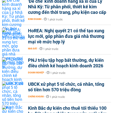
'Đế chế’ kinh doanh hàng xa xỉ của Lý
Nhã Kỳ: Từ phân phối, thiết kế kim
cương đến thời trang, phụ kiện cao cấp
KINH DOANH
-
1 phút trước
HoREA: Nghị quyết 21 có thể tạo xung
lực mới, góp phần đưa giá nhà thương
mại về mức hợp lý
NHÀ ĐẤT
-
1 phút trước
PNJ triệu tập họp bất thường, dự kiến
điều chỉnh kế hoạch kinh doanh 2026
DOANH NGHIỆP
-
1 phút trước
UBCK xử phạt 5 tổ chức, cá nhân, tổng
số tiền hơn 570 triệu đồng
CHỨNG KHOÁN
-
1 phút trước
Kinh Bắc dự kiến cho thuê tối thiểu 100