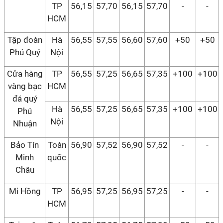
TP
56,15
57,70
56,15
57,70
-
-
HCM
Tập đoàn
Hà
56,55
57,55
56,60
57,60
+50
+50
Phú Quý
Nội
Cửa hàng
TP
56,55
57,25
56,65
57,35
+100
+100
vàng bạc
HCM
đá quý
Hà
56,55
57,25
56,65
57,35
+100
+100
Phú
Nội
Nhuận
Bảo Tín
Toàn
56,90
57,52
56,90
57,52
-
-
Minh
quốc
Châu
Mi Hồng
TP
56,95
57,25
56,95
57,25
-
-
HCM