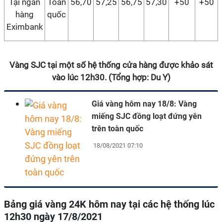
Tại ngân
Toàn
56,70
57,25
56,75
57,30
+50
+50
hàng
quốc
Eximbank
Vàng SJC tại một số hệ thống cửa hàng được khảo sát
vào lúc 12h30. (Tổng hợp: Du Y)
Giá vàng hôm nay 18/8: Vàng
miếng SJC đồng loạt đứng yên
trên toàn quốc
18/08/2021 07:10
Bảng giá vàng 24K hôm nay tại các hệ thống lúc
12h30 ngày
17/8/
2021