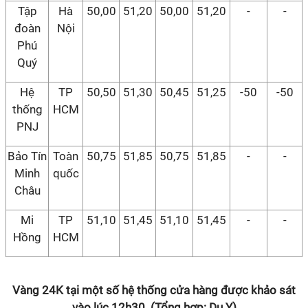
Tập
Hà
50,00
51,20
50,00
51,20
-
-
đoàn
Nội
Phú
Quý
Hệ
TP
50,50
51,30
50,45
51,25
-50
-50
thống
HCM
PNJ
Bảo Tín
Toàn
50,75
51,85
50,75
51,85
-
-
Minh
quốc
Châu
Mi
TP
51,10
51,45
51,10
51,45
-
-
Hồng
HCM
Vàng 24K tại một số hệ thống cửa hàng được khảo sát
vào lúc 12h30. (Tổng hợp: Du Y)