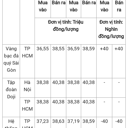
Mua
Bán ra
Mua
Bán ra
Mua
Bán
vào
vào
vào
ra
Đơn vị tính: Triệu
Đơn vị tính:
đồng/lượng
Nghìn
đồng/lượng
Vàng
TP
36,55
38,55
36,59
38,59
+40
+40
bạc đá
HCM
quý Sài
Gòn
Tập
Hà
38,38
40,38
38,38
40,38
-
-
đoàn
Nội
Doji
TP
38,38
40,38
38,38
40,38
-
-
HCM
Hệ
TP
37,23
38,63
37,19
38,59
-40
-40