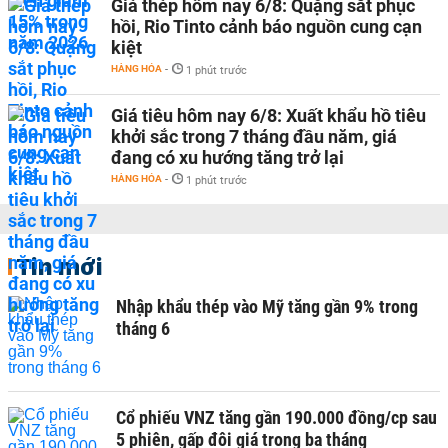
Giá thép hôm nay 6/8: Quặng sắt phục
hồi, Rio Tinto cảnh báo nguồn cung cạn
kiệt
HÀNG HÓA
-
1 phút trước
Giá tiêu hôm nay 6/8: Xuất khẩu hồ tiêu
khởi sắc trong 7 tháng đầu năm, giá
đang có xu hướng tăng trở lại
HÀNG HÓA
-
1 phút trước
Tin mới
Nhập khẩu thép vào Mỹ tăng gần 9% trong
tháng 6
Cổ phiếu VNZ tăng gần 190.000 đồng/cp sau
5 phiên, gấp đôi giá trong ba tháng