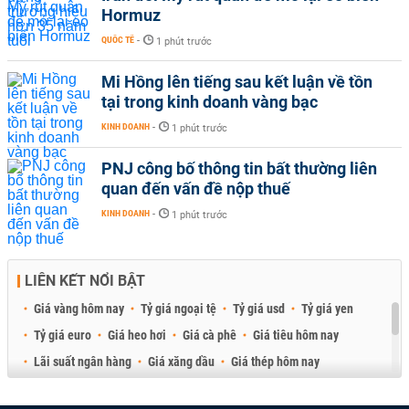
Hormuz
QUỐC TẾ
-
1 phút trước
Mi Hồng lên tiếng sau kết luận về tồn
tại trong kinh doanh vàng bạc
KINH DOANH
-
1 phút trước
PNJ công bố thông tin bất thường liên
quan đến vấn đề nộp thuế
KINH DOANH
-
1 phút trước
LIÊN KẾT NỔI BẬT
Giá vàng hôm nay
Tỷ giá ngoại tệ
Tỷ giá usd
Tỷ giá yen
Tỷ giá euro
Giá heo hơi
Giá cà phê
Giá tiêu hôm nay
Lãi suất ngân hàng
Giá xăng dầu
Giá thép hôm nay
Giá sầu riêng
Giá thịt heo
Giá gạo
Giá cao su