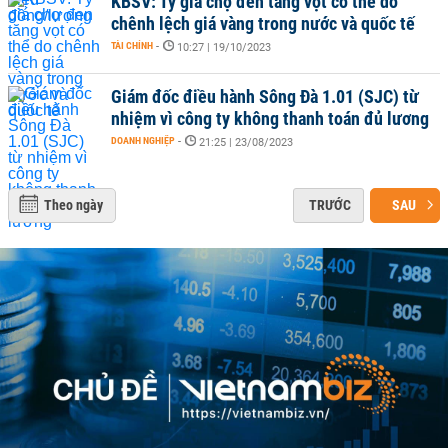
KBSV: Tỷ giá chợ đen tăng vọt có thể do
chênh lệch giá vàng trong nước và quốc tế
TÀI CHÍNH
-
10:27 | 19/10/2023
Giám đốc điều hành Sông Đà 1.01 (SJC) từ
nhiệm vì công ty không thanh toán đủ lương
DOANH NGHIỆP
-
21:25 | 23/08/2023
Theo ngày
TRƯỚC
SAU