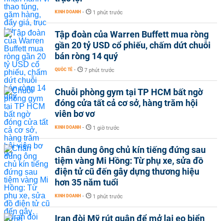
KINH DOANH
-
1 phút trước
Tập đoàn của Warren Buffett mua ròng
gần 20 tỷ USD cổ phiếu, chấm dứt chuỗi
bán ròng 14 quý
QUỐC TẾ
-
7 phút trước
Chuỗi phòng gym tại TP HCM bất ngờ
đóng cửa tất cả cơ sở, hàng trăm hội
viên bơ vơ
KINH DOANH
-
1 giờ trước
Chân dung ông chủ kín tiếng đứng sau
tiệm vàng Mi Hồng: Từ phụ xe, sửa đồ
điện tử cũ đến gây dựng thương hiệu
hơn 35 năm tuổi
KINH DOANH
-
1 phút trước
Iran đòi Mỹ rút quân để mở lại eo biển