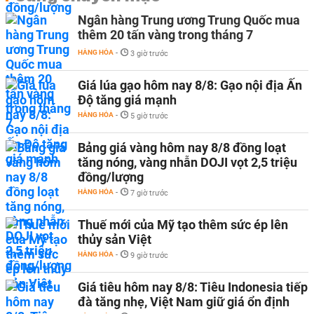
Ngân hàng Trung ương Trung Quốc mua
thêm 20 tấn vàng trong tháng 7
HÀNG HÓA
-
3 giờ trước
Giá lúa gạo hôm nay 8/8: Gạo nội địa Ấn
Độ tăng giá mạnh
HÀNG HÓA
-
5 giờ trước
Bảng giá vàng hôm nay 8/8 đồng loạt
tăng nóng, vàng nhẫn DOJI vọt 2,5 triệu
đồng/lượng
HÀNG HÓA
-
7 giờ trước
Thuế mới của Mỹ tạo thêm sức ép lên
thủy sản Việt
HÀNG HÓA
-
9 giờ trước
Giá tiêu hôm nay 8/8: Tiêu Indonesia tiếp
đà tăng nhẹ, Việt Nam giữ giá ổn định