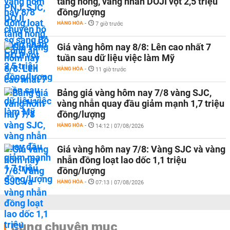
tăng nóng, vàng nhẫn DOJI vọt 2,5 triệu
đồng/lượng
HÀNG HÓA
-
7 giờ trước
Giá vàng hôm nay 8/8: Lên cao nhất 7
tuần sau dữ liệu việc làm Mỹ
HÀNG HÓA
-
11 giờ trước
Bảng giá vàng hôm nay 7/8 vàng SJC,
vàng nhẫn quay đầu giảm mạnh 1,7 triệu
đồng/lượng
HÀNG HÓA
-
14:12 | 07/08/2026
Giá vàng hôm nay 7/8: Vàng SJC và vàng
nhẫn đồng loạt lao dốc 1,1 triệu
đồng/lượng
HÀNG HÓA
-
07:13 | 07/08/2026
Cùng chuyên mục