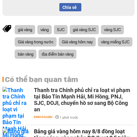
Chia sẻ
giá vàng
vàng
SJC
giá vàng SJC
vàng SJC
Giá vàng trong nước
Giá vàng hôm nay
vàng miếng SJC
bán vàng
địa điểm bán vàng
Có thể bạn quan tâm
Thanh tra Chính phủ chỉ ra loạt vi phạm
tại Bảo Tín Mạnh Hải, Mi Hồng, PNJ,
SJC, DOJI, chuyển hồ sơ sang Bộ Công
an
KINH DOANH
-
1 phút trước
Bảng giá vàng hôm nay 8/8 đồng loạt