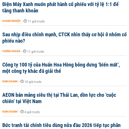
Điện Máy Xanh muốn phát hành cổ phiếu với tỷ lệ 1:1 để
tăng thanh khoản
DOANH NGHIỆP
-
11 giờ trước
Sau nhịp điều chỉnh mạnh, CTCK nhìn thấy cơ hội ở nhóm cổ
phiếu nào?
CHỨNG KHOÁN
-
11 giờ trước
Công ty 100 tỷ của Huấn Hoa Hồng bỗng dưng ‘biến mất’,
một công ty khác đã giải thể
KINH DOANH
-
10 giờ trước
AEON bán mảng siêu thị tại Thái Lan, dồn lực cho ‘cuộc
chiến’ tại Việt Nam
KINH DOANH
-
4 giờ trước
Bức tranh tài chính tiêu dùng nửa đầu 2026 tiếp tục phân