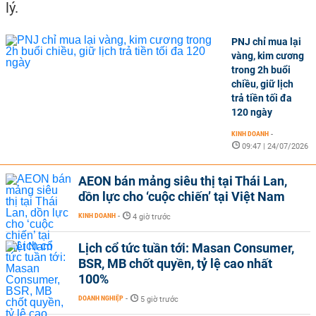
lý.
PNJ chỉ mua lại
vàng, kim cương
trong 2h buổi
chiều, giữ lịch
trả tiền tối đa
120 ngày
KINH DOANH
-
09:47 | 24/07/2026
AEON bán mảng siêu thị tại Thái Lan,
dồn lực cho ‘cuộc chiến’ tại Việt Nam
KINH DOANH
-
4 giờ trước
Lịch cổ tức tuần tới: Masan Consumer,
BSR, MB chốt quyền, tỷ lệ cao nhất
100%
DOANH NGHIỆP
-
5 giờ trước