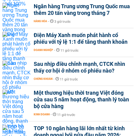
Ngân hàng Trung ương Trung Quốc mua
thêm 20 tấn vàng trong tháng 7
HÀNG HÓA
-
3 giờ trước
Điện Máy Xanh muốn phát hành cổ
phiếu với tỷ lệ 1:1 để tăng thanh khoản
DOANH NGHIỆP
-
11 giờ trước
Sau nhịp điều chỉnh mạnh, CTCK nhìn
thấy cơ hội ở nhóm cổ phiếu nào?
CHỨNG KHOÁN
-
11 giờ trước
Một thương hiệu thời trang Việt đóng
cửa sau 5 năm hoạt động, thanh lý toàn
bộ cửa hàng
KINH DOANH
-
11 giờ trước
TOP 10 ngân hàng lãi lớn nhất từ kinh
doanh ngoại hối nửa đầu năm 2026: