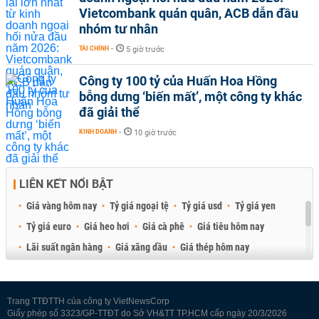
Vietcombank quán quân, ACB dẫn đầu
nhóm tư nhân
TÀI CHÍNH
-
5 giờ trước
Công ty 100 tỷ của Huấn Hoa Hồng
bỗng dưng ‘biến mất’, một công ty khác
đã giải thể
KINH DOANH
-
10 giờ trước
LIÊN KẾT NỔI BẬT
Giá vàng hôm nay
Tỷ giá ngoại tệ
Tỷ giá usd
Tỷ giá yen
Tỷ giá euro
Giá heo hơi
Giá cà phê
Giá tiêu hôm nay
Lãi suất ngân hàng
Giá xăng dầu
Giá thép hôm nay
Giá sầu riêng
Giá thịt heo
Giá gạo
Giá cao su
Best Retail Brokers
Diễn đàn đầu tư Việt Nam 2026
Trang TTĐTTH của công ty VietNewsCorp
Giấy phép số 3323/GP-TTĐT do Sở VH&TT TP.HCM cấp ngày 20/3/2026