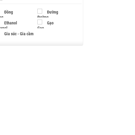
Đồng
Đường
Ethanol
Gạo
Gia súc - Gia cầm
Giấy
Gỗ
Hạt điều
Hồ tiêu - Hạt tiêu
Khí đốt
Kim loại khác
Mắc ca
Muối
Ngũ cốc
Nhựa - Hạt nhựa
Palladium
Phân bón