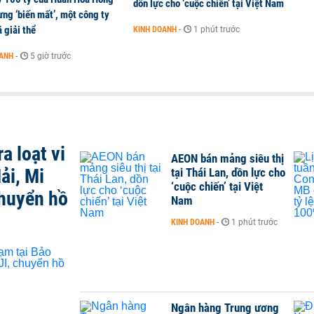
dồn lực cho ‘cuộc chiến’ tại Việt Nam
ng ‘biến mất’, một công ty
 giải thể
KINH DOANH
-
1 phút trước
OANH
-
5 giờ trước
a loạt vi
AEON bán mảng siêu thị
ải, Mi
tại Thái Lan, dồn lực cho
‘cuộc chiến’ tại Việt
chuyển hồ
Nam
KINH DOANH
-
1 phút trước
Ngân hàng Trung ương