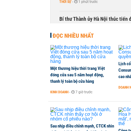
THỜI SỰ
-
1 phút trước
Bí thư Thành ủy Hà Nội thúc tiến
THỜI SỰ
-
1 phút trước
ĐỌC NHIỀU NHẤT
CEO Viettel Store: Smartphone AI
của người dùng
CHUYỂN ĐỘNG THỊ TRƯỜNG
-
1 phút trước
Lịch cổ
Một thương hiệu thời trang Việt
Consum
đóng cửa sau 5 năm hoạt động,
Chuyên gia quốc tế đánh giá tích 
cao nh
thanh lý toàn bộ cửa hàng
TÀI CHÍNH
-
1 phút trước
DOANH 
KINH DOANH
-
7 giờ trước
Ngân hàng Trung ương Trung Quốc
HÀNG HÓA
-
1 phút trước
Sau nhịp điều chỉnh mạnh, CTCK nhìn
Công t