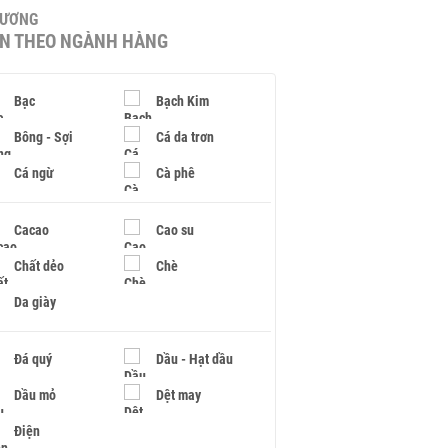
HƯƠNG
IN THEO NGÀNH HÀNG
Bạc
Bạch Kim
Bông - Sợi
Cá da trơn
Cá ngừ
Cà phê
Cacao
Cao su
Chất dẻo
Chè
Da giày
Đá quý
Dầu - Hạt dầu
Dầu mỏ
Dệt may
Điện