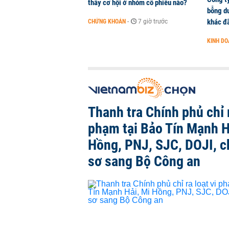
thấy cơ hội ở nhóm cổ phiếu nào?
bỗng dư
khác đã
CHỨNG KHOÁN
-
7 giờ trước
KINH D
Thanh tra Chính phủ chỉ r
phạm tại Bảo Tín Mạnh H
Hồng, PNJ, SJC, DOJI, 
sơ sang Bộ Công an