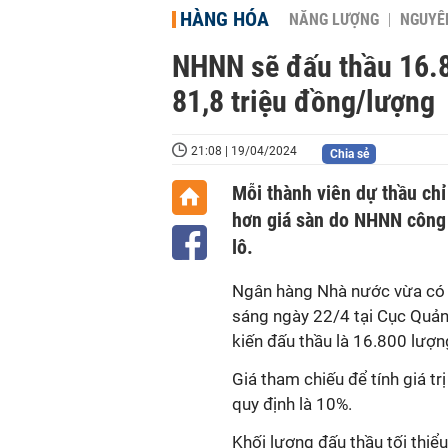
HÀNG HÓA
NĂNG LƯỢNG
NGUYÊN
NHNN sẽ đấu thầu 16.8
81,8 triệu đồng/lượng
21:08 | 19/04/2024
Chia sẻ
Mỗi thành viên dự thầu chỉ
hơn giá sàn do NHNN công 
lô.
Ngân hàng Nhà nước vừa có 
sáng ngày 22/4
tại Cục Quản
kiến đấu thầu là 16.800 lượ
Giá tham chiếu để tính giá tr
quy định là 10%.
Khối lượng đấu thầu tối thiể