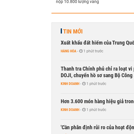
nộp 10.800 lượng vàng
TIN MỚI
Xuất khẩu đất hiếm của Trung Qu
HÀNG HÓA
-
1 phút trước
Thanh tra Chính phủ chỉ ra loạt v
DOJI, chuyển hồ sơ sang Bộ Công
KINH DOANH
-
1 phút trước
Hơn 3.600 món hàng hiệu giả tron
KINH DOANH
-
1 phút trước
'Cần phân định rủi ro của hoạt độn