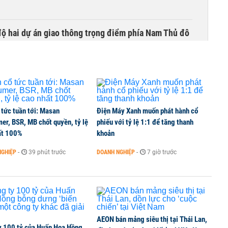
 độ hai dự án giao thông trọng điểm phía Nam Thủ đô
 và thiết bị gập đang định hình xu hướng nâng cấp
 tức tuần tới: Masan
Điện Máy Xanh muốn phát hành cổ
er, BSR, MB chốt quyền, tỷ lệ
phiếu với tỷ lệ 1:1 để tăng thanh
cực về tiền đồng của Việt Nam
ất 100%
khoản
NGHIỆP
-
39 phút trước
DOANH NGHIỆP
-
7 giờ trước
 mua thêm 20 tấn vàng trong tháng 7
AEON bán mảng siêu thị tại Thái Lan,
y 100 tỷ của Huấn Hoa Hồng