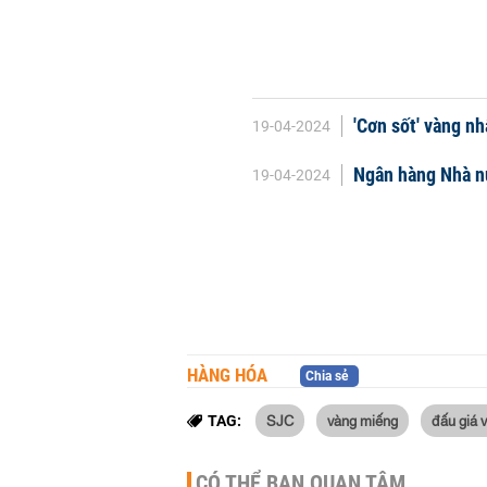
'Cơn sốt' vàng nh
19-04-2024
Ngân hàng Nhà nư
19-04-2024
HÀNG HÓA
Chia sẻ
SJC
vàng miếng
đấu giá 
TAG:
CÓ THỂ BẠN QUAN TÂM