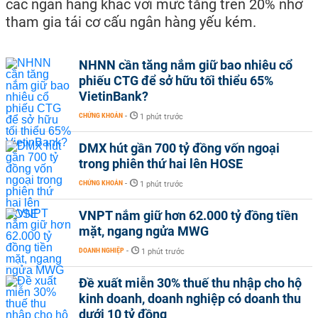
các ngân hàng khác với mức tăng trên 20% nhờ
tham gia tái cơ cấu ngân hàng yếu kém.
NHNN cần tăng nắm giữ bao nhiêu cổ
phiếu CTG để sở hữu tối thiểu 65%
VietinBank?
CHỨNG KHOÁN
-
1 phút trước
DMX hút gần 700 tỷ đồng vốn ngoại
trong phiên thứ hai lên HOSE
CHỨNG KHOÁN
-
1 phút trước
VNPT nắm giữ hơn 62.000 tỷ đồng tiền
mặt, ngang ngửa MWG
DOANH NGHIỆP
-
1 phút trước
Đề xuất miễn 30% thuế thu nhập cho hộ
kinh doanh, doanh nghiệp có doanh thu
dưới 10 tỷ đồng