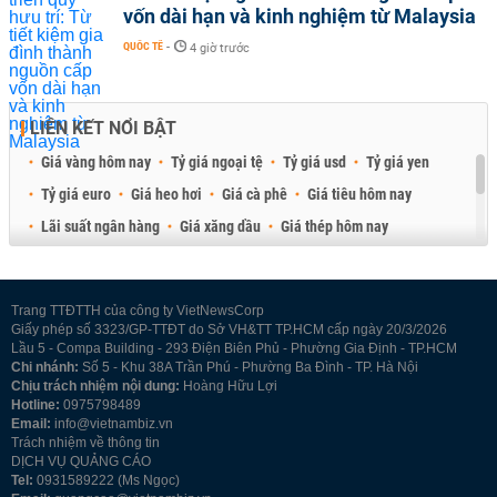
vốn dài hạn và kinh nghiệm từ Malaysia
QUỐC TẾ
-
4 giờ trước
LIÊN KẾT NỔI BẬT
Giá vàng hôm nay
Tỷ giá ngoại tệ
Tỷ giá usd
Tỷ giá yen
Tỷ giá euro
Giá heo hơi
Giá cà phê
Giá tiêu hôm nay
Lãi suất ngân hàng
Giá xăng dầu
Giá thép hôm nay
Giá sầu riêng
Giá thịt heo
Giá gạo
Giá cao su
Best Retail Brokers
Diễn đàn đầu tư Việt Nam 2026
Trang TTĐTTH của công ty VietNewsCorp
Giấy phép số 3323/GP-TTĐT do Sở VH&TT TP.HCM cấp ngày 20/3/2026
Lầu 5 - Compa Building - 293 Điện Biên Phủ - Phường Gia Định - TP.HCM
Chi nhánh:
Số 5 - Khu 38A Trần Phú - Phường Ba Đình - TP. Hà Nội
Chịu trách nhiệm nội dung:
Hoàng Hữu Lợi
Hotline:
0975798489
Email:
info@vietnambiz.vn
Trách nhiệm về thông tin
DỊCH VỤ QUẢNG CÁO
Tel:
0931589222 (Ms Ngọc)