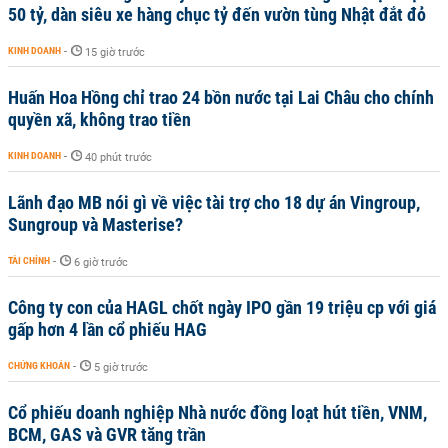
50 tỷ, dàn siêu xe hàng chục tỷ đến vườn tùng Nhật đắt đỏ
KINH DOANH
-
15 giờ trước
Huấn Hoa Hồng chỉ trao 24 bồn nước tại Lai Châu cho chính
quyền xã, không trao tiền
KINH DOANH
-
40 phút trước
Lãnh đạo MB nói gì về việc tài trợ cho 18 dự án Vingroup,
Sungroup và Masterise?
TÀI CHÍNH
-
6 giờ trước
Công ty con của HAGL chốt ngày IPO gần 19 triệu cp với giá
gấp hơn 4 lần cổ phiếu HAG
CHỨNG KHOÁN
-
5 giờ trước
Cổ phiếu doanh nghiệp Nhà nước đồng loạt hút tiền, VNM,
BCM, GAS và GVR tăng trần