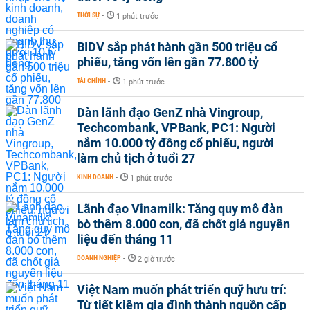
THỜI SỰ
-
1 phút trước
BIDV sắp phát hành gần 500 triệu cổ
phiếu, tăng vốn lên gần 77.800 tỷ
TÀI CHÍNH
-
1 phút trước
Dàn lãnh đạo GenZ nhà Vingroup,
Techcombank, VPBank, PC1: Người
nắm 10.000 tỷ đồng cổ phiếu, người
làm chủ tịch ở tuổi 27
KINH DOANH
-
1 phút trước
Lãnh đạo Vinamilk: Tăng quy mô đàn
bò thêm 8.000 con, đã chốt giá nguyên
liệu đến tháng 11
DOANH NGHIỆP
-
2 giờ trước
Việt Nam muốn phát triển quỹ hưu trí:
Từ tiết kiệm gia đình thành nguồn cấp