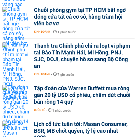
Chuỗi phòng gym tại TP HCM bất ngờ
đóng cửa tất cả cơ sở, hàng trăm hội
viên bơ vơ
KINH DOANH
-
1 phút trước
Thanh tra Chính phủ chỉ ra loạt vi phạm
tại Bảo Tín Mạnh Hải, Mi Hồng, PNJ,
SJC, DOJI, chuyển hồ sơ sang Bộ Công
an
KINH DOANH
-
7 giờ trước
Tập đoàn của Warren Buffett mua ròng
gần 20 tỷ USD cổ phiếu, chấm dứt chuỗi
bán ròng 14 quý
QUỐC TẾ
-
1 phút trước
Lịch cổ tức tuần tới: Masan Consumer,
BSR, MB chốt quyền, tỷ lệ cao nhất