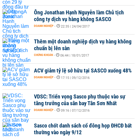
Ông Jonathan Hạnh Nguyễn làm Chủ tịch
công ty dịch vụ hàng không SASCO
DOANH NGHIỆP
-
22:35 | 24/04/2017
Thêm một doanh nghiệp dịch vụ hàng không
chuẩn bị lên sàn
CHỨNG KHOÁN
-
06:44 | 18/01/2017
ACV giảm tỷ lệ sở hữu tại SASCO xuống 48%
DOANH NGHIỆP
-
17:15 | 09/12/2016
VDSC: Triển vọng Sasco phụ thuộc vào sự
tăng trưởng của sân bay Tân Sơn Nhất
DOANH NGHIỆP
-
09:16 | 07/12/2016
Sasco chốt danh sách cổ đông họp ĐHCĐ bất
thường vào ngày 9/12