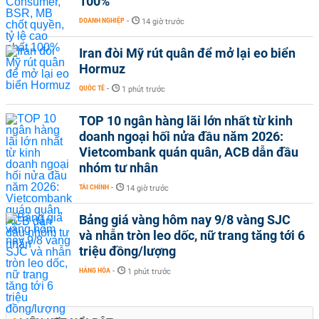
100%
DOANH NGHIỆP
-
14 giờ trước
Iran đòi Mỹ rút quân để mở lại eo biển
Hormuz
QUỐC TẾ
-
1 phút trước
TOP 10 ngân hàng lãi lớn nhất từ kinh
doanh ngoại hối nửa đầu năm 2026:
Vietcombank quán quân, ACB dẫn đầu
nhóm tư nhân
TÀI CHÍNH
-
14 giờ trước
Bảng giá vàng hôm nay 9/8 vàng SJC
và nhẫn tròn leo dốc, nữ trang tăng tới 6
triệu đồng/lượng
HÀNG HÓA
-
1 phút trước