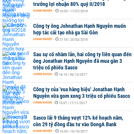
trưởng lợi nhuận 80% quý II/2018
DOANH NGHIỆP
-
16:03 | 17/07/2018
Công ty ông Johnathan Hạnh Nguyễn muốn
hợp tác cải tạo nhà ga Sài Gòn
DOANH NGHIỆP
-
21:55 | 25/02/2018
Sau sự cố nhầm lẫn, hai công ty liên quan đến
ông Jonathan Hạnh Nguyễn đã mua gần 3
triệu cổ phiếu Sasco
CHỨNG KHOÁN
-
16:10 | 06/12/2017
Công ty của 'vua hàng hiệu' Jonathan Hạnh
Nguyễn vừa gom xong 3 triệu cổ phiếu Sasco
CHỨNG KHOÁN
-
15:07 | 17/11/2017
Sasco lãi 9 tháng vượt 12% kế hoạch năm,
còn 29 tỷ đồng đầu tư vào DongA Bank
DOANH NGHIỆP
-
16:05 | 16/10/2017